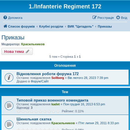
1./Infanterie Regiment 172
Допомога
Реєстрація
Вхід
Список форумів
Клубні розділи
ВИК "Цитадель"
Приказы
Приказы
Модератор:
Красильников
Нова тема
5 тем • Сторінка
1
з
1
Оголошення
Відновлення роботи форума 172
Останнє повідомлення
Sollberg
«
Вів лютого 28, 2023 7:39 pm
Додано в
Форум/Сайт
Тем
Типовой приказ военного коменданта
Останнє повідомлення
kadet
«
Пон грудня 16, 2013 6:53 pm
Відповіді:
3
Рейтинг: 0.11%
Шинельная скатка
Останнє повідомлення
Красильников
«
П'ят липня 29, 2011 8:33 pm
Рейтинг: 0.08%