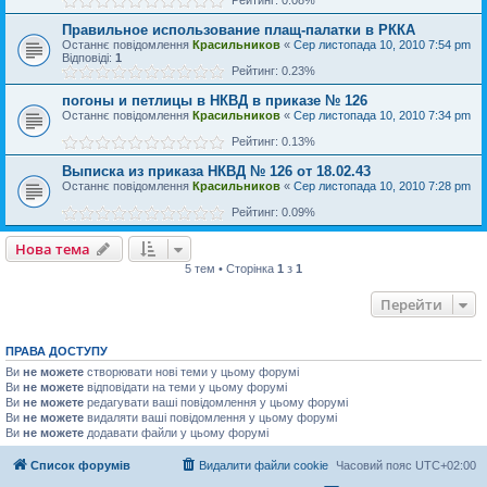
Правильное использование плащ-палатки в РККА
Останнє повідомлення
Красильников
«
Сер листопада 10, 2010 7:54 pm
Відповіді:
1
Рейтинг: 0.23%
погоны и петлицы в НКВД в приказе № 126
Останнє повідомлення
Красильников
«
Сер листопада 10, 2010 7:34 pm
Рейтинг: 0.13%
Выписка из приказа НКВД № 126 от 18.02.43
Останнє повідомлення
Красильников
«
Сер листопада 10, 2010 7:28 pm
Рейтинг: 0.09%
Нова тема
5 тем • Сторінка
1
з
1
Перейти
ПРАВА ДОСТУПУ
Ви
не можете
створювати нові теми у цьому форумі
Ви
не можете
відповідати на теми у цьому форумі
Ви
не можете
редагувати ваші повідомлення у цьому форумі
Ви
не можете
видаляти ваші повідомлення у цьому форумі
Ви
не можете
додавати файли у цьому форумі
Список форумів
Видалити файли cookie
Часовий пояс
UTC+02:00