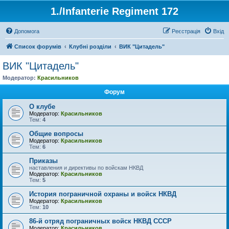
1./Infanterie Regiment 172
Допомога
Реєстрація
Вхід
Список форумів
Клубні розділи
ВИК "Цитадель"
ВИК "Цитадель"
Модератор:
Красильников
Форум
О клубе
Модератор:
Красильников
Тем:
4
Общие вопросы
Модератор:
Красильников
Тем:
6
Приказы
наставления и директивы по войскам НКВД
Модератор:
Красильников
Тем:
5
История пограничной охраны и войск НКВД
Модератор:
Красильников
Тем:
10
86-й отряд пограничных войск НКВД СССР
Модератор:
Красильников