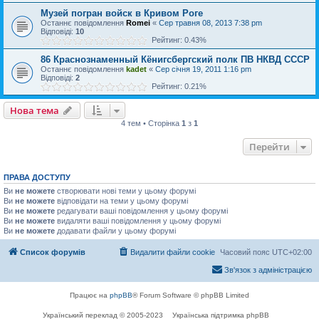
Музей погран войск в Кривом Роге
Останнє повідомлення
Romei
«
Сер травня 08, 2013 7:38 pm
Відповіді:
10
Рейтинг: 0.43%
86 Краснознаменный Кёнигсбергский полк ПВ НКВД СССР
Останнє повідомлення
kadet
«
Сер січня 19, 2011 1:16 pm
Відповіді:
2
Рейтинг: 0.21%
Нова тема
4 тем • Сторінка
1
з
1
Перейти
ПРАВА ДОСТУПУ
Ви
не можете
створювати нові теми у цьому форумі
Ви
не можете
відповідати на теми у цьому форумі
Ви
не можете
редагувати ваші повідомлення у цьому форумі
Ви
не можете
видаляти ваші повідомлення у цьому форумі
Ви
не можете
додавати файли у цьому форумі
Список форумів
Видалити файли cookie
Часовий пояс
UTC+02:00
Зв'язок з адміністрацією
Працює на
phpBB
® Forum Software © phpBB Limited
Український переклад © 2005-2023
Українська підтримка phpBB