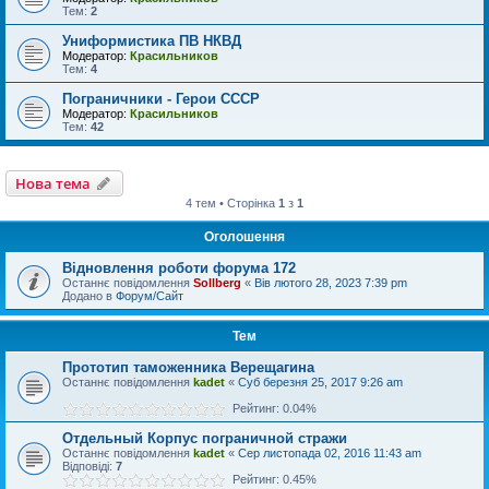
Тем:
2
Униформистика ПВ НКВД
Модератор:
Красильников
Тем:
4
Пограничники - Герои СССР
Модератор:
Красильников
Тем:
42
Нова тема
4 тем • Сторінка
1
з
1
Оголошення
Відновлення роботи форума 172
Останнє повідомлення
Sollberg
«
Вів лютого 28, 2023 7:39 pm
Додано в
Форум/Сайт
Тем
Прототип таможенника Верещагина
Останнє повідомлення
kadet
«
Суб березня 25, 2017 9:26 am
Рейтинг: 0.04%
Отдельный Корпус пограничной стражи
Останнє повідомлення
kadet
«
Сер листопада 02, 2016 11:43 am
Відповіді:
7
Рейтинг: 0.45%