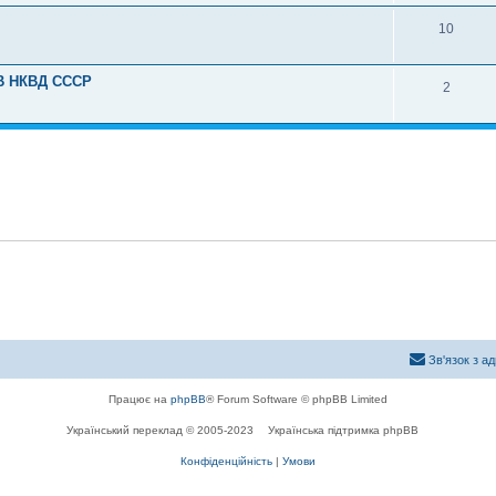
10
ПВ НКВД СССР
2
Зв'язок з а
Працює на
phpBB
® Forum Software © phpBB Limited
Український переклад © 2005-2023
Українська підтримка phpBB
Конфіденційність
|
Умови