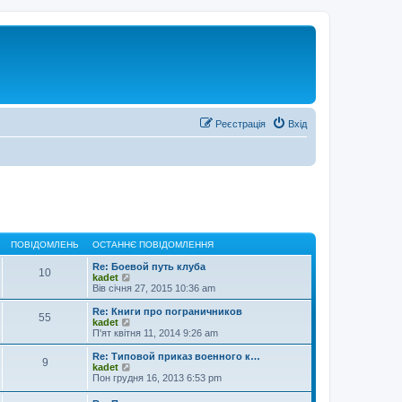
Реєстрація
Вхід
ПОВІДОМЛЕНЬ
ОСТАННЄ ПОВІДОМЛЕННЯ
Re: Боевой путь клуба
10
П
kadet
е
Вів січня 27, 2015 10:36 am
р
е
Re: Книги про пограничников
55
г
П
kadet
л
е
П'ят квітня 11, 2014 9:26 am
я
р
н
е
Re: Типовой приказ военного к…
9
у
г
П
kadet
т
л
е
Пон грудня 16, 2013 6:53 pm
и
я
р
о
н
е