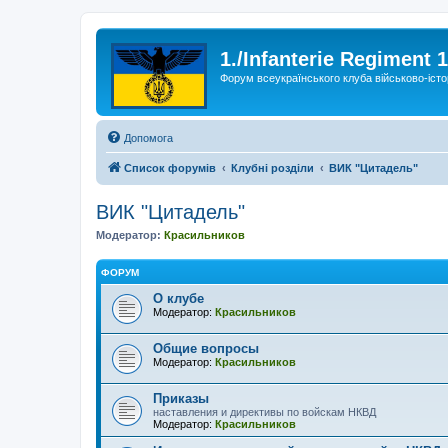
1./Infanterie Regiment 
Форум всеукраїнського клуба військово-істо
Допомога
Список форумів
Клубні розділи
ВИК "Цитадель"
ВИК "Цитадель"
Модератор:
Красильников
ФОРУМ
О клубе
Модератор:
Красильников
Общие вопросы
Модератор:
Красильников
Приказы
наставления и директивы по войскам НКВД
Модератор:
Красильников