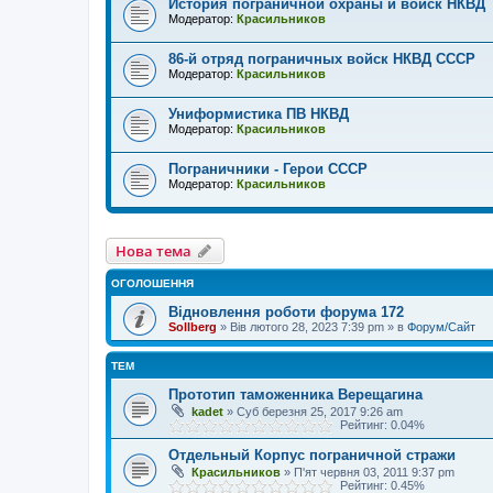
История пограничной охраны и войск НКВД
Модератор:
Красильников
86-й отряд пограничных войск НКВД СССР
Модератор:
Красильников
Униформистика ПВ НКВД
Модератор:
Красильников
Пограничники - Герои СССР
Модератор:
Красильников
Нова тема
ОГОЛОШЕННЯ
Відновлення роботи форума 172
Sollberg
»
Вів лютого 28, 2023 7:39 pm
» в
Форум/Сайт
ТЕМ
Прототип таможенника Верещагина
kadet
»
Суб березня 25, 2017 9:26 am
Рейтинг: 0.04%
Отдельный Корпус пограничной стражи
Красильников
»
П'ят червня 03, 2011 9:37 pm
Рейтинг: 0.45%