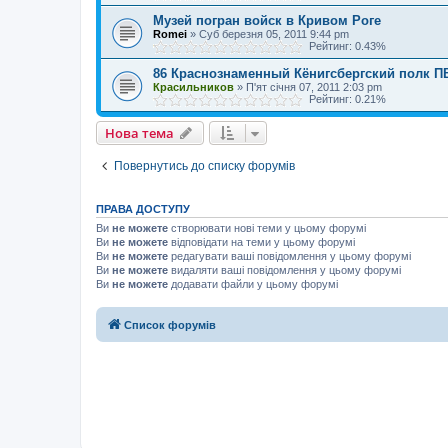
Музей погран войск в Кривом Роге
Romei
»
Суб березня 05, 2011 9:44 pm
Рейтинг: 0.43%
86 Краснознаменный Кёнигсбергский полк 
Красильников
»
П'ят січня 07, 2011 2:03 pm
Рейтинг: 0.21%
Нова тема
Повернутись до списку форумів
ПРАВА ДОСТУПУ
Ви
не можете
створювати нові теми у цьому форумі
Ви
не можете
відповідати на теми у цьому форумі
Ви
не можете
редагувати ваші повідомлення у цьому форумі
Ви
не можете
видаляти ваші повідомлення у цьому форумі
Ви
не можете
додавати файли у цьому форумі
Список форумів