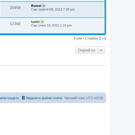
н
м
я
л
Romei
20959
е
Сер травня 08, 2013 7:38 pm
н
н
я
kadet
12360
Сер січня 19, 2011 1:16 pm
4 тем • Сторінка
1
з
1
Перейти
дміністрацією
Видалити файли cookie
Часовий пояс
UTC+02:00