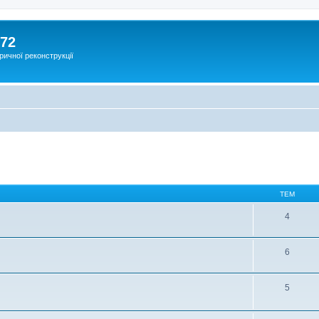
172
ричної реконструкції
ТЕМ
4
6
5