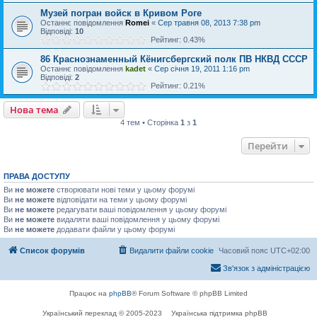
Музей погран войск в Кривом Роге
Останнє повідомлення
Romei
«
Сер травня 08, 2013 7:38 pm
Відповіді:
10
Рейтинг: 0.43%
86 Краснознаменный Кёнигсбергский полк ПВ НКВД СССР
Останнє повідомлення
kadet
«
Сер січня 19, 2011 1:16 pm
Відповіді:
2
Рейтинг: 0.21%
Нова тема
4 тем • Сторінка
1
з
1
Перейти
ПРАВА ДОСТУПУ
Ви
не можете
створювати нові теми у цьому форумі
Ви
не можете
відповідати на теми у цьому форумі
Ви
не можете
редагувати ваші повідомлення у цьому форумі
Ви
не можете
видаляти ваші повідомлення у цьому форумі
Ви
не можете
додавати файли у цьому форумі
Список форумів
Видалити файли cookie
Часовий пояс
UTC+02:00
Зв'язок з адміністрацією
Працює на
phpBB
® Forum Software © phpBB Limited
Український переклад © 2005-2023
Українська підтримка phpBB