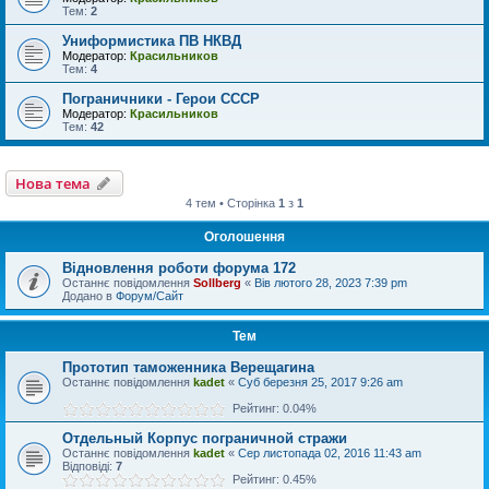
Тем:
2
Униформистика ПВ НКВД
Модератор:
Красильников
Тем:
4
Пограничники - Герои СССР
Модератор:
Красильников
Тем:
42
Нова тема
4 тем • Сторінка
1
з
1
Оголошення
Відновлення роботи форума 172
Останнє повідомлення
Sollberg
«
Вів лютого 28, 2023 7:39 pm
Додано в
Форум/Сайт
Тем
Прототип таможенника Верещагина
Останнє повідомлення
kadet
«
Суб березня 25, 2017 9:26 am
Рейтинг: 0.04%
Отдельный Корпус пограничной стражи
Останнє повідомлення
kadet
«
Сер листопада 02, 2016 11:43 am
Відповіді:
7
Рейтинг: 0.45%