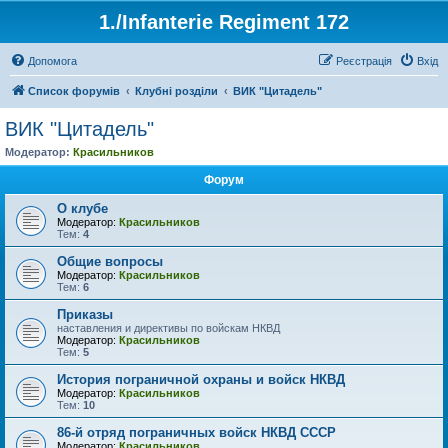
1./Infanterie Regiment 172
Допомога
Реєстрація
Вхід
Список форумів
Клубні розділи
ВИК "Цитадель"
ВИК "Цитадель"
Модератор:
Красильников
Форум
О клубе
Модератор:
Красильников
Тем:
4
Общие вопросы
Модератор:
Красильников
Тем:
6
Приказы
наставления и директивы по войскам НКВД
Модератор:
Красильников
Тем:
5
История пограничной охраны и войск НКВД
Модератор:
Красильников
Тем:
10
86-й отряд пограничных войск НКВД СССР
Модератор:
Красильников