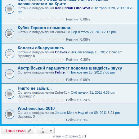
парашютистам на Крите
Останнє повідомлення
Karl Fridrih Otto Wolf
«
Вів травня 28, 2013 10:26
pm
Рейтинг: 0.08%
Кубок Геринга отшмонали.
Останнє повідомлення
Zoller41
«
Сер лютого 27, 2013 2:17 pm
Рейтинг: 0.08%
Коллеги обнаружились
Останнє повідомлення
Chaves
«
Чет листопада 15, 2012 11:42 am
Відповіді:
8
Рейтинг: 0.38%
Австрійський парашутист подолав швидкість звуку
Останнє повідомлення
Führer
«
Пон жовтня 15, 2012 7:06 pm
Рейтинг: 0.09%
Никто не забыт...
Останнє повідомлення
Zoller41
«
Суб грудня 31, 2011 4:36 pm
Відповіді:
7
Рейтинг: 0.24%
Wochenschau-2010
Останнє повідомлення
Johann Mehl
«
Нед січня 09, 2011 8:21 pm
Відповіді:
3
Рейтинг: 0.3%
Нова тема
9 тем • Сторінка
1
з
1