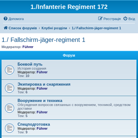
1./Infanterie Regiment 172
Допомога
Реєстрація
Вхід
Список форумів
Клубні розділи
1./ Fallschirm-jäger-regiment 1
1./ Fallschirm-jäger-regiment 1
Модератор:
Führer
Форум
Боевой путь
История создания
Модератор:
Führer
Тем:
10
Экипировка и снаряжения
Модератор:
Führer
Тем:
6
Вооружение и техника
Обсуждения вопросов связанных с вооружением, техникой, средством
доставки
Модератор:
Führer
Тем:
5
Спецподготовка
Модератор:
Führer
Тем:
9