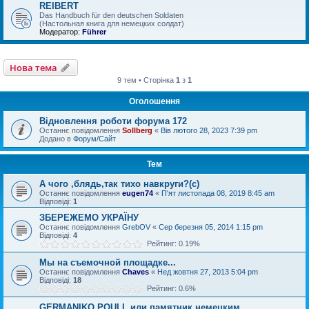
REIBERT
Das Handbuch für den deutschen Soldaten
(Настольная книга для немецких солдат)
Модератор:
Führer
Нова тема
9 тем • Сторінка
1
з
1
Оголошення
Відновлення роботи форума 172
Останнє повідомлення
Sollberg
«
Вів лютого 28, 2023 7:39 pm
Додано в
Форум/Сайт
Тем
А чого ,блядь,так тихо навкруги?(с)
Останнє повідомлення
eugen74
«
П'ят листопада 08, 2019 8:45 am
Відповіді:
1
ЗБЕРЕЖЕМО УКРАЇНУ
Останнє повідомлення
GrebOV
«
Сер березня 05, 2014 1:15 pm
Відповіді:
4
Рейтинг: 0.19%
Мы на съемочной площадке...
Останнє повідомлення
Chaves
«
Нед жовтня 27, 2013 5:04 pm
Відповіді:
18
Рейтинг: 0.6%
GERMANIKO POULI, или памятник немецким