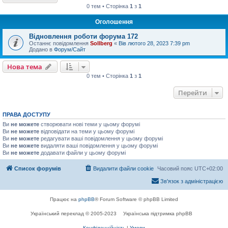
0 тем • Сторінка
1
з
1
Оголошення
Відновлення роботи форума 172
Останнє повідомлення
Sollberg
«
Вів лютого 28, 2023 7:39 pm
Додано в
Форум/Сайт
Нова тема
0 тем • Сторінка
1
з
1
Перейти
ПРАВА ДОСТУПУ
Ви
не можете
створювати нові теми у цьому форумі
Ви
не можете
відповідати на теми у цьому форумі
Ви
не можете
редагувати ваші повідомлення у цьому форумі
Ви
не можете
видаляти ваші повідомлення у цьому форумі
Ви
не можете
додавати файли у цьому форумі
Список форумів
Видалити файли cookie
Часовий пояс
UTC+02:00
Зв'язок з адміністрацією
Працює на
phpBB
® Forum Software © phpBB Limited
Український переклад © 2005-2023
Українська підтримка phpBB
Конфіденційність
|
Умови