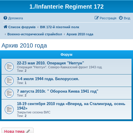
1./Infanterie Regiment 172
Допомога
Реєстрація
Вхід
Список форумів
ВІК 172-й піхотний полк
Военно-исторический страйкбол
Архив 2010 года
Архив 2010 года
Форум
22-23 мая 2010. Операция "Нептун"
Операция "Нептун". Северо-Кавказский фронт 1943 год.
Тем:
2
3-4 июля 1944 года. Белоруссия.
Тем:
1
7 августа 2010г. " Оборона Киева 1941 год"
Тем:
2
18-19 сентября 2010 года «Вперед, на Сталинград, осень
1942»
Закрытие сезона ВИС
Тем:
2
Нова тема