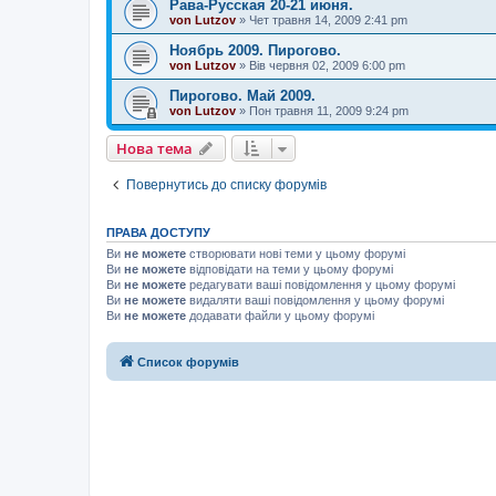
Рава-Русская 20-21 июня.
von Lutzov
»
Чет травня 14, 2009 2:41 pm
Ноябрь 2009. Пирогово.
von Lutzov
»
Вів червня 02, 2009 6:00 pm
Пирогово. Май 2009.
von Lutzov
»
Пон травня 11, 2009 9:24 pm
Нова тема
Повернутись до списку форумів
ПРАВА ДОСТУПУ
Ви
не можете
створювати нові теми у цьому форумі
Ви
не можете
відповідати на теми у цьому форумі
Ви
не можете
редагувати ваші повідомлення у цьому форумі
Ви
не можете
видаляти ваші повідомлення у цьому форумі
Ви
не можете
додавати файли у цьому форумі
Список форумів