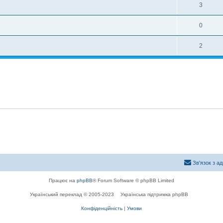
3
0
2
Зв'язок з а
Працює на
phpBB
® Forum Software © phpBB Limited
Український переклад © 2005-2023
Українська підтримка phpBB
Конфіденційність
|
Умови