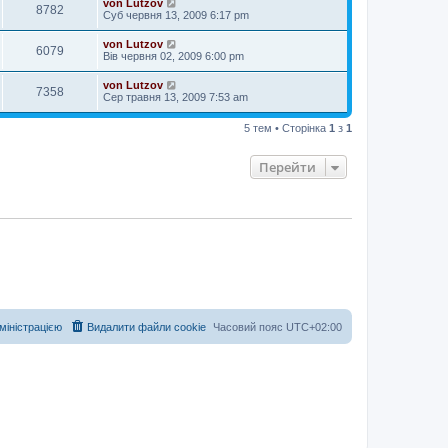
von Lutzov
8782
Суб червня 13, 2009 6:17 pm
von Lutzov
6079
Вів червня 02, 2009 6:00 pm
von Lutzov
7358
Сер травня 13, 2009 7:53 am
5 тем • Сторінка
1
з
1
Перейти
дміністрацією
Видалити файли cookie
Часовий пояс
UTC+02:00