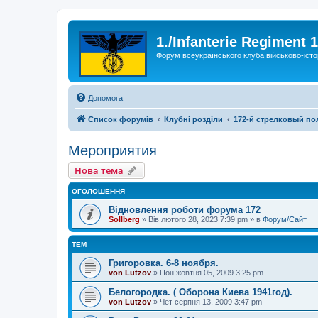
1./Infanterie Regiment 
Форум всеукраїнського клуба військово-істо
Допомога
Список форумів
Клубні розділи
172-й стрелковый по
Мероприятия
Нова тема
ОГОЛОШЕННЯ
Відновлення роботи форума 172
Sollberg
»
Вів лютого 28, 2023 7:39 pm
» в
Форум/Сайт
ТЕМ
Григоровка. 6-8 ноября.
von Lutzov
»
Пон жовтня 05, 2009 3:25 pm
Белогородка. ( Оборона Киева 1941год).
von Lutzov
»
Чет серпня 13, 2009 3:47 pm