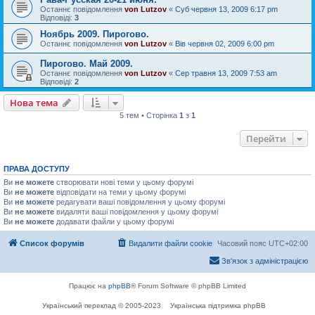
Останнє повідомлення
von Lutzov
«
Суб червня 13, 2009 6:17 pm
Відповіді:
3
Ноябрь 2009. Пирогово.
Останнє повідомлення
von Lutzov
«
Вів червня 02, 2009 6:00 pm
Пирогово. Май 2009.
Останнє повідомлення
von Lutzov
«
Сер травня 13, 2009 7:53 am
Відповіді:
2
Нова тема
5 тем • Сторінка
1
з
1
Перейти
ПРАВА ДОСТУПУ
Ви
не можете
створювати нові теми у цьому форумі
Ви
не можете
відповідати на теми у цьому форумі
Ви
не можете
редагувати ваші повідомлення у цьому форумі
Ви
не можете
видаляти ваші повідомлення у цьому форумі
Ви
не можете
додавати файли у цьому форумі
Список форумів
Видалити файли cookie
Часовий пояс
UTC+02:00
Зв'язок з адміністрацією
Працює на
phpBB
® Forum Software © phpBB Limited
Український переклад © 2005-2023
Українська підтримка phpBB