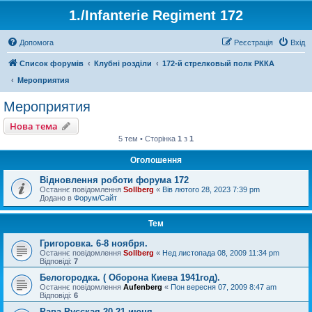
1./Infanterie Regiment 172
Допомога
Реєстрація
Вхід
Список форумів
Клубні розділи
172-й стрелковый полк РККА
Мероприятия
Мероприятия
Нова тема
5 тем • Сторінка
1
з
1
Оголошення
Відновлення роботи форума 172
Останнє повідомлення
Sollberg
«
Вів лютого 28, 2023 7:39 pm
Додано в
Форум/Сайт
Тем
Григоровка. 6-8 ноября.
Останнє повідомлення
Sollberg
«
Нед листопада 08, 2009 11:34 pm
Відповіді:
7
Белогородка. ( Оборона Киева 1941год).
Останнє повідомлення
Aufenberg
«
Пон вересня 07, 2009 8:47 am
Відповіді:
6
Рава-Русская 20-21 июня.