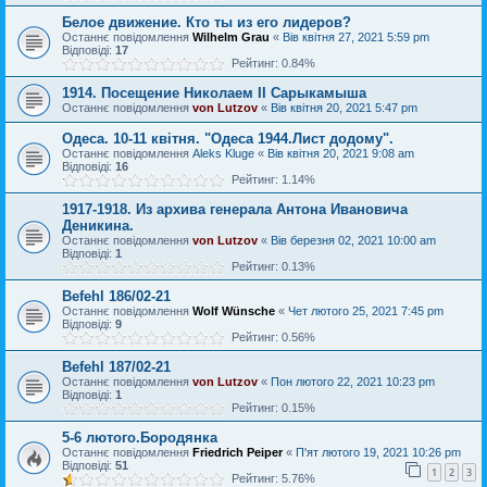
Белое движение. Кто ты из его лидеров?
Останнє повідомлення
Wilhelm Grau
«
Вів квітня 27, 2021 5:59 pm
Відповіді:
17
Рейтинг: 0.84%
1914. Посещение Николаем II Сарыкамыша
Останнє повідомлення
von Lutzov
«
Вів квітня 20, 2021 5:47 pm
Одеса. 10-11 квітня. "Одеса 1944.Лист додому".
Останнє повідомлення
Aleks Kluge
«
Вів квітня 20, 2021 9:08 am
Відповіді:
16
Рейтинг: 1.14%
1917-1918. Из архива генерала Антона Ивановича
Деникина.
Останнє повідомлення
von Lutzov
«
Вів березня 02, 2021 10:00 am
Відповіді:
1
Рейтинг: 0.13%
Befehl 186/02-21
Останнє повідомлення
Wolf Wünsche
«
Чет лютого 25, 2021 7:45 pm
Відповіді:
9
Рейтинг: 0.56%
Befehl 187/02-21
Останнє повідомлення
von Lutzov
«
Пон лютого 22, 2021 10:23 pm
Відповіді:
1
Рейтинг: 0.15%
5-6 лютого.Бородянка
Останнє повідомлення
Friedrich Peiper
«
П'ят лютого 19, 2021 10:26 pm
Відповіді:
51
1
2
3
Рейтинг: 5.76%