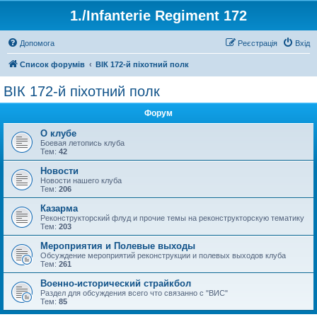
1./Infanterie Regiment 172
Допомога
Реєстрація
Вхід
Список форумів
ВІК 172-й піхотний полк
ВІК 172-й піхотний полк
Форум
О клубе
Боевая летопись клуба
Тем:
42
Новости
Новости нашего клуба
Тем:
206
Казарма
Реконструкторский флуд и прочие темы на реконструкторскую тематику
Тем:
203
Мероприятия и Полевые выходы
Обсуждение мероприятий реконструкции и полевых выходов клуба
Тем:
261
Военно-исторический страйкбол
Раздел для обсуждения всего что связанно с "ВИС"
Тем:
85