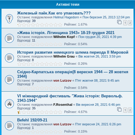
Активні теми
Железный паёк.Как его упаковать???
Останнє повідомлення
Helmut Hagedorn
«
Пон березня 25, 2013 12:04 pm
Відповіді:
39
1
2
Рейтинг: 1.67%
«Жива історія. Літинщина 1943» 18-19 грудня 2021
Останнє повідомлення
Wilhelm Kopf
«
Пон грудня 20, 2021 4:39 pm
Відповіді:
11
Рейтинг: 0.54%
История развития немецкого шлема периода II Мировой
Останнє повідомлення
Wilhelm Grau
«
Вів жовтня 26, 2021 3:59 pm
Відповіді:
8
Рейтинг: 0.26%
Східно-Карпатська операція(8 вересня 1944 — 28 жовтня
1944)
Останнє повідомлення
von Lutzov
«
П'ят жовтня 08, 2021 9:45 am
Відповіді:
7
Рейтинг: 0.54%
VI міжнародний фестиваль "Жива історія: Вервольф.
1943-1944"
Останнє повідомлення
F.Rosenthal
«
Вів вересня 28, 2021 6:46 pm
Відповіді:
35
1
2
Рейтинг: 4.67%
Befehl 192/09-21
Останнє повідомлення
von Lutzov
«
П'ят вересня 24, 2021 6:26 pm
Відповіді:
1
Рейтинг: 0.15%