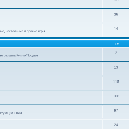
36
14
ные, настольные и прочие игры
ТЕМ
2
те раздела Куплю/Продам
13
115
166
97
ектующие к ним
24