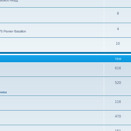
нвойск НКВД
8
4
Pionier-Bataillon
10
ТЕМ
616
520
ника
116
470
151