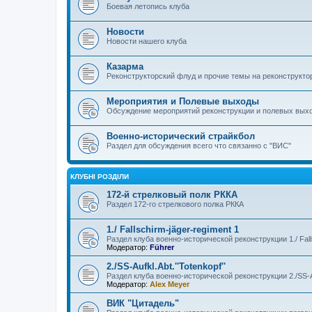
Боевая летопись клуба
Новости
Новости нашего клуба
Казарма
Реконструкторский флуд и прочие темы на реконструкто
Мероприятия и Полевые выходы
Обсуждение мероприятий реконструкции и полевых выхо
Военно-исторический страйкбол
Раздел для обсуждения всего что связанно с "ВИС"
КЛУБНІ РОЗДІЛИ
172-й стрелковый полк РККА
Раздел 172-го стрелкового полка РККА
1./ Fallschirm-jäger-regiment 1
Раздел клуба военно-исторической реконструкции 1./ Falls
Модератор:
Führer
2./SS-Aufkl.Abt.''Totenkopf''
Раздел клуба военно-исторической реконструкции 2./SS-Auf
Модератор:
Alex Meyer
ВИК "Цитадель"