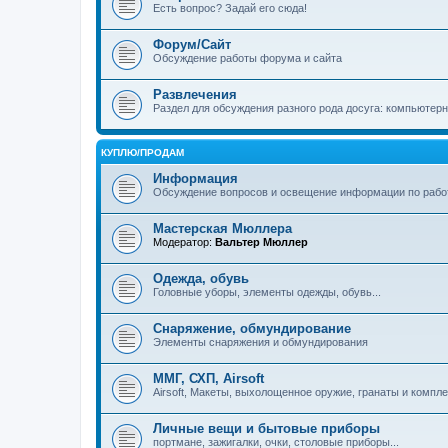
Есть вопрос? Задай его сюда!
Форум/Сайт
Обсуждение работы форума и сайта
Развлечения
Раздел для обсуждения разного рода досуга: компьютер
КУПЛЮ/ПРОДАМ
Информация
Обсуждение вопросов и освещение информации по рабо
Мастерская Мюллера
Модератор:
Вальтер Мюллер
Одежда, обувь
Головные уборы, элементы одежды, обувь...
Снаряжение, обмундирование
Элементы снаряжения и обмундирования
ММГ, СХП, Airsoft
Airsoft, Макеты, выхолощенное оружие, гранаты и компл
Личные вещи и бытовые приборы
портмане, зажигалки, очки, столовые приборы...