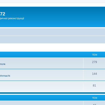
172
ричної реконструкції
ТЕМ
279
 полк
144
hrmacht
81
ТЕМ