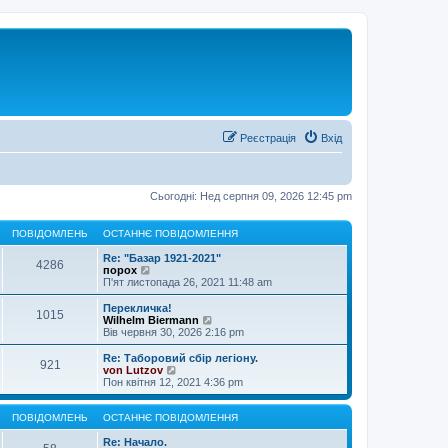
Реєстрація
Вхід
Сьогодні: Нед серпня 09, 2026 12:45 pm
ПОВІДОМЛЕНЬ
ОСТАННЄ ПОВІДОМЛЕННЯ
Re: "Базар 1921-2021"
4286
П
порох
е
П'ят листопада 26, 2021 11:48 am
р
е
Перекличка!
1015
г
П
Wilhelm Biermann
л
е
Вів червня 30, 2026 2:16 pm
я
р
н
е
Re: Таборовий сбір легіону.
921
у
г
П
von Lutzov
т
л
е
Пон квітня 12, 2021 4:36 pm
и
я
р
о
н
е
с
у
г
ПОВІДОМЛЕНЬ
ОСТАННЄ ПОВІДОМЛЕННЯ
т
т
л
а
и
я
Re: Начало.