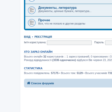
Документы, литература
Документы, ценные бумаги, литература...
Прочее
Все, что не попало в другие разделы
ВХІД
•
РЕЄСТРАЦІЯ
Ім'я користувача:
Пароль:
ХТО ЗАРАЗ ОНЛАЙН
Всього онлайн
32
користувачів :: 1 зареєстрований, 0 прихованих і 3
Рекорд відвідуваності
(3335 одночасно)
відбувся Вів червня 23, 202
СТАТИСТИКА
Всього повідомлень:
57175
• Всього тем:
5129
• Всього учасників
73
Список форумів