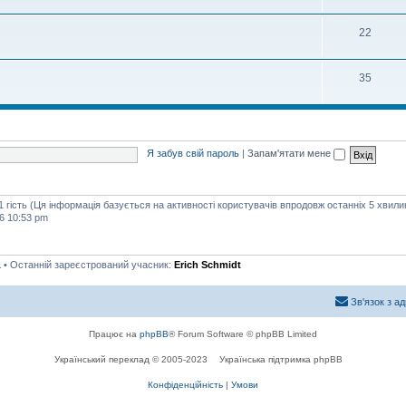
22
35
Я забув свій пароль
|
Запам'ятати мене
1 гість (Ця інформація базується на активності користувачів впродовж останніх 5 хвили
6 10:53 pm
1
• Останній зареєстрований учасник:
Erich Schmidt
Зв'язок з а
Працює на
phpBB
® Forum Software © phpBB Limited
Український переклад © 2005-2023
Українська підтримка phpBB
Конфіденційність
|
Умови