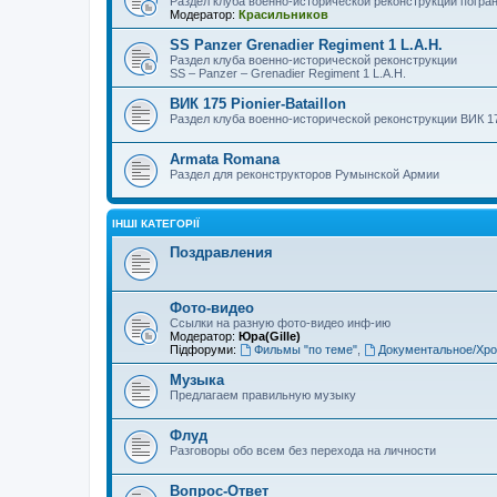
Раздел клуба военно-исторической реконструкции погра
Модератор:
Красильников
SS Panzer Grenadier Regiment 1 L.A.H.
Раздел клуба военно-исторической реконструкции
SS – Panzer – Grenadier Regiment 1 L.A.H.
ВИК 175 Pionier-Bataillon
Раздел клуба военно-исторической реконструкции ВИК 175 
Armata Romana
Раздел для реконструкторов Румынской Армии
ІНШІ КАТЕГОРІЇ
Поздравления
Фото-видео
Ссылки на разную фото-видео инф-ию
Модератор:
Юра(Gille)
Підфоруми:
Фильмы "по теме"
,
Документальное/Хро
Музыка
Предлагаем правильную музыку
Флуд
Разговоры обо всем без перехода на личности
Вопрос-Ответ