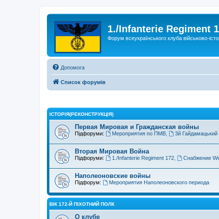
1./Infanterie Regiment 
Форум всеукраїнського клуба військово-істо
Допомога
Список форумів
ІСТОРIЯ(РЕКОНСТРУКЦІЯ)
Первая Мировая и Гражданская войны
Підфоруми:
Мероприятия по ПМВ
,
3й Гайдамацький
Вторая Мировая Война
Підфоруми:
1./Infanterie Regiment 172
,
Снабжение We
Наполеоновские войны
Підфорум:
Мероприятия Наполеоновского периода
ВІК 172-Й ПІХОТНИЙ ПОЛК
О клубе