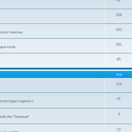
42
206
203
рскую тематику
261
дов клуба
85
ТЕМ
114
41
chirm-jäger-regiment 1
3
kl.Abt.''Totenkopf''
77