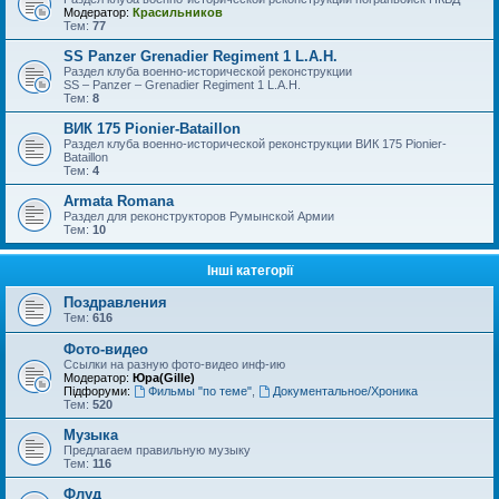
Модератор:
Красильников
Тем:
77
SS Panzer Grenadier Regiment 1 L.A.H.
Раздел клуба военно-исторической реконструкции
SS – Panzer – Grenadier Regiment 1 L.A.H.
Тем:
8
ВИК 175 Pionier-Bataillon
Раздел клуба военно-исторической реконструкции ВИК 175 Pionier-
Bataillon
Тем:
4
Armata Romana
Раздел для реконструкторов Румынской Армии
Тем:
10
Інші категорії
Поздравления
Тем:
616
Фото-видео
Ссылки на разную фото-видео инф-ию
Модератор:
Юра(Gille)
Підфоруми:
Фильмы "по теме"
,
Документальное/Хроника
Тем:
520
Музыка
Предлагаем правильную музыку
Тем:
116
Флуд