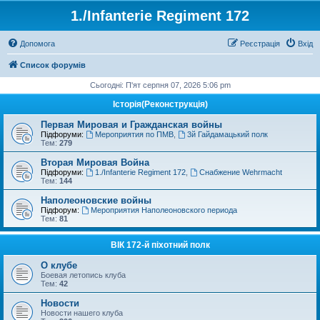
1./Infanterie Regiment 172
Допомога
Реєстрація
Вхід
Список форумів
Сьогодні: П'ят серпня 07, 2026 5:06 pm
Історiя(Реконструкція)
Первая Мировая и Гражданская войны
Підфоруми:
Мероприятия по ПМВ
,
3й Гайдамацький полк
Тем:
279
Вторая Мировая Война
Підфоруми:
1./Infanterie Regiment 172
,
Снабжение Wehrmacht
Тем:
144
Наполеоновские войны
Підфорум:
Мероприятия Наполеоновского периода
Тем:
81
ВІК 172-й піхотний полк
О клубе
Боевая летопись клуба
Тем:
42
Новости
Новости нашего клуба