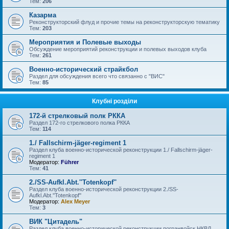
Тем:
206
Казарма
Реконструкторский флуд и прочие темы на реконструкторскую тематику
Тем:
203
Мероприятия и Полевые выходы
Обсуждение мероприятий реконструкции и полевых выходов клуба
Тем:
261
Военно-исторический страйкбол
Раздел для обсуждения всего что связанно с "ВИС"
Тем:
85
Клубні розділи
172-й стрелковый полк РККА
Раздел 172-го стрелкового полка РККА
Тем:
114
1./ Fallschirm-jäger-regiment 1
Раздел клуба военно-исторической реконструкции 1./ Fallschirm-jäger-
regiment 1
Модератор:
Führer
Тем:
41
2./SS-Aufkl.Abt.''Totenkopf''
Раздел клуба военно-исторической реконструкции 2./SS-
Aufkl.Abt.''Totenkopf''
Модератор:
Alex Meyer
Тем:
3
ВИК "Цитадель"
Раздел клуба военно-исторической реконструкции погранвойск НКВД