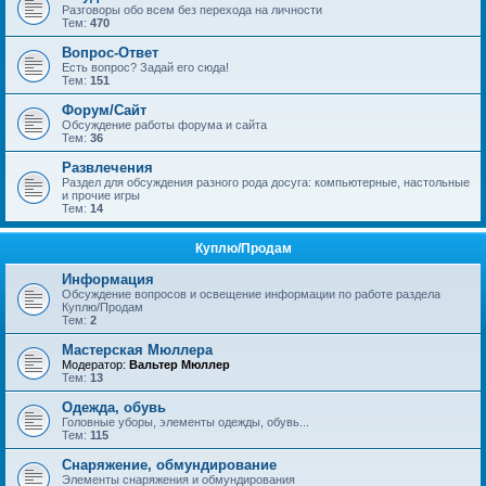
Разговоры обо всем без перехода на личности
Тем:
470
Вопрос-Ответ
Есть вопрос? Задай его сюда!
Тем:
151
Форум/Сайт
Обсуждение работы форума и сайта
Тем:
36
Развлечения
Раздел для обсуждения разного рода досуга: компьютерные, настольные
и прочие игры
Тем:
14
Куплю/Продам
Информация
Обсуждение вопросов и освещение информации по работе раздела
Куплю/Продам
Тем:
2
Мастерская Мюллера
Модератор:
Вальтер Мюллер
Тем:
13
Одежда, обувь
Головные уборы, элементы одежды, обувь...
Тем:
115
Снаряжение, обмундирование
Элементы снаряжения и обмундирования