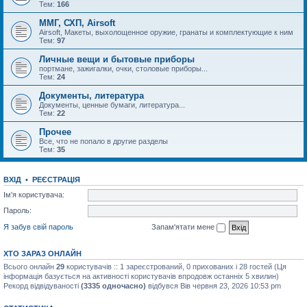
Тем:
166
ММГ, СХП, Airsoft
Airsoft, Макеты, выхолощенное оружие, гранаты и комплектующие к ним
Тем:
97
Личные вещи и бытовые приборы
портмане, зажигалки, очки, столовые приборы...
Тем:
24
Документы, литература
Документы, ценные бумаги, литература...
Тем:
22
Прочее
Все, что не попало в другие разделы
Тем:
35
ВХІД
•
РЕЄСТРАЦІЯ
Ім'я користувача:
Пароль:
Я забув свій пароль
Запам'ятати мене
ХТО ЗАРАЗ ОНЛАЙН
Всього онлайн
29
користувачів :: 1 зареєстрований, 0 прихованих і 28 гостей (Ця
інформація базується на активності користувачів впродовж останніх 5 хвилин)
Рекорд відвідуваності
(3335 одночасно)
відбувся Вів червня 23, 2026 10:53 pm