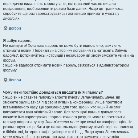
періодично видаляють користувачів, які тривалий час не писали
повідомлень, щоб зменшити розмір бази даних. Якщо це трапилось,
спробуйте ще раз зареєструватись і активніше приймати участь у
дискусіях.
Догори
Я забув пароль!
Не панікуйте! Хоча ваш пароль не може бути відновлено, вам легко
отримати новий. Перейдіть на сторінку логування та натисніть
Забули
пароль?
. Дотримуйтесь інструкцій і незабаром ви знову зможете увійти на
форум.
Якщо не вдалося отримати новий пароль, зв'яжіться з адміністратором
форуму.
Догори
Чому мені постійно доводиться вводити ім’я і пароль?
Якщо ви не ставите галочку напроти пункту
Запам'ятати мене
, ви
зможете залишатися під своїм ім'ям на конференції лише протягом
встановленого часу. Це зроблено для того, щоб ніхто інший не зміг
використати ваш обліковий запис. Для того щоб вам не доводилося
вводити ім'я користувача і пароль кожного разу, ви можете поставити
галочку напроти пункту
Запам'ятати мене
при вході на конференцію. Не
рекомендується робити це на загальнодоступному комп'ютері, наприклад
в бібліотеці, інтернет-кафе, університеті і т. д. Якщо пункт
Запам'ятати
мене
відсутній, це означає, що адміністратор вимкнув цю функцію.