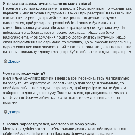
Я тільки що зареєструвався, але не можу увійти!
Перевірте свої ім'я користувача та пароль. Якщо вони вірні, то можливі два
варіанти. Якщо включена підтримка COPPA і при реєстрації ви вказали, що
вам менше 13 років, дотримуйтесь інструкцій. На деяких форумах
вимагається, щоб усі зареєстровані облікові записи були активовані
самостійно користувачами або адміністратором до входу в систему. Ця
інформація відображається в процесі реєстрації. Якщо вам було
надіслано email-повідомлення поштою, дотримуйтесь інструкцій. Якщо
email-повідомлення не отримано, то можливо, що ви вказали неправильну
адресу email або вона заблокований спам-фільтром. Якщо ви впевнені, що
ви ввели правильну адресу email, спробуйте зв'язатися з адміністратором.
Догори
Чому я не можу увійти?
Існує кілька можливих причин. Перш за все, переконайтесь, чи правильно
ви вводите ім'я користувача і пароль. Якщо дані введені правильно, то
необхідно зв'язатися з адміністратором, щоб перевірити, чи не був вам
заборонено доступ до форуму. Також можливо, що допущена помилка в
конфігурації форуму, зв'яжіться з адміністратором для виправлення
помилки.
Догори
Я колись зареєструвався, але тепер не можу увійти!
Можливо, адміністратор з якоїсь причини деактивував або видалив ваш
обліковий запис. Крім того, на багатьох форумах адміністратори