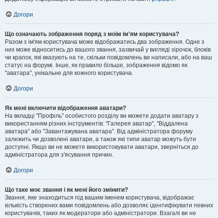
Догори
Що означають зображення поряд з моїм ім'ям користувача?
Разом з ім'ям користувача може відображатись два зображення. Одне з
них може відноситись до вашого звання, зазвичай у вигляді зірочок, блоків
чи крапок, які вказують на те, скільки повідомлень ви написали, або на ваш
статус на форумі. Інше, як правило більше, зображення відомо як
"аватара", унікальне для кожного користувача.
Догори
Як мені включити відображення аватари?
На вкладці "Профіль" особистого розділу ви можете додати аватару з
використанням різних інструментів: "Галерея аватар", "Віддалена
аватара" або "Завантажувана аватара". Від адміністратора форуму
залежить чи дозволені аватари, а також які типи аватар можуть бути
доступні. Якщо ви не можете використовувати аватари, зверніться до
адміністратора для з'ясування причин.
Догори
Що таке моє звання і як мені його змінити?
Звання, яке знаходиться під вашим іменем користувача, відображає
кількість створених вами повідомлень або дозволяє ідентифікувати певних
користувачів, таких як модератори або адміністратори. Взагалі ви не