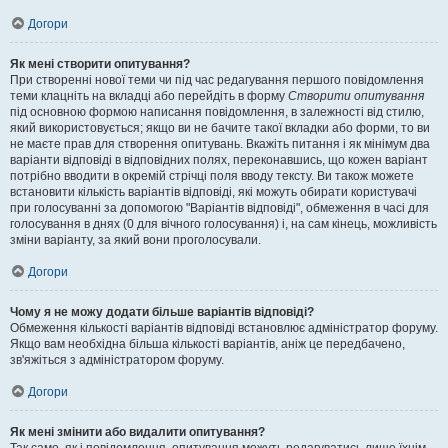
Догори
Як мені створити опитування?
При створенні нової теми чи під час редагування першого повідомлення
теми клацніть на вкладці або перейдіть в форму
Створити опитування
під основною формою написання повідомлення, в залежності від стилю,
який використовується; якщо ви не бачите такої вкладки або форми, то ви
не маєте прав для створення опитувань. Вкажіть питання і як мінімум два
варіанти відповіді в відповідних полях, переконавшись, що кожен варіант
потрібно вводити в окремій стрічці поля вводу тексту. Ви також можете
встановити кількість варіантів відповіді, які можуть обирати користувачі
при голосуванні за допомогою "Варіантів відповіді", обмеження в часі для
голосування в днях (0 для вічного голосування) і, на сам кінець, можливість
зміни варіанту, за який вони проголосували.
Догори
Чому я не можу додати більше варіантів відповіді?
Обмеження кількості варіантів відповіді встановлює адміністратор форуму.
Якщо вам необхідна більша кількості варіантів, аніж це передбачено,
зв'яжіться з адміністратором форуму.
Догори
Як мені змінити або видалити опитування?