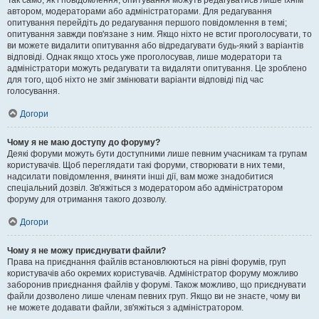
Так само, як і повідомлення, опитування можуть редагуватись лише їхнім
автором, модераторами або адміністраторами. Для редагування
опитування перейдіть до редагування першого повідомлення в темі;
опитування завжди пов'язане з ним. Якщо ніхто не встиг проголосувати, то
ви можете видалити опитування або відредагувати будь-який з варіантів
відповіді. Однак якщо хтось уже проголосував, лише модератори та
адміністратори можуть редагувати та видаляти опитування. Це зроблено
для того, щоб ніхто не зміг змінювати варіанти відповіді під час
голосування.
Догори
Чому я не маю доступу до форуму?
Деякі форуми можуть бути доступними лише певним учасникам та групам
користувачів. Щоб переглядати такі форуми, створювати в них теми,
надсилати повідомлення, вчиняти інші дії, вам може знадобитися
спеціальний дозвіл. Зв'яжіться з модератором або адміністратором
форуму для отримання такого дозволу.
Догори
Чому я не можу приєднувати файли?
Права на приєднання файлів встановлюються на рівні форумів, груп
користувачів або окремих користувачів. Адміністратор форуму можливо
заборонив приєднання файлів у форумі. Також можливо, що приєднувати
файли дозволено лише членам певних груп. Якщо ви не знаєте, чому ви
не можете додавати файли, зв'яжіться з адміністратором.