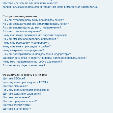
Що таке моє звання і як мені його змінити?
Коли я натискаю на посилання "email", від мене вимагається залогуватись!
Створення повідомлень
Як мені створити нову тему або повідомлення?
Як мені відредагувати або видалити повідомлення?
Як мені додати підпис до мого повідомлення?
Як мені створити опитування?
Чому я не можу додати більше варіантів відповіді?
Як мені змінити або видалити опитування?
Чому я не маю доступу до форуму?
Чому я не можу приєднувати файли?
Чому я отримав попередження?
Як мені поскаржитись на повідомлення модератору?
Що означає кнопка "Зберегти" в формі написання повідомлення?
Чому моє повідомлення потребує схвалення?
Як мені знову підняти мою тему?
Форматування тексту і типи тем
Що таке BBCode?
Чи можу я використовувати HTML?
Що таке смайлики?
Чи можу я розміщувати зображення?
Що таке важливі оголошення?
Що таке оголошення?
Що таке прикріплені теми?
Що таке закриті теми?
Що таке значок теми?