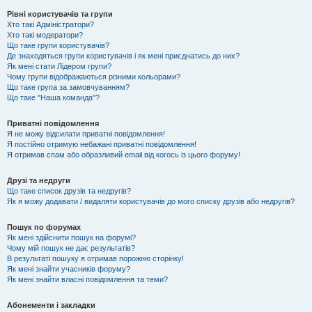
Рівні користувачів та групи
Хто такі Адміністратори?
Хто такі модератори?
Що таке групи користувачів?
Де знаходяться групи користувачів і як мені приєднатись до них?
Як мені стати Лідером групи?
Чому групи відображаються різними кольорами?
Що таке група за замовчуванням?
Що таке "Наша команда"?
Приватні повідомлення
Я не можу відсилати приватні повідомлення!
Я постійно отримую небажані приватні повідомлення!
Я отримав спам або образливий email від когось із цього форуму!
Друзі та недруги
Що таке список друзів та недругів?
Як я можу додавати / видаляти користувачів до мого списку друзів або недругів?
Пошук по форумах
Як мені здійснити пошук на форумі?
Чому мій пошук не дає результатів?
В результаті пошуку я отримав порожню сторінку!
Як мені знайти учасників форуму?
Як мені знайти власні повідомлення та теми?
Абонементи і закладки