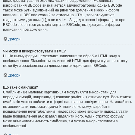
щодо форматування окремих частин повідомлення. Можливість
використання BBCode визначається адміністратором, однак BBCode
також може бути відключений на рівні повідомлення в кожній формі
написання. BBCode схожий за стилем на HTML, теги оточуються
квадратними дужками [ і ], а не в < і > ;. За додатковою інформацією про
BBCode зверніться до керівництва з BBCode, яка доступна з форми
написання повідомлення.
Догори
Чи можу я використовувати HTML?
Ні. На цьому форумі неможливе написання та обробка HTML-коду в
повідомленнях. Більшість можливостей HTML для форматування тексту
може бути реалізована за допомогою використання BBCode.
Догори
Що таке смайлики?
Смайлики - це маленькі картинки, які можуть бути використані для
передачі емоцій, наприклад, :) означає радість, :( означає сум. Весь список
смайликів можна побачити в формі написання повідомлення. Намагайтесь
не зловживати, використовуючи їх: вони легко можуть зробити
повідомлення нечитабельним і модератор може вирішити відредагувати
ваше повідомлення або взагалі видалити його. Адміністратор форуму
може обмежувати кількість смайликів, які можна використовувати в
повідомленні.