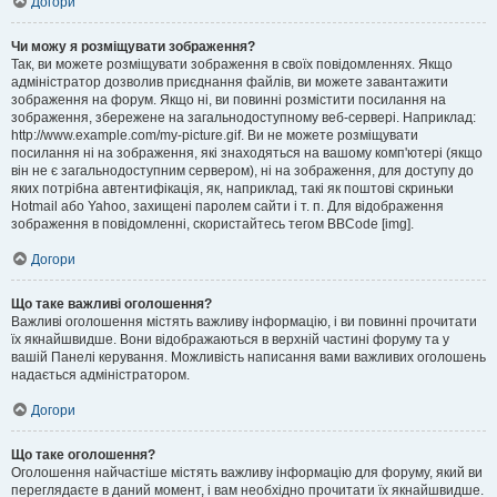
Догори
Чи можу я розміщувати зображення?
Так, ви можете розміщувати зображення в своїх повідомленнях. Якщо
адміністратор дозволив приєднання файлів, ви можете завантажити
зображення на форум. Якщо ні, ви повинні розмістити посилання на
зображення, збережене на загальнодоступному веб-сервері. Наприклад:
http://www.example.com/my-picture.gif. Ви не можете розміщувати
посилання ні на зображення, які знаходяться на вашому комп'ютері (якщо
він не є загальнодоступним сервером), ні на зображення, для доступу до
яких потрібна автентифікація, як, наприклад, такі як поштові скриньки
Hotmail або Yahoo, захищені паролем сайти і т. п. Для відображення
зображення в повідомленні, скористайтесь тегом BBCode [img].
Догори
Що таке важливі оголошення?
Важливі оголошення містять важливу інформацію, і ви повинні прочитати
їх якнайшвидше. Вони відображаються в верхній частині форуму та у
вашій Панелі керування. Можливість написання вами важливих оголошень
надається адміністратором.
Догори
Що таке оголошення?
Оголошення найчастіше містять важливу інформацію для форуму, який ви
переглядаєте в даний момент, і вам необхідно прочитати їх якнайшвидше.