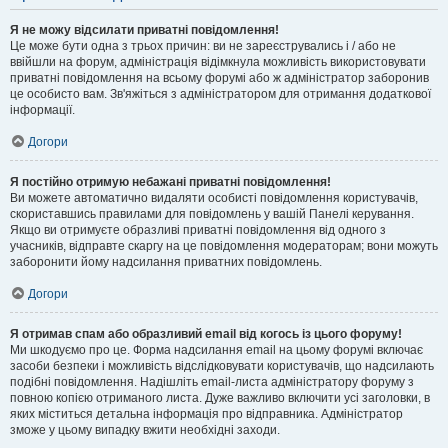
Я не можу відсилати приватні повідомлення!
Це може бути одна з трьох причин: ви не зареєструвались і / або не
ввійшли на форум, адміністрація відімкнула можливість використовувати
приватні повідомлення на всьому форумі або ж адміністратор заборонив
це особисто вам. Зв'яжіться з адміністратором для отримання додаткової
інформації.
Догори
Я постійно отримую небажані приватні повідомлення!
Ви можете автоматично видаляти особисті повідомлення користувачів,
скориставшись правилами для повідомлень у вашій Панелі керування.
Якщо ви отримуєте образливі приватні повідомлення від одного з
учасників, відправте скаргу на це повідомлення модераторам; вони можуть
заборонити йому надсилання приватних повідомлень.
Догори
Я отримав спам або образливий email від когось із цього форуму!
Ми шкодуємо про це. Форма надсилання email на цьому форумі включає
засоби безпеки і можливість відслідковувати користувачів, що надсилають
подібні повідомлення. Надішліть email-листа адміністратору форуму з
повною копією отриманого листа. Дуже важливо включити усі заголовки, в
яких міститься детальна інформація про відправника. Адміністратор
зможе у цьому випадку вжити необхідні заходи.