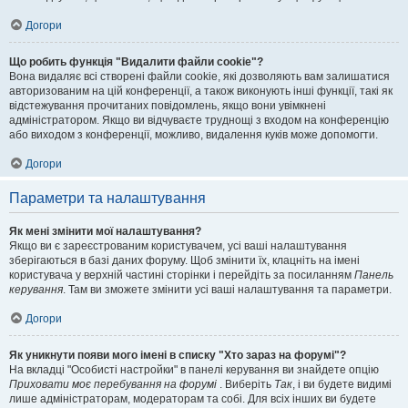
Догори
Що робить функція "Видалити файли cookie"?
Вона видаляє всі створені файли cookie, які дозволяють вам залишатися
авторизованим на цій конференції, а також виконують інші функції, такі як
відстежування прочитаних повідомлень, якщо вони увімкнені
адміністратором. Якщо ви відчуваєте труднощі з входом на конференцію
або виходом з конференції, можливо, видалення куків може допомогти.
Догори
Параметри та налаштування
Як мені змінити мої налаштування?
Якщо ви є зареєстрованим користувачем, усі ваші налаштування
зберігаються в базі даних форуму. Щоб змінити їх, клацніть на імені
користувача у верхній частині сторінки і перейдіть за посиланням
Панель
керування
. Там ви зможете змінити усі ваші налаштування та параметри.
Догори
Як уникнути появи мого імені в списку "Хто зараз на форумі"?
На вкладці "Особисті настройки" в панелі керування ви знайдете опцію
Приховати моє перебування на форумі
. Виберіть
Так
, і ви будете видимі
лише адміністраторам, модераторам та собі. Для всіх інших ви будете