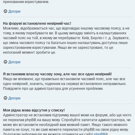
прихованим користувачем.
Догори
На форумі встановлено невірний час!
Можливо, відображається час, що відповідає іншому часовому поясу, а не
тому, в якому перебуваєте ви. В цьому випадку змініть в налаштуваннях
часовий пояс на той, в якому ви перебуваєте: Київ, Берлін і т. д. Зауважте,
що зміна часового поясу та багатьох інших налаштувань доступна лише
зареєстрованим користувачам. Якщо ви не зареєстровані, то це
непоганий момент зробити це.
Догори
Я встановив власну часову зону, але час все одно невірний!
Якщо ви впевнені, що правильно встановили часовий пояс, але час все
одно невірний, значить, годинник на сервері встановлено неправильно.
Повідомте про це адміністратора для усунення проблеми.
Догори
Моя рідна мова відсутня у списку!
Адміністратор не встановив підтримку вашої мови на форумі, або ще ніхто
не переклав phpBB на вашу мову. Спробуйте запитати адміністратора, чи
може він встановити необхідний вам мовний пакет. Якщо такого мовного
пакета не існує, то ви самі можете перекласти phpBB на свою рідну мову.
Додаткову інформацію ви можете отримати на сайті
phpBB
®.