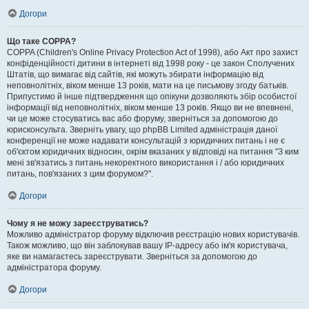
Догори
Що таке COPPA?
COPPA (Children's Online Privacy Protection Act of 1998), або Акт про захист
конфіденційності дитини в інтернеті від 1998 року - це закон Сполучених
Штатів, що вимагає від сайтів, які можуть збирати інформацію від
неповнолітніх, віком менше 13 років, мати на це письмову згоду батьків.
Припустимо й інше підтвердження що опікуни дозволяють збір особистої
інформації від неповнолітніх, віком менше 13 років. Якщо ви не впевнені,
чи це може стосуватись вас або форуму, зверніться за допомогою до
юрисконсульта. Зверніть увагу, що phpBB Limited адміністрація даної
конференції не може надавати консультацій з юридичних питань і не є
об'єктом юридичних відносин, окрім вказаних у відповіді на питання "З ким
мені зв'язатись з питань некоректного використання і / або юридичних
питань, пов'язаних з цим форумом?".
Догори
Чому я не можу зареєструватись?
Можливо адміністратор форуму відключив реєстрацію нових користувачів.
Також можливо, що він заблокував вашу IP-адресу або ім'я користувача,
яке ви намагаєтесь зареєструвати. Зверніться за допомогою до
адміністратора форуму.
Догори