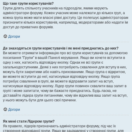
Що таке групи користувачів?
Групи ділять спільноту учасників на підрозділи, якими керують
адміністратори форуму. Кожен учасник може належати до кількох груп, а
кожна група може мати власні рівні доступу. Це полегшує адміністраторам
призначити кількох користувачів, наприклад, модераторами або надати їм
доступ до приватних форумів.
Догори
Де знаходяться групи користувачів і як мені приєднатись до них?
Ви можете отримати інформацію про всі групи користувачів за допомогою
посилання "Групи" в вашій Панелі керування. Якщо ви хочете вступити в
одну з них, натисніть відповідну кнопку. Однак не всі групи є
загальнодоступними. Деякі з них потребують схвалення для вступу в них,
можуть бути закритими або навіть прихованими. Якщо група є відкритою,
ви можете вступити до неї, натиснувши відповідну кнопку. Якщо група
потребує схвалення в групі, ви можете відправити запит на вступ,
натиснувши відповідну кнопку. Лідер групи повинен схвалити ваш запит в
групі і може запитати, чому ви бажаєте приєднатись. Будь ласка, не
діставайте лідера групи питаннями, чому він відхилив ваш запит на вступ,
у нього можуть бути для цього свої причини.
Догори
Як мені стати Лідером групи?
Як правило, лідерів призначають адміністратори форуму, під час їх
створення відповідної групи. Якщо ви зацікавлені у створенні групи, для