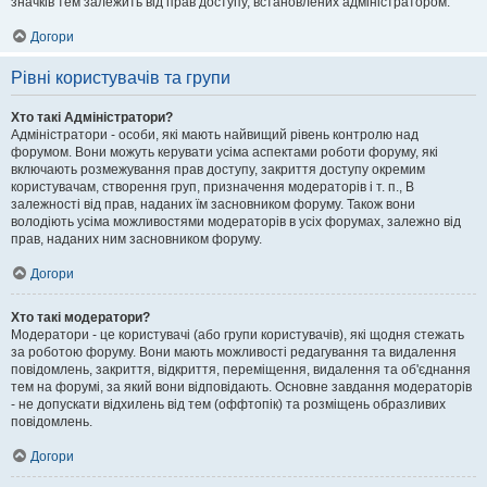
значків тем залежить від прав доступу, встановлених адміністратором.
Догори
Рівні користувачів та групи
Хто такі Адміністратори?
Адміністратори - особи, які мають найвищий рівень контролю над
форумом. Вони можуть керувати усіма аспектами роботи форуму, які
включають розмежування прав доступу, закриття доступу окремим
користувачам, створення груп, призначення модераторів і т. п., В
залежності від прав, наданих їм засновником форуму. Також вони
володіють усіма можливостями модераторів в усіх форумах, залежно від
прав, наданих ним засновником форуму.
Догори
Хто такі модератори?
Модератори - це користувачі (або групи користувачів), які щодня стежать
за роботою форуму. Вони мають можливості редагування та видалення
повідомлень, закриття, відкриття, переміщення, видалення та об'єднання
тем на форумі, за який вони відповідають. Основне завдання модераторів
- не допускати відхилень від тем (оффтопік) та розміщень образливих
повідомлень.
Догори