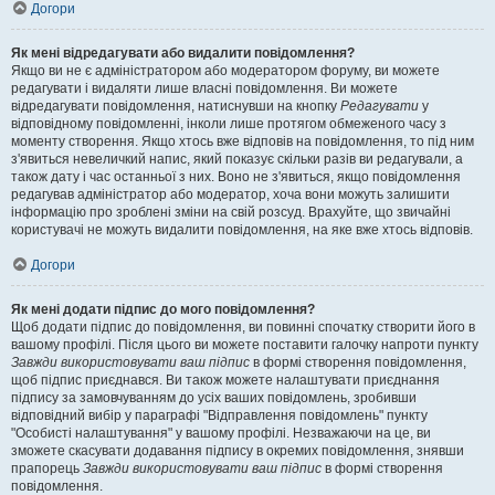
Догори
Як мені відредагувати або видалити повідомлення?
Якщо ви не є адміністратором або модератором форуму, ви можете
редагувати і видаляти лише власні повідомлення. Ви можете
відредагувати повідомлення, натиснувши на кнопку
Редагувати
у
відповідному повідомленні, інколи лише протягом обмеженого часу з
моменту створення. Якщо хтось вже відповів на повідомлення, то під ним
з'явиться невеличкий напис, який показує скільки разів ви редагували, а
також дату і час останньої з них. Воно не з'явиться, якщо повідомлення
редагував адміністратор або модератор, хоча вони можуть залишити
інформацію про зроблені зміни на свій розсуд. Врахуйте, що звичайні
користувачі не можуть видалити повідомлення, на яке вже хтось відповів.
Догори
Як мені додати підпис до мого повідомлення?
Щоб додати підпис до повідомлення, ви повинні спочатку створити його в
вашому профілі. Після цього ви можете поставити галочку напроти пункту
Завжди використовувати ваш підпис
в формі створення повідомлення,
щоб підпис приєднався. Ви також можете налаштувати приєднання
підпису за замовчуванням до усіх ваших повідомлень, зробивши
відповідний вибір у параграфі "Відправлення повідомлень" пункту
"Особисті налаштування" у вашому профілі. Незважаючи на це, ви
зможете скасувати додавання підпису в окремих повідомлення, знявши
прапорець
Завжди використовувати ваш підпис
в формі створення
повідомлення.