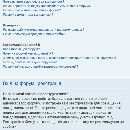
Чим закладки відрізняються від підписок?
Як мені зробити закладку або підписатись на певні форуми?
Як мені підписатись на певний форум?
Як мені відмовитись від підписки?
Вкладення
Які саме файли можна приєднувати на цьому форумі?
Як мені знайти усі приєднані мною файли?
Інформація про phpBB
Хто створив цей форум?
Чому на форумі немає функції X?
З ким мені зв'язатись з питань некоректного використання і / або юридичних
питань, пов'язаних з цим форумом?
Як мені зв'язатися з адміністратором конференції?
Вхід на форум і реєстрація
Навіщо мені потрібно реєструватися?
Ви можете цього і не робити. Все залежить від того, як вирішив
адміністратор форуму, чи потрібно вам реєструватись для розміщення
повідомлень, чи ні. Проте реєстрація дає вам додаткові можливості, які
недоступні для анонімних користувачів, такі як аватари, приватні
повідомлення, відсилання email-повідомлень, участь в групах і т. д.
Реєстрація займе у вас всього декілька хвилин, тому ми рекомендуємо це
зробити.