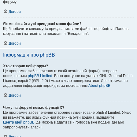
форуму.
Догори
Як мені знайти усі приєднані мною файли?
Щоб побачити список усіх приєднаних вами файлів, перейдіть в Панель
керування і натисніть на посилання "Вкладення".
Догори
Інформація про phpBB
Хто створив цей форум?
Це програмне забезпечення (в своїй незміненій формі) створене і
поширюється
phpBB Limited
. Воно доступне на умовах GNU General Public
Licence, версії 2 (GPL-2.0) і може вільно поширюватися. Для отримання
додаткової інформації перейдіть за посиланням
About phpBB
.
Догори
Чому на форумі немає функції X?
Це програмне забезпечення створене і ліцензоване phpBB Limited. Якщо
ви вважаєте, що якась функція повинна бути додана, відвідайте
Центр ідей phpBB
, де можна віддати свій голос за вже подані ідеї або
запропонувати власні.