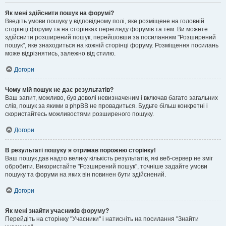
Як мені здійснити пошук на форумі?
Введіть умови пошуку у відповідному полі, яке розміщене на головній
сторінці форуму та на сторінках перегляду форумів та тем. Ви можете
здійснити розширений пошук, перейшовши за посиланням "Розширений
пошук", яке знаходиться на кожній сторінці форуму. Розміщення посилань
може відрізнятись, залежно від стилю.
Догори
Чому мій пошук не дає результатів?
Ваш запит, можливо, був доволі невизначеним і включав багато загальних
слів, пошук за якими в phpBB не провадиться. Будьте більш конкретні і
скористайтесь можливостями розширеного пошуку.
Догори
В результаті пошуку я отримав порожню сторінку!
Ваш пошук дав надто велику кількість результатів, які веб-сервер не зміг
обробити. Використайте "Розширений пошук", точніше задайте умови
пошуку та форуми на яких він повинен бути здійснений.
Догори
Як мені знайти учасників форуму?
Перейдіть на сторінку "Учасники" і натисніть на посилання "Знайти