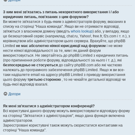
Догори
З ким мені зв'язатись з питань некоректного використання і / або
юридичних питань, пов'язаних з цим форумом?
Ви можете зв'язатися з будь-яким з адміністраторів форуму, вказаних в
списку на сторінці "Наша команда". Якщо ви не отримаєте відповіді,
зв'яжіться з власником домену (введіть
whois lookup
) або, у випадку, якщо
це безкоштовний сервіс (наприклад, chat.ru, Yahoo!, free.fr, f2s.com і т. п.), з
керівництвом або адміністратором цього сервера. Врахуйте, що phpBB
Limited
не має абсолютно ніякої юрисдикції над форумом
і не може
нести ніякої відповідальності за те, ким і як даний форум
використовується. Не звертайтесь до phpBB Limited з юридичних питань
(про припинення роботи форуму, відповідальності за нього і т. д.), які
безпосередньо не стосуються
до сайту phpBB.com або які частково
належать до програмного забезпечення phpBB Limited. Якщо ж ви все-
таки надішлете email на адресу phpBB Limited з приводу використання
цього форуму
третьою стороною
, то не чекайте детальної відповіді чи
будь-якої відповіді взагалі.
Догори
Як мені зв'язатися з адміністратором конференції?
Всі користувачі даного форуму можуть використовувати відповідну форму
на сторінці "Зв'язатися з адміністрацією", якщо дана функція включена
адміністратором.
Зареєстровані користувачі також можуть скористатися контактами на
сторінці "Наша команда".