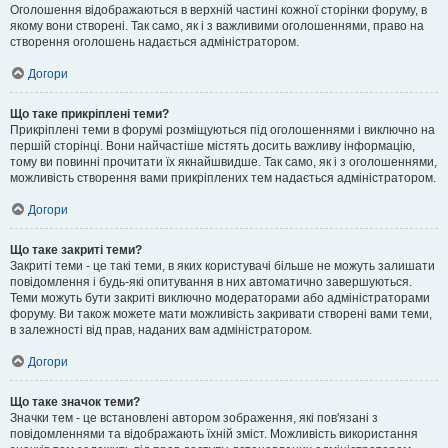
Оголошення відображаються в верхній частині кожної сторінки форуму, в
якому вони створені. Так само, як і з важливими оголошеннями, право на
створення оголошень надається адміністратором.
Догори
Що таке прикріплені теми?
Прикріплені теми в форумі розміщуються під оголошеннями і виключно на
першій сторінці. Вони найчастіше містять досить важливу інформацію,
тому ви повинні прочитати їх якнайшвидше. Так само, як і з оголошеннями,
можливість створення вами прикріплених тем надається адміністратором.
Догори
Що таке закриті теми?
Закриті теми - це такі теми, в яких користувачі більше не можуть залишати
повідомлення і будь-які опитування в них автоматично завершуються.
Теми можуть бути закриті виключно модераторами або адміністраторами
форуму. Ви також можете мати можливість закривати створені вами теми,
в залежності від прав, наданих вам адміністратором.
Догори
Що таке значок теми?
Значки тем - це встановлені автором зображення, які пов'язані з
повідомленнями та відображають їхній зміст. Можливість використання