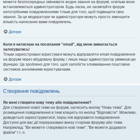
можете безпосередньо змінювати жодне звання на форумі, оскільки вони
встановлюються адміністратором. Будь ласка, не засмічуйте форум
непотрібними повідомленнями тільки для того, щоб підвищити своє
звання. За це модератори чи адміністратори можуть просто зменшити
кількість написаних вами повідомлень.
Догори
Коли я натискаю на посилання "email", від мене вимагається
залогуватись!
Тільки зареєстровані користувачі можуть відправляти email-повідомлення
на форумі через вбудовану форму, і лише якщо адміністратор увімкнув цю
функцію. Це зроблено для того, щоб запобігти зловживанню поштовою
системою анонімними користувачами.
Догори
Створення повідомлень
Як мені створити нову тему або повідомлення?
Для створення нової теми на форумі, натисніть кнопку "Нова тема". Для
розміщення повідомлення в темі клацніть по кнопці "Відповісти". Можливо,
доведеться зареєструватися, перш ніж відправити повідомлення.
Доступні для вас дії перераховані внизу сторінки форуму або теми.
Наприклад: "Ви можете створювати нові теми", "Ви можете додавати
файли" і т. п.