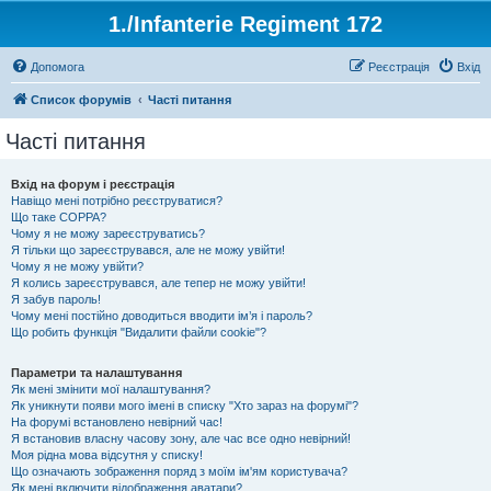
1./Infanterie Regiment 172
Допомога
Реєстрація
Вхід
Список форумів
Часті питання
Часті питання
Вхід на форум і реєстрація
Навіщо мені потрібно реєструватися?
Що таке COPPA?
Чому я не можу зареєструватись?
Я тільки що зареєструвався, але не можу увійти!
Чому я не можу увійти?
Я колись зареєструвався, але тепер не можу увійти!
Я забув пароль!
Чому мені постійно доводиться вводити ім’я і пароль?
Що робить функція "Видалити файли cookie"?
Параметри та налаштування
Як мені змінити мої налаштування?
Як уникнути появи мого імені в списку "Хто зараз на форумі"?
На форумі встановлено невірний час!
Я встановив власну часову зону, але час все одно невірний!
Моя рідна мова відсутня у списку!
Що означають зображення поряд з моїм ім'ям користувача?
Як мені включити відображення аватари?