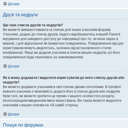
Догори
Друзі та недруги
Що таке список друзів та недругів?
Ви можете використовувати ці списки для інших учасників форуму.
Учасники, додані до списку друзів, будуть відображатись в вашій Панелі
керування для швидкого доступу до інформації про те, чи вони зараз в
мережі, і для відсилання їм приватних повідомлень. Повідомлення від цих
користувачів можуть виділятись, залежно від встановленого стилю
конференції. Якщо ви додали учасника в список ваших недругів, усі його
повідомлення буде приховано за замовчуванням.
Догори
Як я можу додавати / видаляти користувачів до мого списку друзів або
недругів?
Ви можете додавати учасників в свої списки двома способами. В профілі
кожного учасника є можливість додати його в список друзів або недругів.
Крім того, ви можете зробити це прямо з вашого особистого розділу,
безпосереднім введенням імені користувача. Ви також можете видаляти
учасників з ваших списків на тій самій сторінці.
Догори
Пошук по форумах