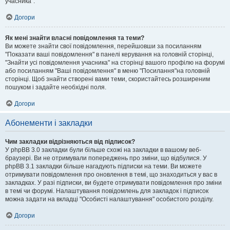
учасника".
Догори
Як мені знайти власні повідомлення та теми?
Ви можете знайти свої повідомлення, перейшовши за посиланням
"Показати ваші повідомлення" в панелі керування на головній сторінці,
"Знайти усі повідомлення учасника" на сторінці вашого профілю на форумі
або посиланням "Ваші повідомлення" в меню "Посилання"на головній
сторінці. Щоб знайти створені вами теми, скористайтесь розширеним
пошуком і задайте необхідні поля.
Догори
Абонементи і закладки
Чим закладки відрізняються від підписок?
У phpBB 3.0 закладки були більше схожі на закладки в вашому веб-
браузері. Ви не отримували попереджень про зміни, що відбулися. У
phpBB 3.1 закладки більше нагадують підписки на теми. Ви можете
отримувати повідомлення про оновлення в темі, що знаходиться у вас в
закладках. У разі підписки, ви будете отримувати повідомлення про зміни
в темі чи форумі. Налаштування повідомлень для закладок і підписок
можна задати на вкладці "Особисті налаштування" особистого розділу.
Догори