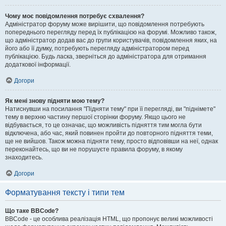
Чому моє повідомлення потребує схвалення?
Адміністратор форуму може вирішити, що повідомлення потребують
попереднього перегляду перед їх публікацією на форумі. Можливо також,
що адміністратор додав вас до групи користувачів, повідомлення яких, на
його або її думку, потребують перегляду адміністратором перед
публікацією. Будь ласка, зверніться до адміністратора для отримання
додаткової інформації.
Догори
Як мені знову підняти мою тему?
Натиснувши на посилання "Підняти тему" при її перегляді, ви "піднімете"
тему в верхню частину першої сторінки форуму. Якщо цього не
відбувається, то це означає, що можливість підняття тим могла бути
відключена, або час, який повинен пройти до повторного підняття теми,
ще не вийшов. Також можна підняти тему, просто відповівши на неї, однак
переконайтесь, що ви не порушуєте правила форуму, в якому
знаходитесь.
Догори
Форматування тексту і типи тем
Що таке BBCode?
BBCode - це особлива реалізація HTML, що пропонує великі можливості