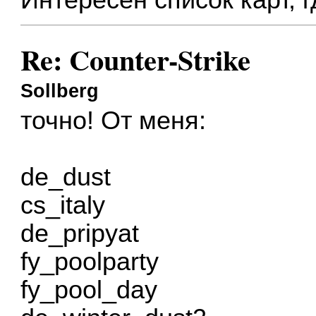
Интересен список карт, г
Re: Counter-Strike
Sollberg
точно! От меня:
de_dust
cs_italy
de_pripyat
fy_poolparty
fy_pool_day