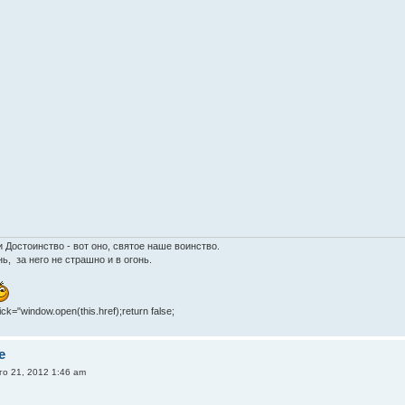
т
и Достоинство - вот оно, святое наше воинство.
ь, за него не страшно и в огонь.
lick="window.open(this.href);return false;
e
го 21, 2012 1:46 am