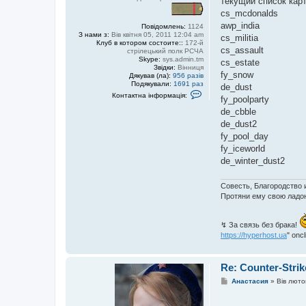
текущий список кар
cs_mcdonalds
awp_india
Повідомлень:
1124
З нами з:
Вів квітня 05, 2011 12:04 am
cs_militia
Клуб в котором состоите::
172-й
cs_assault
стрілецький полк РCЧА
Skype:
sys.admin.tm
cs_estate
Звідки:
Вінниця
fy_snow
Дякував (ла):
956 разів
Подякували:
1691 раз
de_dust
К
Контактна інформація:
fy_poolparty
о
н
de_cbble
т
de_dust2
а
к
fy_pool_day
т
fy_iceworld
н
а
de_winter_dust2
і
н
ф
Совесть, Благородство 
о
Протяни ему свою ладон
р
м
а
ц
↯ За связь без брака!
і
https://hyperhost.ua
" onc
я
к
о
р
Re: Counter-Strik
и
с
П
Анастасия
»
Вів люто
т
о
у
в
в
і