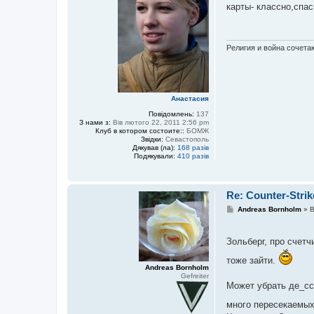
карты- классно,спас
а
д
ч
о
а
м
p
л
e
е
Религия и война сочетаю
t
н
r
н
o
я
v
i
c
Анастасия
h
_
Повідомлень:
137
j
З нами з:
Вів лютого 22, 2011 2:56 pm
r
Клуб в котором состоите::
БОМЖ
Звідки:
Севастополь
Дякував (ла):
168 разів
Подякували:
410 разів
Re: Counter-Strik
П
Andreas Bornholm
»
В
о
в
і
Зольберг, про счетчи
д
о
тоже зайти.
м
л
Andreas Bornholm
е
Gefreiter
Может убрать де_сс
н
н
я
много пересекаемых 