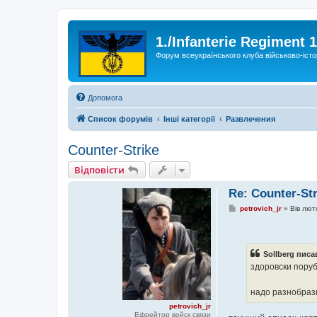
1./Infanterie Regiment 
Форум всеукраїнського клуба військово-істо
Допомога
Список форумів
Інші категорії
Развлечения
Counter-Strike
Відповісти
Re: Counter-Str
П
petrovich_jr
»
Вів лют
о
в
і
д
о
Sollberg писа
м
здоровски поруби
л
е
н
надо разнобрази
н
я
petrovich_jr
Ефрейтор войск связи