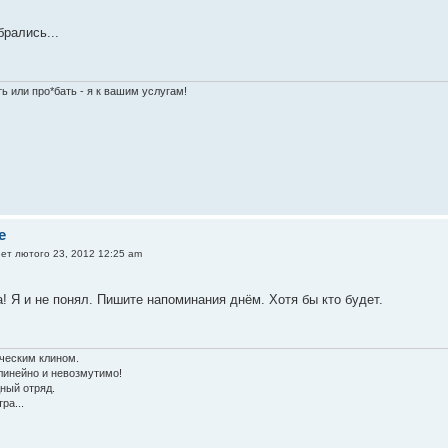
рались...
ь или про*бать - я к вашим услугам!
e
ет лютого 23, 2012 12:25 am
! Я и не понял. Пишите напоминания днём. Хотя бы кто будет.
ческим клином.
линейно и невозмутимо!
ный отряд.
ра...