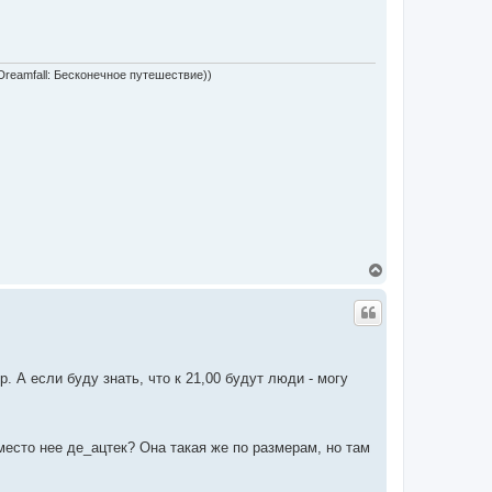
(Dreamfall: Бесконечное путешествие))
Д
о
г
о
р
и
ер. А если буду знать, что к 21,00 будут люди - могу
есто нее де_ацтек? Она такая же по размерам, но там