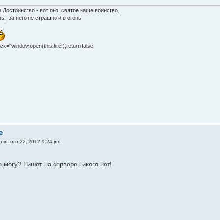
и Достоинство - вот оно, святое наше воинство.
ь, за него не страшно и в огонь.
lick="window.open(this.href);return false;
e
 лютого 22, 2012 9:24 pm
 могу? Пишет на сервере никого нет!