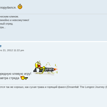
е порубился.
ческим клином.
линейно и невозмутимо!
ный отряд.
ра...
e
го 21, 2012 11:22 pm
ередную клевую игру!
завтра стреда
тся так же хорошо, как сухая трава и горящий факел.(Dreamfall: The Longest Journey 