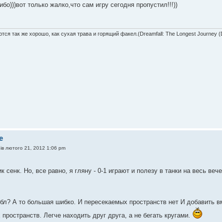
ибо)))вот только жалко,что сам игру сегодня пропустил!!!))
тся так же хорошо, как сухая трава и горящий факел.(Dreamfall: The Longest Journey 
e
ів лютого 21, 2012 1:06 pm
к сенк. Но, все равно, я гляну - 0-1 играют и полезу в танки на весь веч
бл? А то большая шибко. И пересекаемых пространств нет И добавить вм
пространств. Легче находить друг друга, а не бегать кругами.