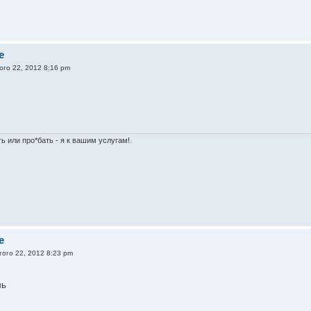
e
ого 22, 2012 8:16 pm
ь или про*бать - я к вашим услугам!
e
ого 22, 2012 8:23 pm
ль