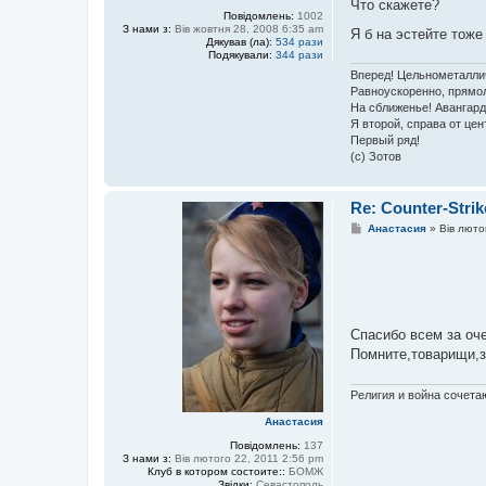
Что скажете?
Повідомлень:
1002
З нами з:
Вів жовтня 28, 2008 6:35 am
Я б на эстейте тож
Дякував (ла):
534 рази
Подякували:
344 рази
Вперед! Цельнометалли
Равноускоренно, прямо
На сближенье! Авангард
Я второй, справа от цент
Первый ряд!
(с) Зотов
Re: Counter-Strik
П
Анастасия
»
Вів люто
о
в
і
д
о
м
л
е
Спасибо всем за оч
н
Помните,товарищи,
н
я
Религия и война сочетаю
Анастасия
Повідомлень:
137
З нами з:
Вів лютого 22, 2011 2:56 pm
Клуб в котором состоите::
БОМЖ
Звідки:
Севастополь