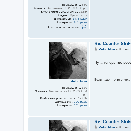
р
Повідомлень:
880
и
З нами з:
Вів лютого 03, 2009 5:38 pm
с
Клуб в котором состоите::
172IR
т
Звідки:
г.Краматорск
у
Дякував (ла):
1473 рази
в
Подякували:
805 разів
а
К
Контактна інформація:
ч
о
а
н
p
т
e
а
t
Re: Counter-Strik
к
r
т
П
o
Anton Moor
»
Сер лют
н
о
v
а
в
i
і
і
c
н
Ну а теперь где все
д
h
ф
о
_
о
м
j
р
л
r
м
е
а
Если надо что-то сломат
н
Anton Moor
ц
н
і
я
Повідомлень:
176
я
З нами з:
Чет березня 12, 2009 9:04
к
pm
о
Клуб в котором состоите::
172 IR
р
Дякував (ла):
300 разів
и
Подякували:
145 разів
с
т
у
в
а
Re: Counter-Strik
ч
П
а
Anton Moor
»
Сер лют
о
W