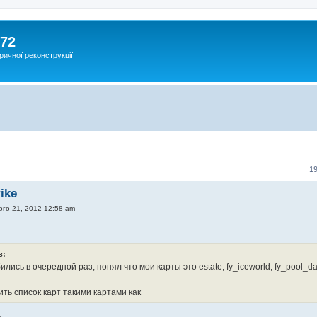
172
ричної реконструкції
1
ike
ого 21, 2012 12:58 am
в:
лись в очередной раз, понял что мои карты это estate, fy_iceworld, fy_pool_day
ть список карт такими картами как