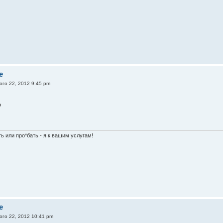
e
ого 22, 2012 9:45 pm
?
ь или про*бать - я к вашим услугам!
e
ого 22, 2012 10:41 pm