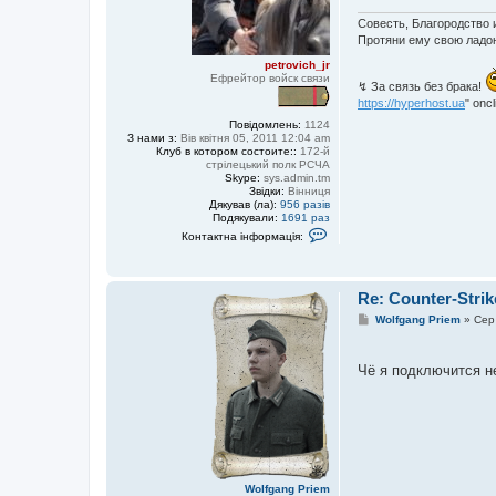
е
Совесть, Благородство 
н
Протяни ему свою ладон
н
я
petrovich_jr
Ефрейтор войск связи
↯ За связь без брака!
https://hyperhost.ua
" onc
Повідомлень:
1124
З нами з:
Вів квітня 05, 2011 12:04 am
Клуб в котором состоите::
172-й
стрілецький полк РCЧА
Skype:
sys.admin.tm
Звідки:
Вінниця
Дякував (ла):
956 разів
Подякували:
1691 раз
К
Контактна інформація:
о
н
т
а
Re: Counter-Strik
к
т
П
Wolfgang Priem
»
Сер
н
о
а
в
і
і
н
Чё я подключится не
д
ф
о
о
м
р
л
м
е
а
н
ц
н
і
я
я
к
Wolfgang Priem
о