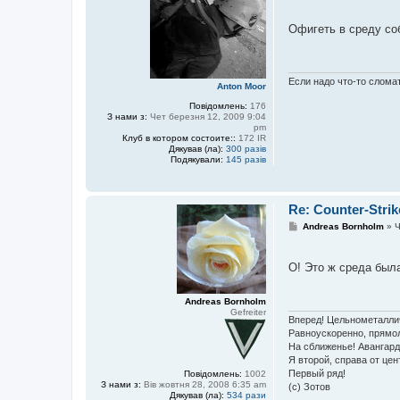
в
o
і
l
Офигеть в среду соб
д
f
о
g
м
a
л
n
е
g
Если надо что-то сломат
н
P
Anton Moor
н
r
я
Повідомлень:
176
i
З нами з:
Чет березня 12, 2009 9:04
e
pm
m
Клуб в котором состоите::
172 IR
Дякував (ла):
300 разів
Подякували:
145 разів
Re: Counter-Strik
П
Andreas Bornholm
»
Ч
о
в
і
О! Это ж среда была
д
о
м
л
Andreas Bornholm
е
Gefreiter
Вперед! Цельнометалли
н
Равноускоренно, прямо
н
я
На сближенье! Авангард
Я второй, справа от цент
Первый ряд!
Повідомлень:
1002
З нами з:
Вів жовтня 28, 2008 6:35 am
(с) Зотов
Дякував (ла):
534 рази