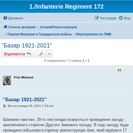
1./Infanterie Regiment 172
Допомога
Реєстрація
Вхід
Список форумів
Історiя(Реконструкція)
Первая Мировая и Гражданская войны
Мероприятия по ПМВ
"Базар 1921-2021"
Відповісти
9 повідомлень • Сторінка
1
з
1
Fritz Witzland
"Базар 1921-2021"
П
Вів листопада 09, 2021 7:53 pm
о
в
і
Шановне панство, 20-го листопада планується проведення заходу ,
д
о
присвяченого сторіччю Другого Зимового походу. В ході заходу буде
м
проведено військово-історичну реконструкцію бою, який відбувся 17
л