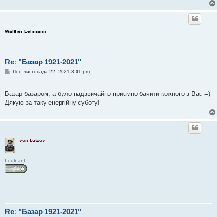
е
н
н
я
Walther Lehmann
Re: "Базар 1921-2021"
П
Пон листопада 22, 2021 3:01 pm
о
в
і
Базар базаром, а було надзвичайно приємно бачити кожного з Вас =)
д
о
Дякую за таку енергійну суботу!
м
л
е
н
н
я
von Lutzov
Leutnant
Re: "Базар 1921-2021"