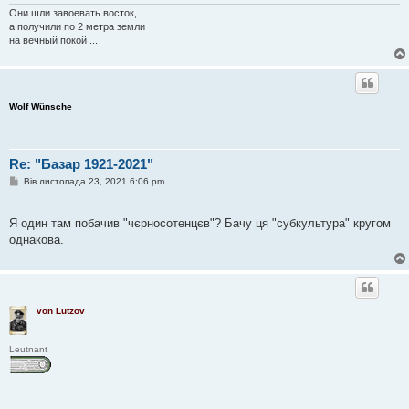
е
Они шли завоевать восток,
н
а получили по 2 метра земли
н
я
на вечный покой ...
Wolf Wünsche
Re: "Базар 1921-2021"
П
Вів листопада 23, 2021 6:06 pm
о
в
і
Я один там побачив "чєрносотенцєв"? Бачу ця "субкультура" кругом
д
о
однакова.
м
л
е
н
н
я
von Lutzov
Leutnant