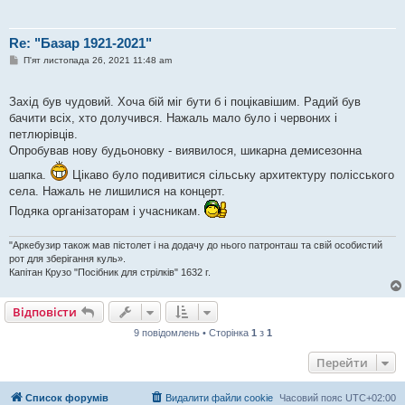
Re: "Базар 1921-2021"
П
П'ят листопада 26, 2021 11:48 am
о
в
і
Захід був чудовий. Хоча бій міг бути б і поцікавішим. Радий був
д
о
бачити всіх, хто долучився. Нажаль мало було і червоних і
м
петлюрівців.
л
е
Опробував нову будьоновку - виявилося, шикарна демисезонна
н
н
шапка.
Цікаво було подивитися сільську архитектуру полісського
я
села. Нажаль не лишилися на концерт.
Подяка організаторам і учасникам.
"Аркебузир також мав пістолет і на додачу до нього патронташ та свій особистий
рот для зберігання куль».
Капітан Крузо "Посібник для стрілків" 1632 г.
Відповісти
9 повідомлень • Сторінка
1
з
1
Перейти
Список форумів
Видалити файли cookie
Часовий пояс
UTC+02:00