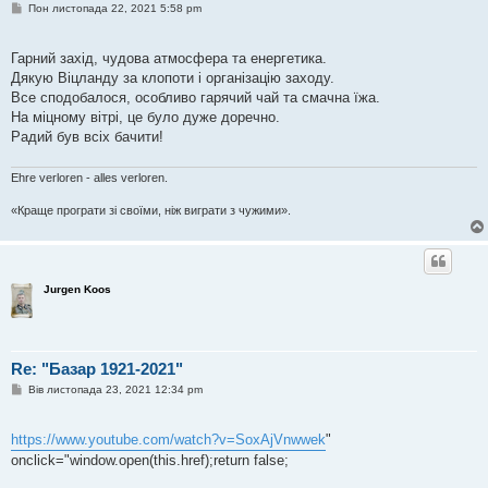
П
Пон листопада 22, 2021 5:58 pm
о
в
і
Гарний захід, чудова атмосфера та енергетика.
д
о
Дякую Віцланду за клопоти і організацію заходу.
м
Все сподобалося, особливо гарячий чай та смачна їжа.
л
е
На міцному вітрі, це було дуже доречно.
н
Радий був всіх бачити!
н
я
Ehre verloren - alles verloren.
«Краще програти зі своїми, ніж виграти з чужими».
Jurgen Koos
Re: "Базар 1921-2021"
П
Вів листопада 23, 2021 12:34 pm
о
в
і
https://www.youtube.com/watch?v=SoxAjVnwwek
"
д
о
onclick="window.open(this.href);return false;
м
л