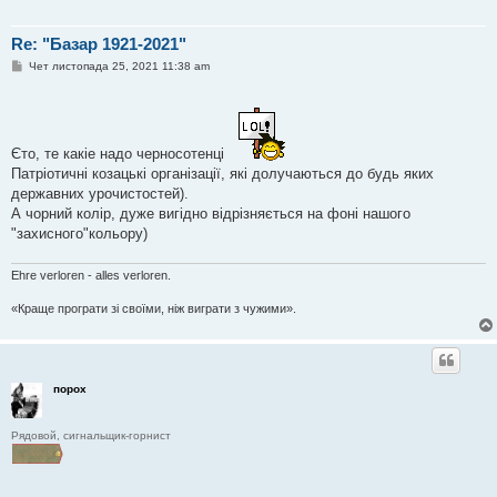
Re: "Базар 1921-2021"
П
Чет листопада 25, 2021 11:38 am
о
в
і
д
о
м
Єто, те какіе надо черносотенці
л
Патріотичні козацькі організації, які долучаються до будь яких
е
н
державних урочистостей).
н
А чорний колір, дуже вигідно відрізняється на фоні нашого
я
"захисного"кольору)
Ehre verloren - alles verloren.
«Краще програти зі своїми, ніж виграти з чужими».
порох
Рядовой, сигнальщик-горнист