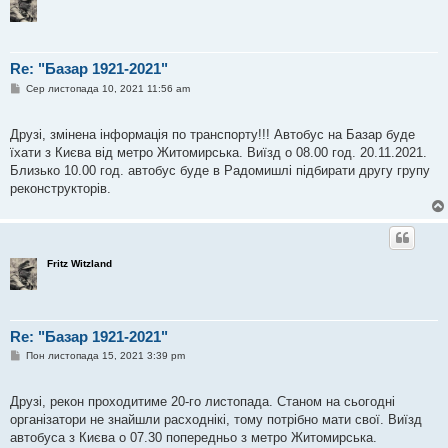
Re: "Базар 1921-2021"
П
Сер листопада 10, 2021 11:56 am
о
в
і
Друзі, змінена інформація по транспорту!!! Автобус на Базар буде
д
о
їхати з Києва від метро Житомирська. Виїзд о 08.00 год. 20.11.2021.
м
Близько 10.00 год. автобус буде в Радомишлі підбирати другу групу
л
е
реконструкторів.
н
н
я
Fritz Witzland
Re: "Базар 1921-2021"
П
Пон листопада 15, 2021 3:39 pm
о
в
і
Друзі, рекон проходитиме 20-го листопада. Станом на сьогодні
д
о
організатори не знайшли расходнікі, тому потрібно мати свої. Виїзд
м
автобуса з Києва о 07.30 попередньо з метро Житомирська.
л