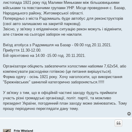
е
листопада 1921 року під Малими Миньками між більшовицькими
н
військами та повстанчими групами УНР. Місце проведення с. Базар,
н
я
Народицького району, Житомирської області.
Попередньо з міста Радомишль буде автобус для реконструкторів
(свої авто залишаємо на закритій парковці).
Звісно, у зв'язку з епідемічною ситуацію рекон можуть і відмінити,
але станом на сьогодні заборон не наклали.
Виїзд атобуса з Радомишля на Базар - 09.00 год.20.11.2021.
Прибуття 11.30-12.00.
Бій орієнтовно на 14.00 -15.00 год. 20.11.2021.
Організатори обіцяють забезпечити холостими набоями 7,62х54, або
компенсувати расходніки готівкою (це питання вирішується).
Форма одягу - осінь 1921 року. Хочу наголосити, що використання
"Брежнівських" шинелей категорично забороняється.!!!!!
У зв'язку з тим, що в офіційній частині заходу будуть приймати
участь різні громадські організації, політ. партії, та можливо
президент України, погодинний план заходу може змінюватись. Тому
прошу періодично переглядати дану тему.
Fritz Witzland