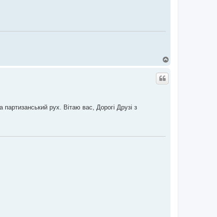
Д
о
г
о
р
и
 партизанський рух. Вітаю вас, Дорогі Друзі з