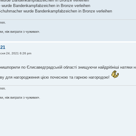
 wurde Bandenkampfabzeichen in Bronze verleihen
 wurde Bandenkampfabzeichen in Bronze verleihen
 Schuhmacher wurde Bandenkampfabzeichen in Bronze verleihen
oren.
ми, ніж виграти з чужими».
-21
есня 24, 2021 6:26 pm
 нишпорили по Єлисаведградській області знищуючи найдрібніші натяки на
ву для нагородження цією почесною та гарною нагородою!
oren.
ми, ніж виграти з чужими».