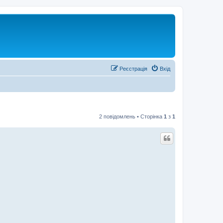
Реєстрація
Вхід
2 повідомлень • Сторінка
1
з
1