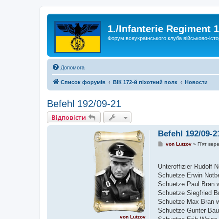
1./Infanterie Regiment 
Форум всеукраїнського клуба військово-істо
Допомога
Список форумів
ВІК 172-й піхотний полк
Новости
Befehl 192/09-21
Відповісти
Befehl 192/09-2
П
von Lutzov
»
П'ят вер
о
в
і
Unteroffizier Rudolf
д
о
Schuetze Erwin Notb
м
Schuetze Paul Bran 
л
е
Schuetze Siegfried B
н
Schuetze Max Bran w
н
я
Schuetze Gunter Bau
von Lutzov