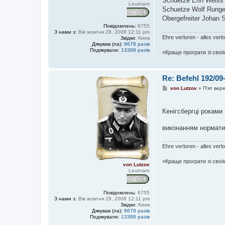
Schuetze Erih Weiss
Leutnant
Schuetze Wolf Runge
Obergefreiter Johan
Повідомлень:
6755
З нами з:
Вів жовтня 28, 2008 12:11 pm
Ehre verloren - alles verl
Звідки:
Киев
Дякував (ла):
8678 разів
Подякували:
13389 разів
«Краще програти зі свої
Re: Befehl 192/09
П
von Lutzov
»
П'ят вер
о
в
і
Кенігсбергці роками
д
о
м
виконанням нормати
л
е
н
Ehre verloren - alles verl
н
я
«Краще програти зі свої
von Lutzov
Leutnant
Повідомлень:
6755
З нами з:
Вів жовтня 28, 2008 12:11 pm
Звідки:
Киев
Дякував (ла):
8678 разів
Подякували:
13389 разів