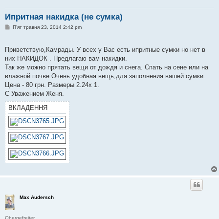
Ипритная накидка (не сумка)
П
П'ят травня 23, 2014 2:42 pm
о
в
і
Приветствую,Камрады. У всех у Вас есть ипритные сумки но нет в
д
о
них НАКИДОК . Предлагаю вам накидки.
м
Так же можно прятать вещи от дождя и снега. Спать на сене или на
л
е
влажной почве.Очень удобная вещь,для заполнения вашей сумки.
н
Цена - 80 грн. Размеры 2.24х 1.
н
я
С Уважением Женя.
ВКЛАДЕННЯ
Max Audersch
Obergefreiter