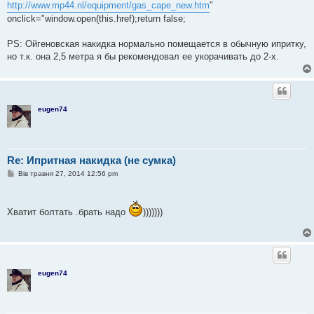
http://www.mp44.nl/equipment/gas_cape_new.htm
"
onclick="window.open(this.href);return false;
PS: Ойгеновская накидка нормально помещается в обычную ипритку,
но т.к. она 2,5 метра я бы рекомендовал ее укорачивать до 2-х.
eugen74
Re: Ипритная накидка (не сумка)
П
Вів травня 27, 2014 12:56 pm
о
в
і
д
Хватит болтать .брать надо
)))))))
о
м
л
е
н
н
я
eugen74