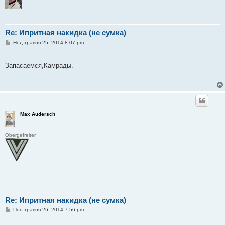
Re: Ипритная накидка (не сумка)
П
Нед травня 25, 2014 8:07 pm
о
в
і
Запасаемся,Камрады.
д
о
м
л
е
н
н
я
Max Audersch
Obergefreiter
Re: Ипритная накидка (не сумка)
П
Пон травня 26, 2014 7:56 pm
о
в