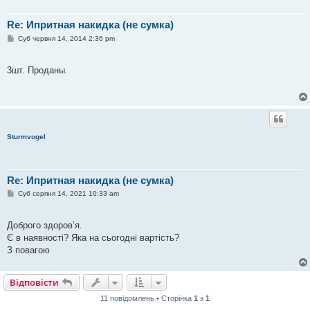
Re: Ипритная накидка (не сумка)
П
Суб червня 14, 2014 2:36 pm
о
в
і
3шт. Проданы.
д
о
м
л
е
н
н
я
Sturmvogel
Re: Ипритная накидка (не сумка)
П
Суб серпня 14, 2021 10:33 am
о
в
і
Доброго здоров’я.
д
о
Є в наявності? Яка на сьогодні вартість?
м
З повагою
л
е
н
н
Відповісти
я
11 повідомлень • Сторінка
1
з
1