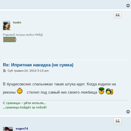
м
л
е
н
н
я
kadet
Рядовой погран.войск НКВД
Re: Ипритная накидка (не сумка)
П
Суб травня 24, 2014 5:13 pm
о
в
і
В бундесовских спальниках такая штука идет. Когда ездили на
д
о
м
реконы
стелил под самый низ своего лежбища
л
е
н
С границы – уйти нельзя...
н
...граница пойдёт за тобой!
я
eugen74