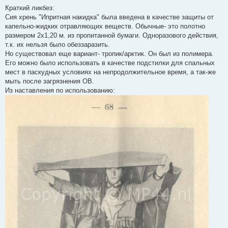
і
Краткий ликбез:
д
о
Сия хрень "Ипритная накидка" была введена в качестве защиты от
м
капельно-жидких отравляющих веществ. Обычные- это полотно
л
е
размером 2х1,20 м. из пропитанной бумаги. Одноразового действия,
н
т.к. их нельзя было обеззаразить.
н
я
Но существовал еще вариант- тропик/арктик. Он был из полимера.
Его можно было использовать в качестве подстилки для спальных
мест в паскудных условиях на непродолжительное время, а так-же
мыть после загрязнения ОВ.
Из наставления по использованию: