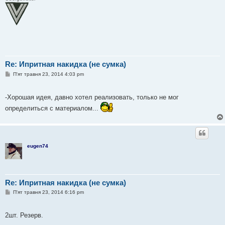
Re: Ипритная накидка (не сумка)
П
П'ят травня 23, 2014 4:03 pm
о
в
і
-Хорошая идея, давно хотел реализовать, только не мог
д
о
определиться с материалом...
м
л
е
н
н
я
eugen74
Re: Ипритная накидка (не сумка)
П
П'ят травня 23, 2014 6:16 pm
о
в
і
2шт. Резерв.
д
о