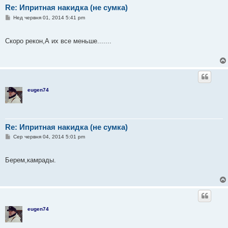
Re: Ипритная накидка (не сумка)
П
Нед червня 01, 2014 5:41 pm
о
в
і
Скоро рекон,А их все меньше.......
д
о
м
л
е
н
н
я
eugen74
Re: Ипритная накидка (не сумка)
П
Сер червня 04, 2014 5:01 pm
о
в
і
Берем,камрады.
д
о
м
л
е
н
н
я
eugen74