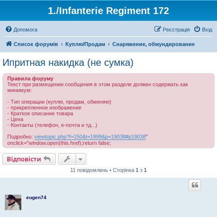
1./Infanterie Regiment 172
Допомога
Реєстрація
Вхід
Список форумів
Куплю/Продам
Снаряжение, обмундирование
Ипритная накидка (не сумка)
Правила форуму
Текст при размещении сообщения в этом разделе должен содержать как
минимум:
- Тип операции (куплю, продам, обменяю)
- прикрепленное изображение
- Краткое описание товара
- Цена
- Контакты (телефон, е-почта и тд...)
Подробно:
viewtopic.php?f=150&t=1999&p=19038#p19038
"
onclick="window.open(this.href);return false;
Відповісти
11 повідомлень • Сторінка
1
з
1
eugen74