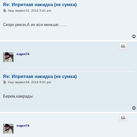
Re: Ипритная накидка (не сумка)
П
Нед червня 01, 2014 5:41 pm
о
в
і
Скоро рекон,А их все меньше.......
д
о
м
л
е
н
н
я
eugen74
Re: Ипритная накидка (не сумка)
П
Сер червня 04, 2014 5:01 pm
о
в
і
Берем,камрады.
д
о
м
л
е
н
н
я
eugen74