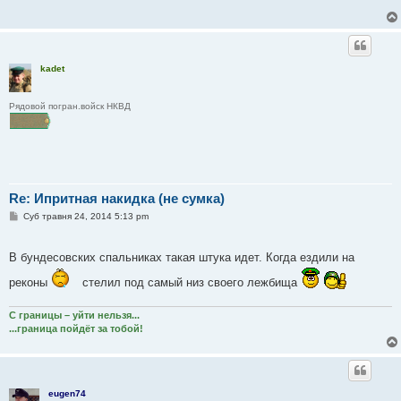
м
л
е
н
н
я
kadet
Рядовой погран.войск НКВД
Re: Ипритная накидка (не сумка)
П
Суб травня 24, 2014 5:13 pm
о
в
і
В бундесовских спальниках такая штука идет. Когда ездили на
д
о
м
реконы
стелил под самый низ своего лежбища
л
е
н
С границы – уйти нельзя...
н
...граница пойдёт за тобой!
я
eugen74