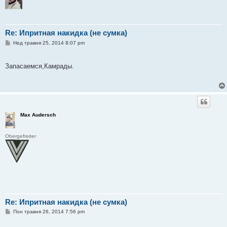
Re: Ипритная накидка (не сумка)
П
Нед травня 25, 2014 8:07 pm
о
в
і
Запасаемся,Камрады.
д
о
м
л
е
н
н
я
Max Audersch
Obergefreiter
Re: Ипритная накидка (не сумка)
П
Пон травня 26, 2014 7:56 pm
о
в