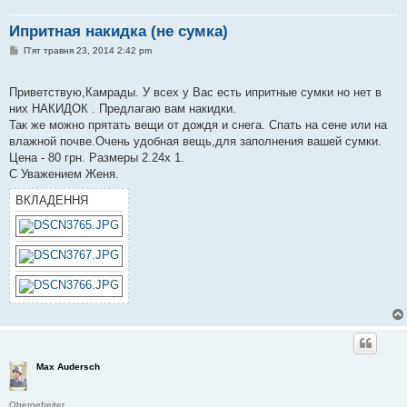
Ипритная накидка (не сумка)
П
П'ят травня 23, 2014 2:42 pm
о
в
і
Приветствую,Камрады. У всех у Вас есть ипритные сумки но нет в
д
о
них НАКИДОК . Предлагаю вам накидки.
м
Так же можно прятать вещи от дождя и снега. Спать на сене или на
л
е
влажной почве.Очень удобная вещь,для заполнения вашей сумки.
н
Цена - 80 грн. Размеры 2.24х 1.
н
я
С Уважением Женя.
ВКЛАДЕННЯ
Max Audersch
Obergefreiter