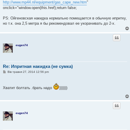
http://www.mp44.nl/equipment/gas_cape_new.htm
"
onclick="window.open(this.href);return false;
PS: Ойгеновская накидка нормально помещается в обычную ипритку,
но т.к. она 2,5 метра я бы рекомендовал ее укорачивать до 2-х.
eugen74
Re: Ипритная накидка (не сумка)
П
Вів травня 27, 2014 12:56 pm
о
в
і
д
Хватит болтать .брать надо
)))))))
о
м
л
е
н
н
я
eugen74