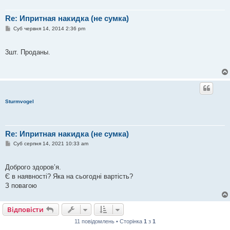
Re: Ипритная накидка (не сумка)
П
Суб червня 14, 2014 2:36 pm
о
в
і
3шт. Проданы.
д
о
м
л
е
н
н
я
Sturmvogel
Re: Ипритная накидка (не сумка)
П
Суб серпня 14, 2021 10:33 am
о
в
і
Доброго здоров’я.
д
о
Є в наявності? Яка на сьогодні вартість?
м
З повагою
л
е
н
н
Відповісти
я
11 повідомлень • Сторінка
1
з
1