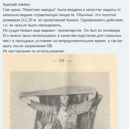
і
Краткий ликбез:
д
о
Сия хрень "Ипритная накидка" была введена в качестве защиты от
м
капельно-жидких отравляющих веществ. Обычные- это полотно
л
е
размером 2х1,20 м. из пропитанной бумаги. Одноразового действия,
н
т.к. их нельзя было обеззаразить.
н
я
Но существовал еще вариант- тропик/арктик. Он был из полимера.
Его можно было использовать в качестве подстилки для спальных
мест в паскудных условиях на непродолжительное время, а так-же
мыть после загрязнения ОВ.
Из наставления по использованию: