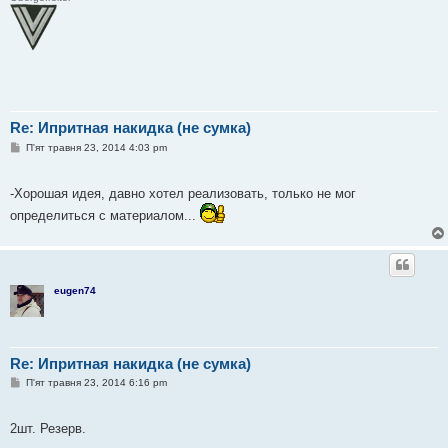
Re: Ипритная накидка (не сумка)
П
П'ят травня 23, 2014 4:03 pm
о
в
і
-Хорошая идея, давно хотел реализовать, только не мог
д
о
определиться с материалом...
м
л
е
н
н
я
eugen74
Re: Ипритная накидка (не сумка)
П
П'ят травня 23, 2014 6:16 pm
о
в
і
2шт. Резерв.
д
о