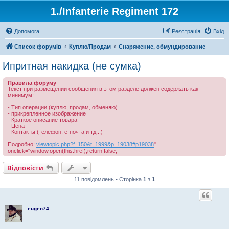
1./Infanterie Regiment 172
Допомога
Реєстрація
Вхід
Список форумів
Куплю/Продам
Снаряжение, обмундирование
Ипритная накидка (не сумка)
Правила форуму
Текст при размещении сообщения в этом разделе должен содержать как
минимум:
- Тип операции (куплю, продам, обменяю)
- прикрепленное изображение
- Краткое описание товара
- Цена
- Контакты (телефон, е-почта и тд...)
Подробно:
viewtopic.php?f=150&t=1999&p=19038#p19038
"
onclick="window.open(this.href);return false;
Відповісти
11 повідомлень • Сторінка
1
з
1
eugen74