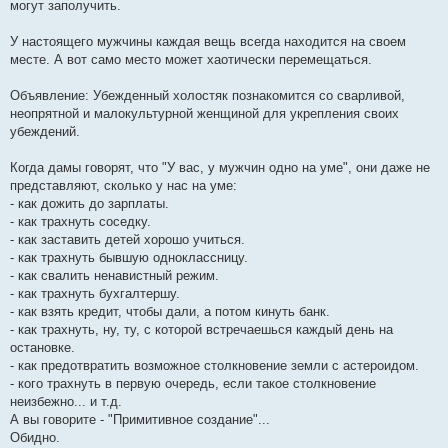
могут заполучить.
У настоящего мужчины каждая вещь всегда находится на своем
месте. А вот само место может хаотически перемещаться.
Объявление: Убежденный холостяк познакомится со сварливой,
неопрятной и малокультурной женщиной для укрепления своих
убеждений.
Когда дамы говорят, что "У вас, у мужчин одно на уме", они даже не
представляют, сколько у нас на уме:
- как дожить до зарплаты.
- как трахнуть соседку.
- как заставить детей хорошо учиться.
- как трахнуть бывшую одноклассницу.
- как свалить ненавистный режим.
- как трахнуть бухгалтершу.
- как взять кредит, чтобы дали, а потом кинуть банк.
- как трахнуть, ну, ту, с которой встречаешься каждый день на
остановке.
- как предотвратить возможное столкновение земли с астероидом.
- кого трахнуть в первую очередь, если такое столкновение
неизбежно... и т.д.
А вы говорите - "Примитивное создание"...
Обидно.