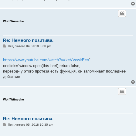
Wolf Wünsche
Re: Немного позитива.
П
Нед лютого 04, 2018 3:30 pm
о
в
і
https://www.youtube.com/watch?v=keVVewitEeo
"
д
о
onclick="window.open(this.href);return false;
м
перевод- у этого протеза есть функция, он запоминает последнее
л
е
действие
н
н
я
Wolf Wünsche
Re: Немного позитива.
П
Пон лютого 05, 2018 10:35 am
о
в
і