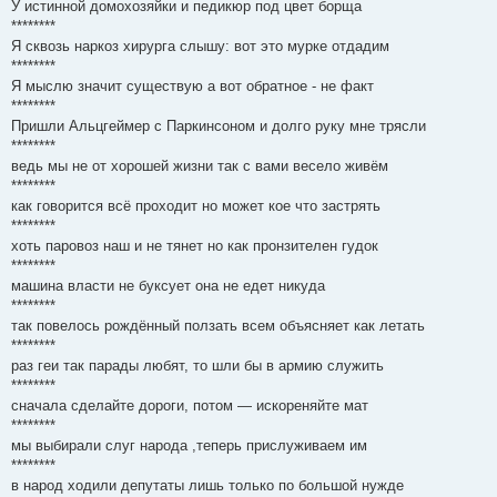
У истинной домохозяйки и педикюр под цвет борща
********
Я сквозь наркоз хирурга слышу: вот это мурке отдадим
********
Я мыслю значит существую а вот обратное - не факт
********
Пришли Альцгеймер с Паркинсоном и долго руку мне трясли
********
ведь мы не от хорошей жизни так с вами весело живём
********
как говорится всё проходит но может кое что застрять
********
хоть паровоз наш и не тянет но как пронзителен гудок
********
машина власти не буксует она не едет никуда
********
так повелось рождённый ползать всем объясняет как летать
********
раз геи так парады любят, то шли бы в армию служить
********
сначала сделайте дороги, потом — искореняйте мат
********
мы выбирали слуг народа ,теперь прислуживаем им
********
в народ ходили депутаты лишь только по большой нужде