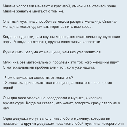
і
Многие холостяки мечтают о кpасивой, умной и заботливой жене.
д
о
Многие женатые мечтают о том же.
м
л
е
Опытный мужчина способен взглядом раздеть женщину. Опытная
н
женщина может одним взглядом выпить всю кровь.
н
я
Когда вы одиноки, вам кругом мерещатся счастливые супружеские
пары. А когда вы женаты, кругом счастливые холостяки.
Лучше быть без ума от женщины, чем без ума жениться.
Мужчина без материальных проблем - это тот, кого женщины ищут.
С материальными проблемами - тот, кого уже нашли.
- Чем отличается холостяк от женатого?
- Холостяка привлекают все женщины, а женатого - все, кроме
одной.
Они два часа увлеченно беседовали о музыке, живописи,
архитектуре. Когда он сказал, что женат, говорить сразу стало не о
чем.
Одни девушки могут заполучить любого мужчину, который им
нравится, а другим девушкам нравится любой мужчина, которого они