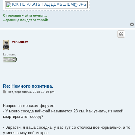
н
я
С границы – уйти нельзя...
...граница пойдёт за тобой!
von Lutzov
Leutnant
Re: Немного позитива.
П
Нед березня 04, 2018 10:16 pm
о
в
і
Вопрос на женском форуме:
д
о
- У моего соседа вай-фай называется 23 см. Как узнать, из какой
м
квартиры этот сосед?
л
е
н
- Здрасти, я ваша соседка, у вас тут со стояком всё нормально, а то
н
я
у меня внизу всё мокрое.