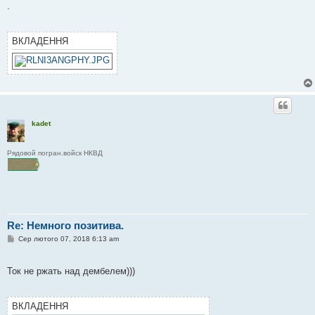
.
д
о
м
л
ВКЛАДЕННЯ
е
н
н
я
kadet
Рядовой погран.войск НКВД
Re: Немного позитива.
П
Сер лютого 07, 2018 6:13 am
о
в
і
Ток не ржать над дембелем)))
д
о
м
л
ВКЛАДЕННЯ
е
н