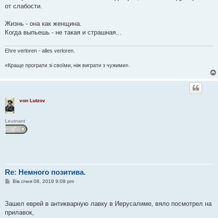
от слабости.
Жизнь - она как женщина.
Когда выпьешь - не такая и страшная...
Ehre verloren - alles verloren.
«Краще програти зі своїми, ніж виграти з чужими».
von Lutzov
Leutnant
Re: Немного позитива.
П
Вів січня 08, 2019 9:08 pm
о
в
і
Зашел еврей в антикварную лавку в Иерусалиме, вяло посмотрел на
д
о
прилавок,
м