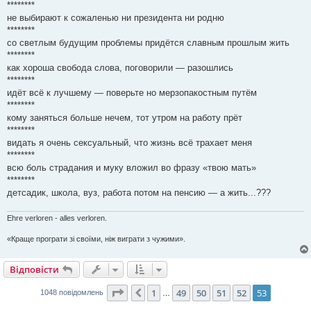
********
не выбирают к сожаленью ни президента ни родню
********
со светлым будущим проблемы придётся славным прошлым жить
********
как хороша свобода слова, поговорили — разошлись
********
идёт всё к лучшему — поверьте но мерзопакостным путём
********
кому заняться больше нечем, тот утром на работу прёт
********
видать я очень сексуальный, что жизнь всё трахает меня
********
всю боль страдания и муку вложил во фразу «твою мать»
********
детсадик, школа, вуз, работа потом на пенсию — а жить...???
Ehre verloren - alles verloren.
«Краще програти зі своїми, ніж виграти з чужими».
Відповісти
Сторінка
53
з
53
1
49
50
51
52
53
Поперед.
1048 повідомлень
…