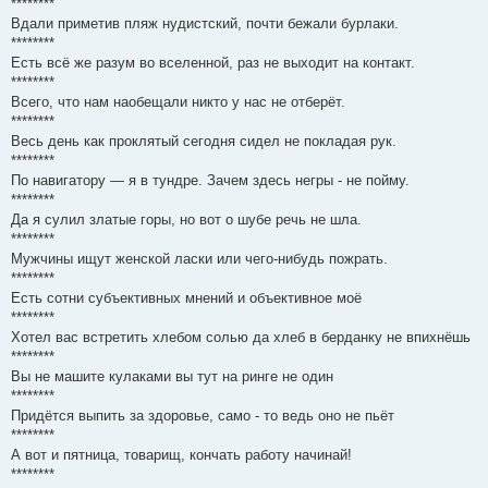
********
Вдали приметив пляж нудистский, почти бежали бурлаки.
********
Есть всё же разум во вселенной, раз не выходит на контакт.
********
Всего, что нам наобещали никто у нас не отберёт.
********
Весь день как проклятый сегодня сидел не покладая рук.
********
По навигатору — я в тундре. Зачем здесь негры - не пойму.
********
Да я сулил златые горы, но вот о шубе речь не шла.
********
Мужчины ищут женской ласки или чего-нибудь пожрать.
********
Есть сотни субъективных мнений и объективное моё
********
Хотел вас встретить хлебом солью да хлеб в берданку не впихнёшь
********
Вы не машите кулаками вы тут на ринге не один
********
Придётся выпить за здоровье, само - то ведь оно не пьёт
********
А вот и пятница, товарищ, кончать работу начинай!
********