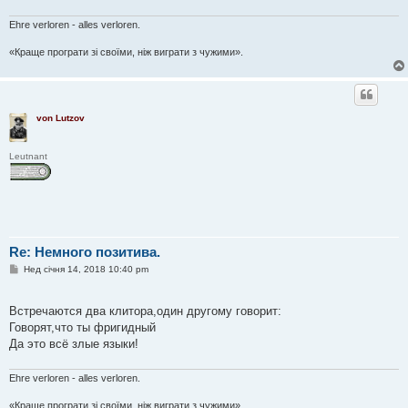
Ehre verloren - alles verloren.
«Краще програти зі своїми, ніж виграти з чужими».
von Lutzov
Leutnant
Re: Немного позитива.
П
Нед січня 14, 2018 10:40 pm
о
в
і
Встречаются два клитора,один другому говорит:
д
о
Говорят,что ты фригидный
м
Да это всё злые языки!
л
е
н
Ehre verloren - alles verloren.
н
я
«Краще програти зі своїми, ніж виграти з чужими».