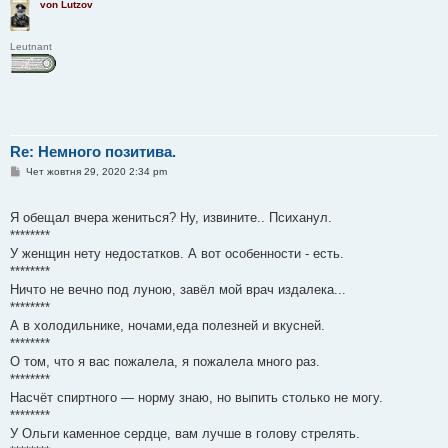
von Lutzov
Leutnant
Re: Немного позитива.
П
Чет жовтня 29, 2020 2:34 pm
о
в
і
Я обещал вчера жениться? Ну, извините.. Психанул.
д
о
********
м
У женщин нету недостатков. А вот особенности - есть.
л
е
********
н
Ничто не вечно под луною, завёл мой врач издалека...
н
я
********
А в холодильнике, ночами,еда полезней и вкусней.
********
О том, что я вас пожалела, я пожалела много раз.
********
Насчёт спиртного — норму знаю, но выпить столько не могу.
********
У Ольги каменное сердце, вам лучше в голову стрелять.