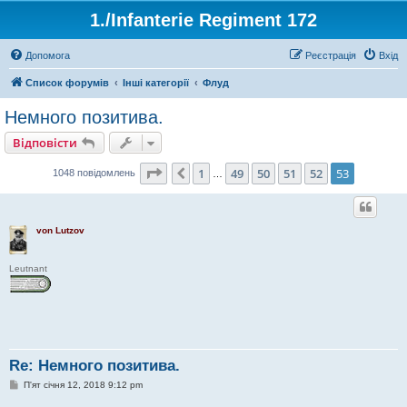
1./Infanterie Regiment 172
Допомога
Реєстрація
Вхід
Список форумів
Інші категорії
Флуд
Немного позитива.
Відповісти
Сторінка
53
з
53
1
49
50
51
52
53
Поперед.
1048 повідомлень
…
von Lutzov
Leutnant
Re: Немного позитива.
П
П'ят січня 12, 2018 9:12 pm
о
в