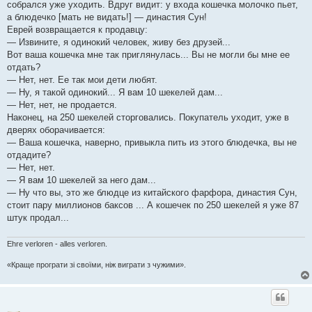
собрался уже уходить. Вдруг видит: у входа кошечка молочко пьет,
л
е
а блюдечко [мать не видать!] — династия Сун!
н
Еврей возвращается к продавцу:
н
я
— Извините, я одинокий человек, живу без друзей...
Вот ваша кошечка мне так приглянулась... Вы не могли бы мне ее
отдать?
— Нет, нет. Ее так мои дети любят.
— Ну, я такой одинокий... Я вам 10 шекелей дам...
— Нет, нет, не продается.
Наконец, на 250 шекелей сторговались. Покупатель уходит, уже в
дверях оборачивается:
— Ваша кошечка, наверно, привыкла пить из этого блюдечка, вы не
отдадите?
— Нет, нет.
— Я вам 10 шекелей за него дам...
— Ну что вы, это же блюдце из китайского фарфора, династия Сун,
стоит пару миллионов баксов ... А кошечек по 250 шекелей я уже 87
штук продал...
Ehre verloren - alles verloren.
«Краще програти зі своїми, ніж виграти з чужими».