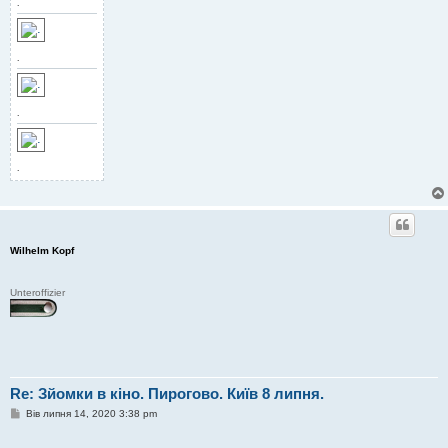
.
.
.
.
Wilhelm Kopf
Unteroffizier
Re: Зйомки в кіно. Пирогово. Київ 8 липня.
П
Вів липня 14, 2020 3:38 pm
о
в