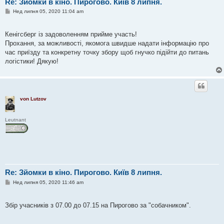
Re: Зйомки в кіно. Пирогово. Київ 8 липня.
П
Нед липня 05, 2020 11:04 am
о
в
і
Кенігсберг із задоволенням прийме участь!
д
о
Прохання, за можливості, якомога швидше надати інформацію про
м
час приїзду та конкретну точку збору щоб гнучко підійти до питань
л
е
логістики! Дякую!
н
н
я
von Lutzov
Leutnant
Re: Зйомки в кіно. Пирогово. Київ 8 липня.
П
Нед липня 05, 2020 11:46 am
о
в
і
Збір учасників з 07.00 до 07.15 на Пирогово за "собачником".
д
о
м
л