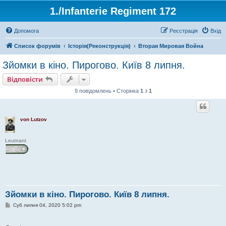
1./Infanterie Regiment 172
Допомога
Реєстрація
Вхід
Список форумів
Історiя(Реконструкція)
Вторая Мировая Война
Зйомки в кіно. Пирогово. Київ 8 липня.
Відповісти
9 повідомлень • Сторінка
1
з
1
von Lutzov
Leutnant
Зйомки в кіно. Пирогово. Київ 8 липня.
П
Суб липня 04, 2020 5:02 pm
о
в
і