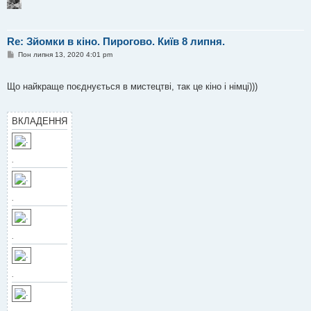
Re: Зйомки в кіно. Пирогово. Київ 8 липня.
П
Пон липня 13, 2020 4:01 pm
о
в
і
Що найкраще поєднується в мистецтві, так це кіно і німці)))
д
о
м
л
ВКЛАДЕННЯ
е
н
н
я
.
.
.
.