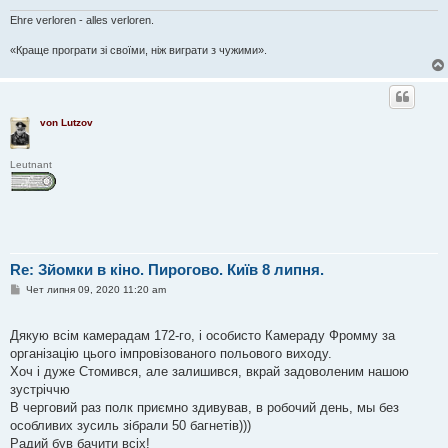
е
Ehre verloren - alles verloren.
н
н
я
«Краще програти зі своїми, ніж виграти з чужими».
von Lutzov
Leutnant
Re: Зйомки в кіно. Пирогово. Київ 8 липня.
П
Чет липня 09, 2020 11:20 am
о
в
і
Дякую всім камерадам 172-го, і особисто Камераду Фромму за
д
о
організацію цього імпровізованого польового виходу.
м
Хоч і дуже Стомився, але залишився, вкрай задоволеним нашою
л
е
зустріччю
н
В черговий раз полк приємно здивував, в робочий день, мы без
н
я
особливих зусиль зібрали 50 багнетів)))
Радий був бачити всіх!