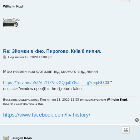
я
Wilhelm Kopf
Unteroffizier
Re: Зйомки в кіно. Пирогово. Київ 8 липня.
П
Нед липня 12, 2020 11:09 pm
о
в
і
Маю невеличкий фотозвіт від сьомого відділення
д
о
м
https://1drv.ms/u/s!AttZl1ZVevXQga0Y8as ... g?e=pBLC0b
"
л
е
onclick="window.open(this.href);return false;
н
н
я
Востаннє редагувалось Пон липня 13, 2020 12:55 pm користувачем
Wilhelm Kopf
,
всього редагувалось 1 раз.
https://www.facebook.com/liv.history/
Jurgen Koos