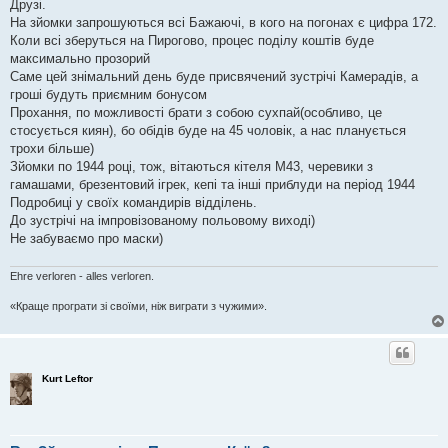
Друзі.
д
о
На зйомки запрошуються всі Бажаючі, в кого на погонах є цифра 172.
м
Коли всі зберуться на Пирогово, процес поділу коштів буде
л
е
максимально прозорий
н
Саме цей знімальний день буде присвячений зустрічі Камерадів, а
н
я
гроші будуть приємним бонусом
Прохання, по можливості брати з собою сухпай(особливо, це
стосується киян), бо обідів буде на 45 чоловік, а нас планується
трохи більше)
Зйомки по 1944 році, тож, вітаються кітеля М43, черевики з
гамашами, брезентовий ігрек, кепі та інші приблуди на період 1944
Подробиці у своїх командирів відділень.
До зустрічі на імпровізованому польовому виході)
Не забуваємо про маски)
Ehre verloren - alles verloren.
«Краще програти зі своїми, ніж виграти з чужими».
Kurt Leftor