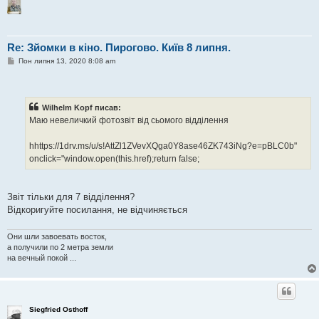
Re: Зйомки в кіно. Пирогово. Київ 8 липня.
П
Пон липня 13, 2020 8:08 am
о
в
і
д
о
Wilhelm Kopf писав:
м
Маю невеличкий фотозвіт від сьомого відділення
л
е
н
hhttps://1drv.ms/u/s!AttZl1ZVevXQga0Y8ase46ZK743iNg?e=pBLC0b"
н
я
onclick="window.open(this.href);return false;
Звіт тільки для 7 відділення?
Відкоригуйте посилання, не відчиняється
Они шли завоевать восток,
а получили по 2 метра земли
на вечный покой ...
Siegfried Osthoff