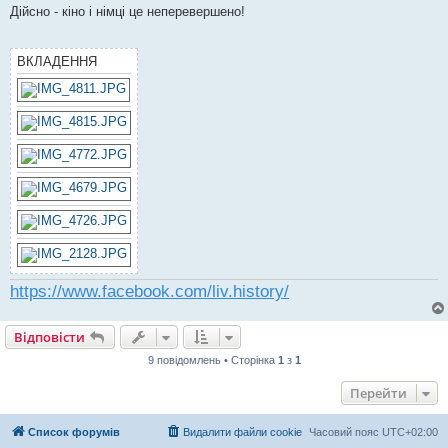
і
Дійсно - кіно і німці це неперевершено!
д
о
м
л
ВКЛАДЕННЯ
е
н
н
я
https://www.facebook.com/liv.history/
Відповісти
9 повідомлень • Сторінка
1
з
1
Перейти
Список форумів
Видалити файли cookie
Часовий пояс
UTC+02:00