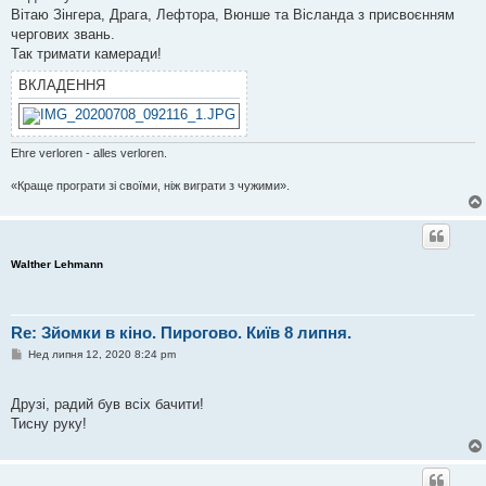
Вітаю Зінгера, Драга, Лефтора, Вюнше та Вісланда з присвоєнням
чергових звань.
Так тримати камеради!
ВКЛАДЕННЯ
Ehre verloren - alles verloren.
«Краще програти зі своїми, ніж виграти з чужими».
Walther Lehmann
Re: Зйомки в кіно. Пирогово. Київ 8 липня.
П
Нед липня 12, 2020 8:24 pm
о
в
і
Друзі, радий був всіх бачити!
д
о
Тисну руку!
м
л
е
н
н