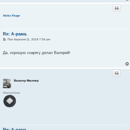
е
н
н
я
Aleks Kluge
Re: А-рама.
П
Пон березня 11, 2019 7:54 pm
о
в
і
Да, хорошую снарягу делал Валерий!
д
о
м
л
е
н
н
я
Вальтер Мюллер
Oberschütze
Re: А-рама.