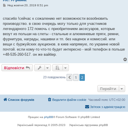
П
Нед жовтня 20, 2019 8:51 pm
о
в
і
спасибо !сейчас к сожалению нет возможности возобновить
д
о
производство. в свою очередь могу только для участников
м
легендарного 172 помочь с приобритением аксесуаров, которые
л
е
везут из польши на слеты - стальные и алюминевые пряги, ремни,
н
фурнитура, награды, нашивки и тп. без наценок и комиссий. или
н
я
вещи с буржуйских аукционов. в киев напрямую, по украине новой
почтой. если кому-то что-то будет интересно - мой телефон в польше
+48-535-260-517. он же вайбер.
Відповісти
1
2
Поперед.
23 повідомлень
Перейти
Список форумів
Видалити файли cookie
Часовий пояс
UTC+02:00
Зв'язок з адміністрацією
Працює на
phpBB
® Forum Software © phpBB Limited
Український переклад © 2005-2023
Українська підтримка phpBB