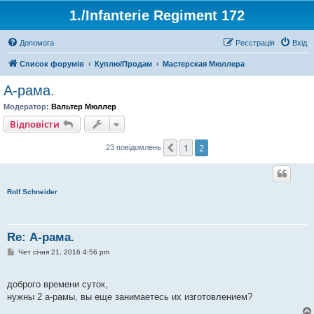
1./Infanterie Regiment 172
Допомога
Реєстрація
Вхід
Список форумів
Куплю/Продам
Мастерская Мюллера
А-рама.
Модератор:
Вальтер Мюллер
Відповісти
1
2
Поперед.
23 повідомлень
Rolf Schneider
Re: А-рама.
П
Чет січня 21, 2016 4:56 pm
о
в
і
доброго времени суток,
д
о
нужны 2 а-рамы, вы еще занимаетесь их изготовлением?
м
л