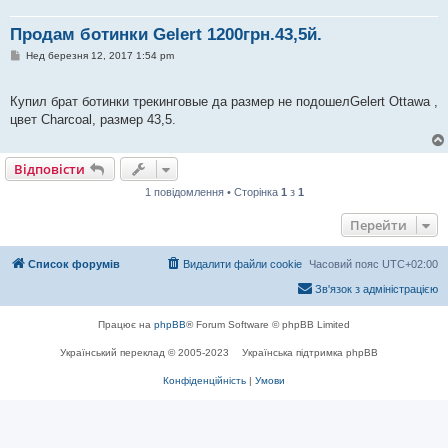
Продам ботинки Gelert 1200грн.43,5й.
П
Нед березня 12, 2017 1:54 pm
о
в
і
Купил брат ботинки трекинговые да размер не подошелGelert Ottawa ,
д
о
цвет Charcoal, размер 43,5.
м
л
е
н
Відповісти
н
я
1 повідомлення • Сторінка
1
з
1
Перейти
Список форумів
Видалити файли cookie
Часовий пояс
UTC+02:00
Зв'язок з адміністрацією
Працює на
phpBB
® Forum Software © phpBB Limited
Український переклад © 2005-2023
Українська підтримка phpBB
Конфіденційність
|
Умови