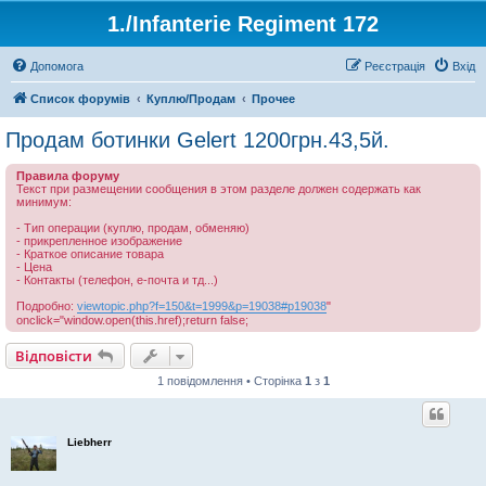
1./Infanterie Regiment 172
Допомога
Реєстрація
Вхід
Список форумів
Куплю/Продам
Прочее
Продам ботинки Gelert 1200грн.43,5й.
Правила форуму
Текст при размещении сообщения в этом разделе должен содержать как
минимум:
- Тип операции (куплю, продам, обменяю)
- прикрепленное изображение
- Краткое описание товара
- Цена
- Контакты (телефон, е-почта и тд...)
Подробно:
viewtopic.php?f=150&t=1999&p=19038#p19038
"
onclick="window.open(this.href);return false;
Відповісти
1 повідомлення • Сторінка
1
з
1
Liebherr