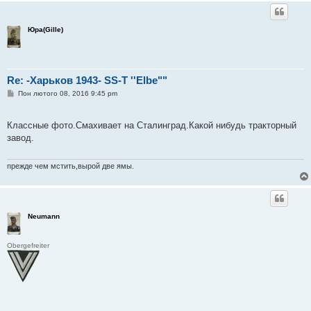
Юра(Gille)
Re: -Харьков 1943- SS-T ''Elbe""
П
Пон лютого 08, 2016 9:45 pm
о
в
і
Классные фото.Смахивает на Сталинград.Какой нибудь тракторный
д
о
завод.
м
л
е
прежде чем мстить,вырой две ямы.
н
н
я
Neumann
Obergefreiter