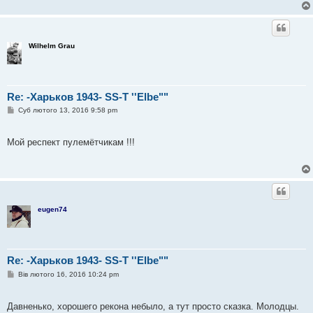
Wilhelm Grau
Re: -Харьков 1943- SS-T ''Elbe""
П
Суб лютого 13, 2016 9:58 pm
о
в
і
Мой респект пулемётчикам !!!
д
о
м
л
е
н
н
я
eugen74
Re: -Харьков 1943- SS-T ''Elbe""
П
Вів лютого 16, 2016 10:24 pm
о
в
і
Давненько, хорошего рекона небыло, а тут просто сказка. Молодцы.
д