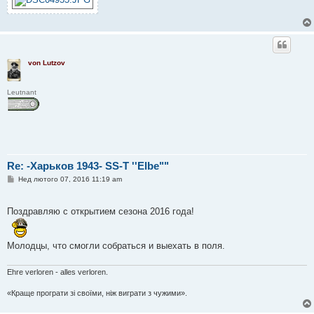
von Lutzov
Leutnant
Re: -Харьков 1943- SS-T ''Elbe""
П
Нед лютого 07, 2016 11:19 am
о
в
і
Поздравляю с открытием сезона 2016 года!
д
о
м
л
Молодцы, что смогли собраться и выехать в поля.
е
н
н
я
Ehre verloren - alles verloren.
«Краще програти зі своїми, ніж виграти з чужими».