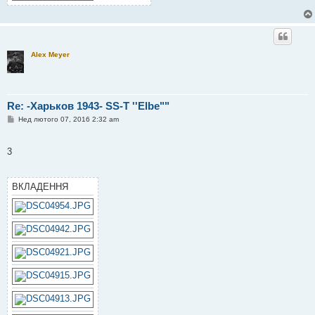
Alex Meyer
Re: -Харьков 1943- SS-T ''Elbe""
П
Нед лютого 07, 2016 2:32 am
о
в
і
3
д
о
м
л
ВКЛАДЕННЯ
е
н
н
я