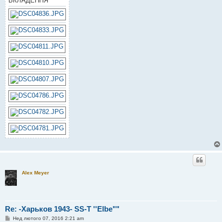
ВКЛАДЕННЯ
н
н
я
Alex Meyer
Re: -Харьков 1943- SS-T ''Elbe""
П
Нед лютого 07, 2016 2:21 am