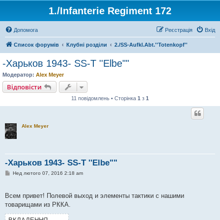
1./Infanterie Regiment 172
Допомога
Реєстрація
Вхід
Список форумів
Клубні розділи
2./SS-Aufkl.Abt.''Totenkopf''
-Харьков 1943- SS-T ''Elbe""
Модератор:
Alex Meyer
Відповісти
11 повідомлень • Сторінка
1
з
1
Alex Meyer
-Харьков 1943- SS-T ''Elbe""
П
Нед лютого 07, 2016 2:18 am
о
в
і
Всем привет! Полевой выход и элементы тактики с нашими
д
о
товарищами из РККА.
м
л
е