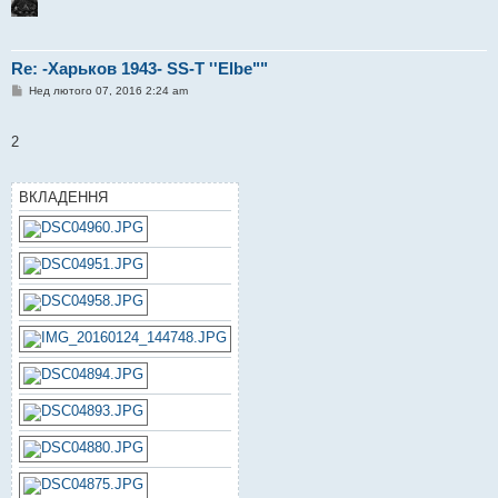
Re: -Харьков 1943- SS-T ''Elbe""
П
Нед лютого 07, 2016 2:24 am
о
в
і
2
д
о
м
л
ВКЛАДЕННЯ
е
н
н
я