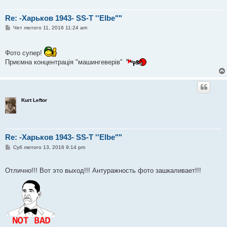
Re: -Харьков 1943- SS-T ''Elbe""
П
Чет лютого 11, 2016 11:24 am
о
в
і
д
Фото супер!
о
Приємна концентрація "машингеверів"
м
л
е
н
н
я
Kurt Leftor
Re: -Харьков 1943- SS-T ''Elbe""
П
Суб лютого 13, 2016 9:14 pm
о
в
і
Отлично!!! Вот это выход!!! Антуражность фото зашкаливает!!!
д
о
м
л
е
н
н
я