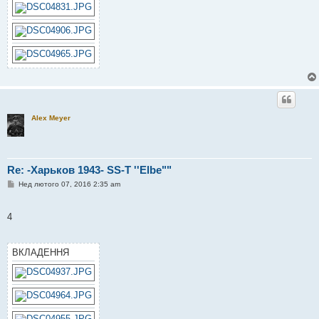
Alex Meyer
Re: -Харьков 1943- SS-T ''Elbe""
П
Нед лютого 07, 2016 2:35 am
о
в
і
4
д
о
м
л
ВКЛАДЕННЯ
е
н
н
я