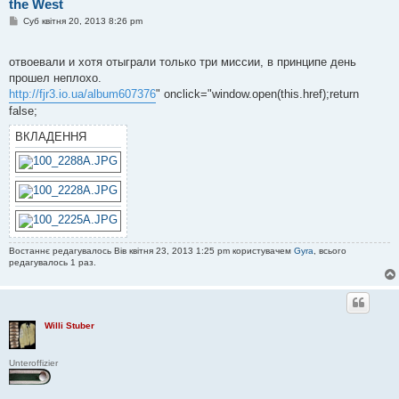
the West
П
Суб квітня 20, 2013 8:26 pm
о
в
і
отвоевали и хотя отыграли только три миссии, в принципе день
д
о
прошел неплохо.
м
http://fjr3.io.ua/album607376
" onclick="window.open(this.href);return
л
е
false;
н
н
ВКЛАДЕННЯ
я
Востаннє редагувалось Вів квітня 23, 2013 1:25 pm користувачем
Gyra
, всього
редагувалось 1 раз.
Willi Stuber
Unteroffizier