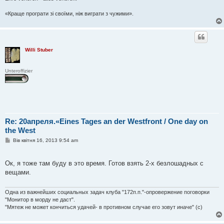
«Краще програти зі своїми, ніж виграти з чужими».
Willi Stuber
Unteroffizier
Re: 20апреля.«Eines Tages an der Westfront / One day on
the West
П
Вів квітня 16, 2013 9:54 am
о
в
і
Ок, я тоже там буду в это время. Готов взять 2-х безлошадных с
д
о
вещами.
м
л
е
Одна из важнейших социальных задач клуба "172п.п."-опровержение поговорки
н
"Монитор в морду не даст".
н
я
"Мятеж не может кончиться удачей- в противном случае его зовут иначе" (с)