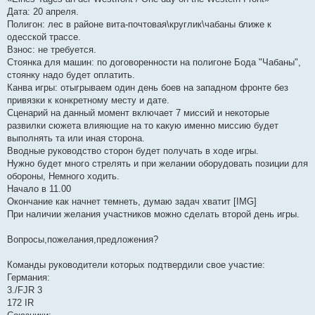
о
Дата: 20 апреля.
м
Полигон: лес в районе вита-почтовая\круглик\чабаны ближе к
л
е
одесской трассе.
н
Взнос: не требуется.
н
я
Стоянка для машин: по договоренности на полигоне Бода "Чабаны",
стоянку надо будет оплатить.
Канва игры: отыгрываем один день боев на западном фронте без
привязки к конкретному месту и дате.
Сценарий на данный момент включает 7 миссий и некоторые
развилки сюжета влияющие на то какую именно миссию будет
выполнять та или иная сторона.
Вводные руководство сторон будет получать в ходе игры.
Нужно будет много стрелять и при желании оборудовать позиции для
обороны, Немного ходить.
Начало в 11.00
Окончание как начнет темнеть, думаю задач хватит [IMG]
При наличии желания участников можно сделать второй день игры.
Вопросы,пожелания,предложения?
Команды руководители которых подтвердили свое участие:
Германия:
3./FJR 3
172 IR