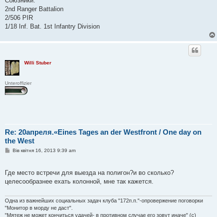
Союзники:
2nd Ranger Battalion
2/506 PIR
1/18 Inf. Bat. 1st Infantry Division
Willi Stuber
Unteroffizier
Re: 20апреля.«Eines Tages an der Westfront / One day on
the West
П
Вів квітня 16, 2013 9:39 am
о
в
і
Где место встречи для выезда на полигон?и во сколько?
д
о
целесообразнее ехать колонной, мне так кажется.
м
л
е
Одна из важнейших социальных задач клуба "172п.п."-опровержение поговорки
н
"Монитор в морду не даст".
н
я
"Мятеж не может кончиться удачей- в противном случае его зовут иначе" (с)