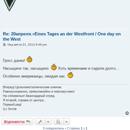
Re: 20апреля.«Eines Tages an der Westfront / One day on
the West
П
Нед квітня 21, 2013 8:49 pm
о
в
і
д
Гросс данке!
о
м
Насыщено так, насыщено.
Хоть временами и сидели долго...
л
е
Особенно американцы, ожидая нас.
н
н
я
Вперед! Цельнометаллическим клином.
Равноускоренно, прямолинейно и невозмутимо!
На сближенье! Авангардный отряд.
Я второй, справа от центра...
Первый ряд!
(с) Зотов
Відповісти
8 повідомлень • Сторінка
1
з
1