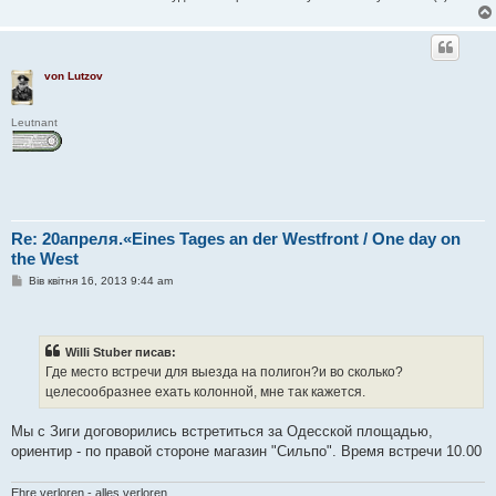
von Lutzov
Leutnant
Re: 20апреля.«Eines Tages an der Westfront / One day on
the West
П
Вів квітня 16, 2013 9:44 am
о
в
і
д
о
Willi Stuber писав:
м
Где место встречи для выезда на полигон?и во сколько?
л
е
целесообразнее ехать колонной, мне так кажется.
н
н
я
Мы с Зиги договорились встретиться за Одесской площадью,
ориентир - по правой стороне магазин "Сильпо". Время встречи 10.00
Ehre verloren - alles verloren.