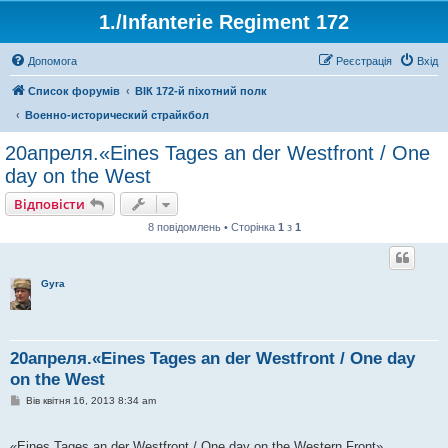
1./Infanterie Regiment 172
Допомога
Реєстрація
Вхід
Список форумів
ВІК 172-й піхотний полк
Военно-исторический страйкбол
20апреля.«Eines Tages an der Westfront / One
day on the West
Відповісти
8 повідомлень • Сторінка
1
з
1
Gyra
20апреля.«Eines Tages an der Westfront / One day
on the West
П
Вів квітня 16, 2013 8:34 am
о
в
і
«Eines Tages an der Westfront / One day on the Western Front»
д