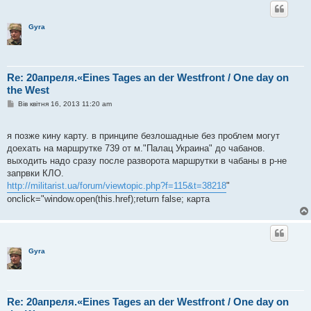
Gyra
Re: 20апреля.«Eines Tages an der Westfront / One day on
the West
П
Вів квітня 16, 2013 11:20 am
о
в
і
я позже кину карту. в принципе безлошадные без проблем могут
д
о
доехать на маршрутке 739 от м."Палац Украина" до чабанов.
м
выходить надо сразу после разворота маршрутки в чабаны в р-не
л
е
запрвки КЛО.
н
http://militarist.ua/forum/viewtopic.php?f=115&t=38218
"
н
я
onclick="window.open(this.href);return false; карта
Gyra
Re: 20апреля.«Eines Tages an der Westfront / One day on