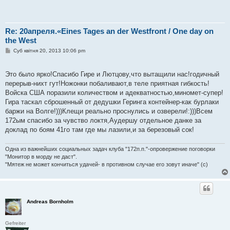
Re: 20апреля.«Eines Tages an der Westfront / One day on
the West
П
Суб квітня 20, 2013 10:06 pm
о
в
і
Это было ярко!Спасибо Гире и Лютцову,что вытащили нас!годичный
д
о
перерыв-нихт гут!Ножонки побаливают,в теле приятная гибкость!
м
Войска США поразили количеством и адекватностью,миномет-супер!
л
е
Гира таскал сброшенный от дедушки Геринга контейнер-как бурлаки
н
баржи на Волге!)))Клещи реально проснулись и озверели!:)))Всем
н
я
172ым спасибо за чувство локтя,Аудершу отдельное данке за
доклад по боям 41го там где мы лазили,и за березовый сок!
Одна из важнейших социальных задач клуба "172п.п."-опровержение поговорки
"Монитор в морду не даст".
"Мятеж не может кончиться удачей- в противном случае его зовут иначе" (с)
Andreas Bornholm
Gefreiter