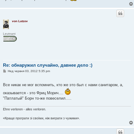
е
н
н
я
von Lutzov
Leutnant
Re: обнаружил случайно, давнее дело :)
П
Нед червня 03, 2012 5:35 pm
о
в
і
Все никак не мог вспомнить, кто же это был с нами санитаром, а,
д
о
оказывается - это Фриц Морич....
м
л
"Патлатый" Борн то-же повеселил.....
е
н
н
Ehre verloren - alles verloren.
я
«Краще програти зі своїми, ніж виграти з чужими».