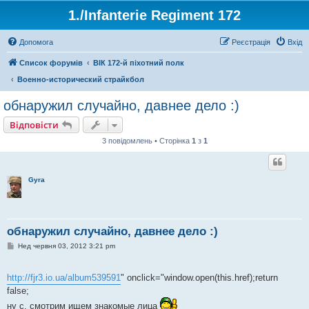
1./Infanterie Regiment 172
Допомога
Реєстрація
Вхід
Список форумів
ВІК 172-й піхотний полк
Военно-исторический страйкбол
обнаружил случайно, давнее дело :)
Відповісти
3 повідомлень • Сторінка
1
з
1
Gyra
обнаружил случайно, давнее дело :)
П
Нед червня 03, 2012 3:21 pm
о
в
і
http://fjr3.io.ua/album539591
" onclick="window.open(this.href);return
д
о
false;
м
л
ну с, смотрим ищем знакомые лица