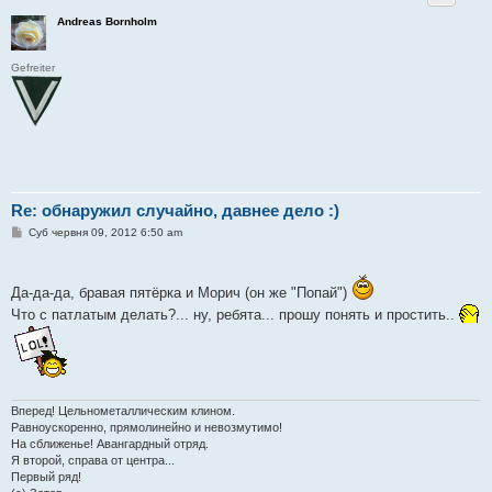
Andreas Bornholm
Gefreiter
Re: обнаружил случайно, давнее дело :)
П
Суб червня 09, 2012 6:50 am
о
в
і
д
Да-да-да, бравая пятёрка и Морич (он же "Попай")
о
м
Что с патлатым делать?... ну, ребята... прошу понять и простить..
л
е
н
н
я
Вперед! Цельнометаллическим клином.
Равноускоренно, прямолинейно и невозмутимо!
На сближенье! Авангардный отряд.
Я второй, справа от центра...
Первый ряд!