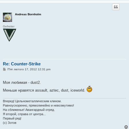
Andreas Bornholm
Gefreiter
Re: Counter-Strike
П
П'ят лютого 17, 2012 12:31 pm
о
в
і
Моя любимая - dust2.
д
о
Меньше нравятся assault, aztec, dust, iceworld.
м
л
е
н
Вперед! Цельнометаллическим клином.
н
Равноускоренно, прямолинейно и невозмутимо!
я
На сближенье! Авангардный отряд.
Я второй, справа от центра...
Первый ряд!
(с) Зотов