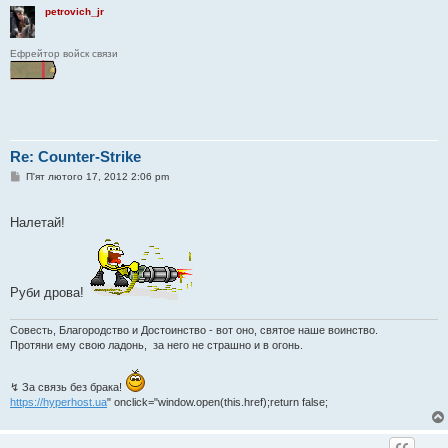
petrovich_jr
Ефрейтор войск связи
Re: Counter-Strike
П
П'ят лютого 17, 2012 2:06 pm
о
в
і
Налетай!
д
о
м
л
е
н
Руби дрова!
н
я
Совесть, Благородство и Достоинство - вот оно, святое наше воинство.
Протяни ему свою ладонь, за него не страшно и в огонь.
↯ За связь без брака!
https://hyperhost.ua
" onclick="window.open(this.href);return false;