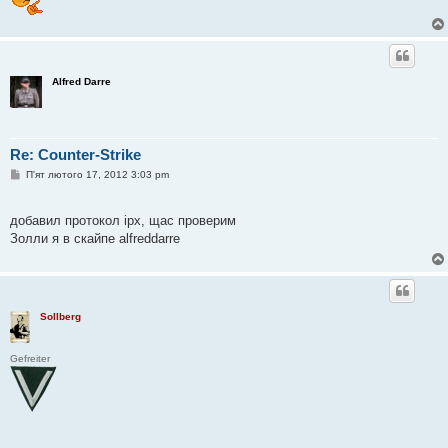
Alfred Darre
Re: Counter-Strike
П
П'ят лютого 17, 2012 3:03 pm
о
в
і
добавил протокол ipx, щас проверим
д
о
Золли я в скайпе alfreddarre
м
л
е
н
н
я
Sollberg
Gefreiter