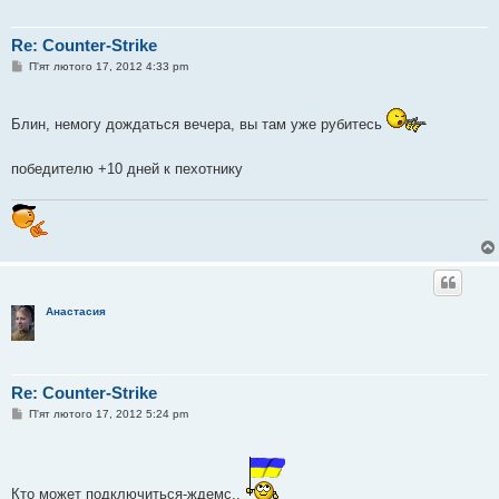
Re: Counter-Strike
П
П'ят лютого 17, 2012 4:33 pm
о
в
і
д
Блин, немогу дождаться вечера, вы там уже рубитесь
о
м
л
победителю +10 дней к пехотнику
е
н
н
я
Анастасия
Re: Counter-Strike
П
П'ят лютого 17, 2012 5:24 pm
о
в
і
д
о
Кто может подключиться-ждемс..
м