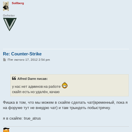
Sollberg
Gefreiter
Re: Counter-Strike
П
П'ят лютого 17, 2012 2:54 pm
о
в
і
д
о
Alfred Darre писав:
м
л
у нас нет админов на работе
е
н
скайп есть но удалён, качаю
н
я
Фишка в том, что мы можем в скайпе сделать чат(временный, пока я
на форуме тут не внедрю чат) и там трындеть побыстрячку.
я в скайпе: true_atrus