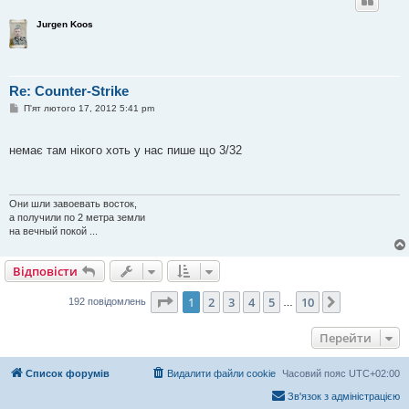
Jurgen Koos
Re: Counter-Strike
П
П'ят лютого 17, 2012 5:41 pm
о
в
і
немає там нікого хоть у нас пише що 3/32
д
о
м
л
е
Они шли завоевать восток,
н
а получили по 2 метра земли
н
я
на вечный покой ...
Відповісти
Сторінка
1
з
10
1
2
3
4
5
10
Далі
192 повідомлень
…
Перейти
Список форумів
Видалити файли cookie
Часовий пояс
UTC+02:00
Зв'язок з адміністрацією