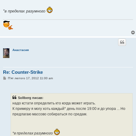
н
я
*в пределах разумного
Анастасия
Re: Counter-Strike
П
П'ят лютого 17, 2012 11:00 am
о
в
і
д
о
Sollberg писав:
м
надо кстати определить кто когда может играть.
л
е
К примеру я могу хоть каждый* день после 19:00 и до упора ... Но
н
предлагаю массово собираться по средам.
н
я
*в пределах разумного