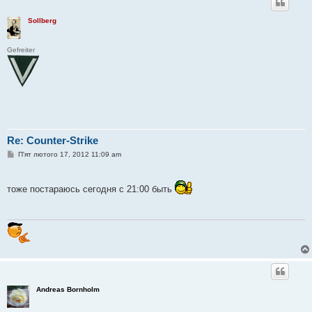
Sollberg
Gefreiter
Re: Counter-Strike
П
П'ят лютого 17, 2012 11:09 am
о
в
і
д
тоже постараюсь сегодня с 21:00 быть
о
м
л
е
н
н
я
Andreas Bornholm