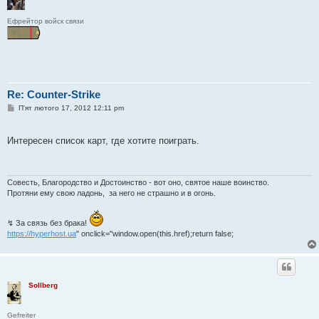
Ефрейтор войск связи
Re: Counter-Strike
П
П'ят лютого 17, 2012 12:11 pm
о
в
і
Интересен список карт, где хотите поиграть.
д
о
м
л
е
Совесть, Благородство и Достоинство - вот оно, святое наше воинство.
н
Протяни ему свою ладонь, за него не страшно и в огонь.
н
я
↯ За связь без брака!
https://hyperhost.ua
" onclick="window.open(this.href);return false;
Sollberg
Gefreiter