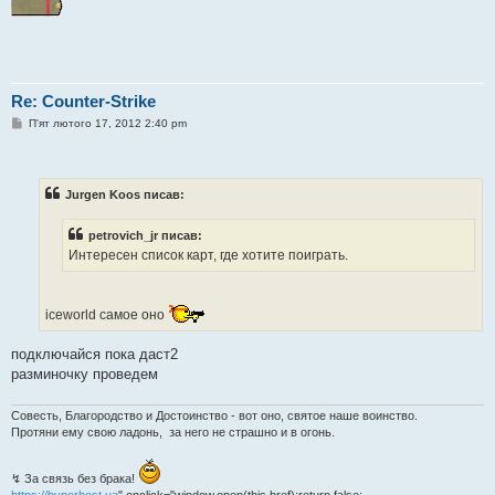
Re: Counter-Strike
П
П'ят лютого 17, 2012 2:40 pm
о
в
і
д
о
Jurgen Koos писав:
м
л
е
petrovich_jr писав:
н
Интересен список карт, где хотите поиграть.
н
я
iceworld самое оно
подключайся пока даст2
разминочку проведем
Совесть, Благородство и Достоинство - вот оно, святое наше воинство.
Протяни ему свою ладонь, за него не страшно и в огонь.
↯ За связь без брака!
https://hyperhost.ua
" onclick="window.open(this.href);return false;