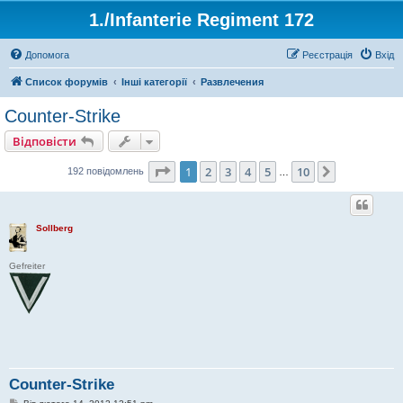
1./Infanterie Regiment 172
Допомога
Реєстрація
Вхід
Список форумів
Інші категорії
Развлечения
Counter-Strike
Відповісти
Сторінка
1
з
10
1
2
3
4
5
10
Далі
192 повідомлень
…
Sollberg
Gefreiter
Counter-Strike
П