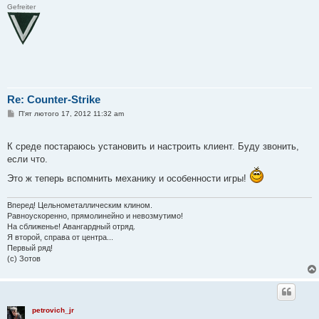
Gefreiter
Re: Counter-Strike
П
П'ят лютого 17, 2012 11:32 am
о
в
і
К среде постараюсь установить и настроить клиент. Буду звонить,
д
о
если что.
м
л
Это ж теперь вспомнить механику и особенности игры!
е
н
н
Вперед! Цельнометаллическим клином.
я
Равноускоренно, прямолинейно и невозмутимо!
На сближенье! Авангардный отряд.
Я второй, справа от центра...
Первый ряд!
(с) Зотов
petrovich_jr