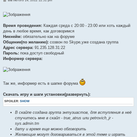
Вів лютого 14, 2012 12:51 pm
о
в
і
д
о
м
Время проведения:
Каждая среда с 20:00 - 23:00 или хоть каждый
л
е
день в любое время, как договоримся
н
Никнейм:
обязательно как на форуме
н
я
Общение(по желанию):
созвон по Skype,уже создана группа
Адрес сервера:
91.235.128.31:22
Пароль:
пока доступ свободный
Информер сервера:
Так же, информер есть в шапке форума
Скачать игру и шаги установки(развернуть):
SPOILER:
SHOW
В скайпе создана группа энтузиастов, для вступления в неё
стучитесь мне в скайп - true_atrus или petrovich_jr -
sys.admin.tm
дату и время еще можно обговорить
Желающие могут договариваться в этой теме и играть