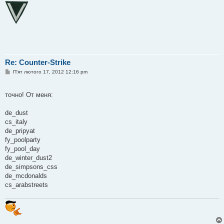
Re: Counter-Strike
П
П'ят лютого 17, 2012 12:16 pm
о
в
і
точно! От меня:
д
о
м
de_dust
л
е
cs_italy
н
de_pripyat
н
я
fy_poolparty
fy_pool_day
de_winter_dust2
de_simpsons_css
de_mcdonalds
cs_arabstreets