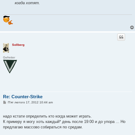
когда хотят.
Sollberg
Gefreiter
Re: Counter-Strike
П
П'ят лютого 17, 2012 10:44 am
о
в
і
надо кстати определить кто когда может играть.
д
о
К примеру я могу хоть каждый* день после 19:00 и до упора ... Но
м
предлагаю массово собираться по средам.
л
е
н