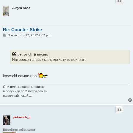
Jurgen Koos
Re: Counter-Strike
П
П'ят лютого 17, 2012 2:37 pm
о
в
і
д
о
petrovich_jr писав:
м
Интересен список карт, где хотите поиграть.
л
е
н
н
я
iceworld самое оно
Они шли завоевать восток,
а получили по 2 метра земли
на вечный покой ...
petrovich_jr
Ефрейтор войск связи