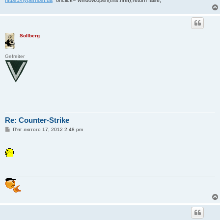
Sollberg
Gefreiter
Re: Counter-Strike
П
П'ят лютого 17, 2012 2:48 pm
о
в
і
д
о
м
л
е
н
н
я