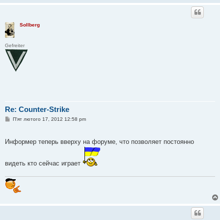
Sollberg
Gefreiter
Re: Counter-Strike
П
П'ят лютого 17, 2012 12:58 pm
о
в
і
Информер теперь вверху на форуме, что позволяет постоянно
д
о
м
л
видеть кто сейчас играет
е
н
н
я