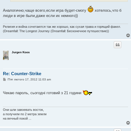
Аналогично,чаще всего,если игра будет-смогу
хотелось,что б
люди в игре были,даже если их немного))
Религия и война сочетаются так же хорошо, как сухая трава и горящий факел.
(Dreamfall: The Longest Journey (Dreamfall: Бесконечное путешествие))
Jurgen Koos
Re: Counter-Strike
П
П'ят лютого 17, 2012 11:03 am
о
в
і
Чекаю пароль, сьогодні готовий з 21 години
д
о
м
л
е
Они шли завоевать восток,
н
а получили по 2 метра земли
н
я
на вечный покой ...