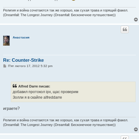
л
е
н
Религия и война сочетаются так же хорошо, как сухая трава и горящий факел.
н
(Dreamfall: The Longest Journey (Dreamfall: Бесконечное путешествие))
я
Анастасия
Re: Counter-Strike
П
П'ят лютого 17, 2012 5:32 pm
о
в
і
д
о
Alfred Darre писав:
м
добавил протокол ipx, щас проверим
л
е
Золли я в скайпе alfreddarre
н
н
я
играете?
Религия и война сочетаются так же хорошо, как сухая трава и горящий факел.
(Dreamfall: The Longest Journey (Dreamfall: Бесконечное путешествие))