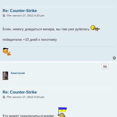
Re: Counter-Strike
П
П'ят лютого 17, 2012 4:33 pm
о
в
і
д
Блин, немогу дождаться вечера, вы там уже рубитесь
о
м
л
победителю +10 дней к пехотнику
е
н
н
я
Анастасия
Re: Counter-Strike
П
П'ят лютого 17, 2012 5:24 pm
о
в
і
д
о
Кто может подключиться-ждемс..
м