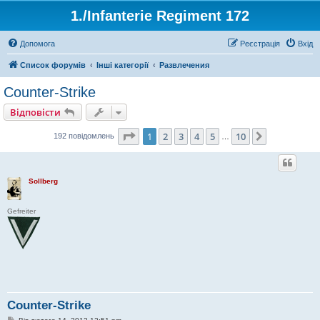
1./Infanterie Regiment 172
Допомога
Реєстрація
Вхід
Список форумів
Інші категорії
Развлечения
Counter-Strike
Відповісти
Сторінка
1
з
10
1
2
3
4
5
10
Далі
192 повідомлень
…
Sollberg
Gefreiter
Counter-Strike
П