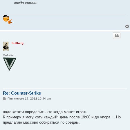
когда хотят.
Sollberg
Gefreiter
Re: Counter-Strike
П
П'ят лютого 17, 2012 10:44 am
о
в
і
надо кстати определить кто когда может играть.
д
о
К примеру я могу хоть каждый* день после 19:00 и до упора ... Но
м
предлагаю массово собираться по средам.
л
е
н