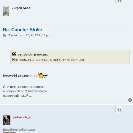
Jurgen Koos
Re: Counter-Strike
П
П'ят лютого 17, 2012 2:37 pm
о
в
і
д
о
petrovich_jr писав:
м
Интересен список карт, где хотите поиграть.
л
е
н
н
я
iceworld самое оно
Они шли завоевать восток,
а получили по 2 метра земли
на вечный покой ...
petrovich_jr
Ефрейтор войск связи