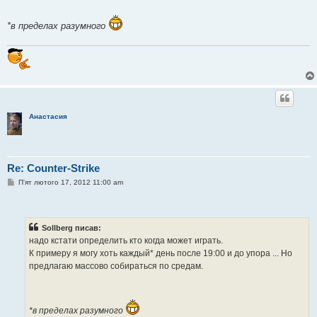
н
я
*в пределах разумного
Анастасия
Re: Counter-Strike
П
П'ят лютого 17, 2012 11:00 am
о
в
і
д
о
Sollberg писав:
м
надо кстати определить кто когда может играть.
л
е
К примеру я могу хоть каждый* день после 19:00 и до упора ... Но
н
предлагаю массово собираться по средам.
н
я
*в пределах разумного