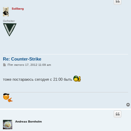
Sollberg
Gefreiter
Re: Counter-Strike
П
П'ят лютого 17, 2012 11:09 am
о
в
і
д
тоже постараюсь сегодня с 21:00 быть
о
м
л
е
н
н
я
Andreas Bornholm