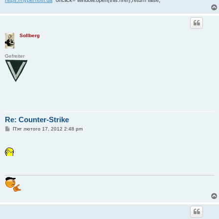
Sollberg
Gefreiter
Re: Counter-Strike
П
П'ят лютого 17, 2012 2:48 pm
о
в
і
д
о
м
л
е
н
н
я