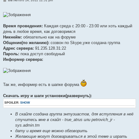
Вів лютого 14, 2012 12:51 pm
о
в
і
д
о
м
Время проведения:
Каждая среда с 20:00 - 23:00 или хоть каждый
л
е
день в любое время, как договоримся
н
Никнейм:
обязательно как на форуме
н
я
Общение(по желанию):
созвон по Skype,уже создана группа
Адрес сервера:
91.235.128.31:22
Пароль:
пока доступ свободный
Информер сервера:
Так же, информер есть в шапке форума
Скачать игру и шаги установки(развернуть):
SPOILER:
SHOW
В скайпе создана группа энтузиастов, для вступления в неё
стучитесь мне в скайп - true_atrus или petrovich_jr -
sys.admin.tm
дату и время еще можно обговорить
Желающие могут договариваться в этой теме и играть