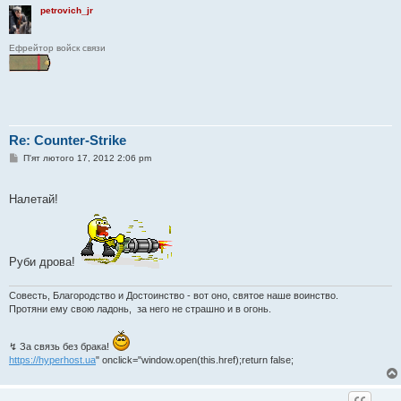
petrovich_jr
Ефрейтор войск связи
Re: Counter-Strike
П
П'ят лютого 17, 2012 2:06 pm
о
в
і
Налетай!
д
о
м
л
е
н
Руби дрова!
н
я
Совесть, Благородство и Достоинство - вот оно, святое наше воинство.
Протяни ему свою ладонь, за него не страшно и в огонь.
↯ За связь без брака!
https://hyperhost.ua
" onclick="window.open(this.href);return false;