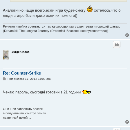
Аналогично,чаще всего,если игра будет-смогу
хотелось,что б
люди в игре были,даже если их немного))
Религия и война сочетаются так же хорошо, как сухая трава и горящий факел.
(Dreamfall: The Longest Journey (Dreamfall: Бесконечное путешествие))
Jurgen Koos
Re: Counter-Strike
П
П'ят лютого 17, 2012 11:03 am
о
в
і
Чекаю пароль, сьогодні готовий з 21 години
д
о
м
л
е
Они шли завоевать восток,
н
а получили по 2 метра земли
н
я
на вечный покой ...