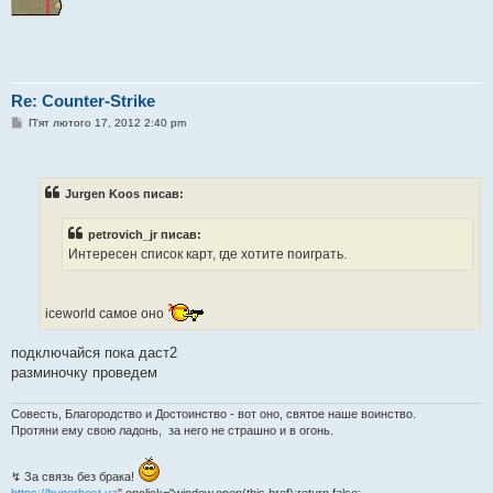
Re: Counter-Strike
П
П'ят лютого 17, 2012 2:40 pm
о
в
і
д
о
Jurgen Koos писав:
м
л
е
petrovich_jr писав:
н
Интересен список карт, где хотите поиграть.
н
я
iceworld самое оно
подключайся пока даст2
разминочку проведем
Совесть, Благородство и Достоинство - вот оно, святое наше воинство.
Протяни ему свою ладонь, за него не страшно и в огонь.
↯ За связь без брака!
https://hyperhost.ua
" onclick="window.open(this.href);return false;