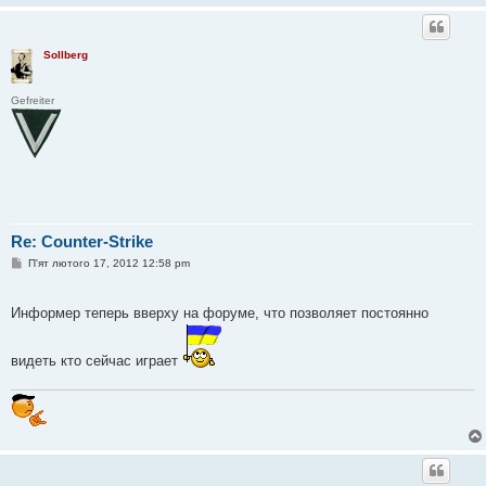
Sollberg
Gefreiter
Re: Counter-Strike
П
П'ят лютого 17, 2012 12:58 pm
о
в
і
Информер теперь вверху на форуме, что позволяет постоянно
д
о
м
л
видеть кто сейчас играет
е
н
н
я