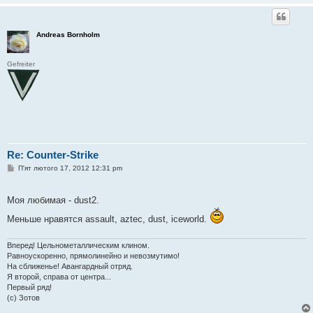
Andreas Bornholm
Gefreiter
Re: Counter-Strike
П
П'ят лютого 17, 2012 12:31 pm
о
в
і
Моя любимая - dust2.
д
о
Меньше нравятся assault, aztec, dust, iceworld.
м
л
е
н
Вперед! Цельнометаллическим клином.
н
Равноускоренно, прямолинейно и невозмутимо!
я
На сближенье! Авангардный отряд.
Я второй, справа от центра...
Первый ряд!
(с) Зотов