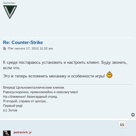
Gefreiter
Re: Counter-Strike
П
П'ят лютого 17, 2012 11:32 am
о
в
і
К среде постараюсь установить и настроить клиент. Буду звонить,
д
о
если что.
м
л
Это ж теперь вспомнить механику и особенности игры!
е
н
н
Вперед! Цельнометаллическим клином.
я
Равноускоренно, прямолинейно и невозмутимо!
На сближенье! Авангардный отряд.
Я второй, справа от центра...
Первый ряд!
(с) Зотов
petrovich_jr