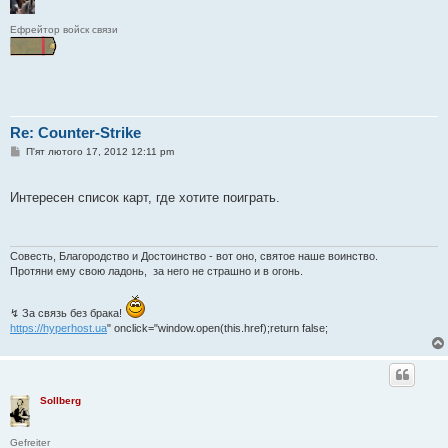
Ефрейтор войск связи
Re: Counter-Strike
П
П'ят лютого 17, 2012 12:11 pm
о
в
і
Интересен список карт, где хотите поиграть.
д
о
м
л
е
Совесть, Благородство и Достоинство - вот оно, святое наше воинство.
н
Протяни ему свою ладонь, за него не страшно и в огонь.
н
я
↯ За связь без брака!
https://hyperhost.ua
" onclick="window.open(this.href);return false;
Sollberg
Gefreiter