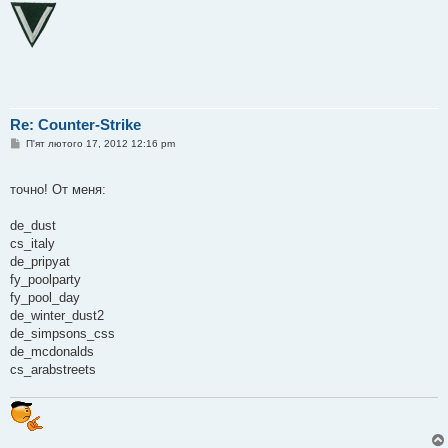
Re: Counter-Strike
П
П'ят лютого 17, 2012 12:16 pm
о
в
і
точно! От меня:
д
о
м
de_dust
л
е
cs_italy
н
de_pripyat
н
я
fy_poolparty
fy_pool_day
de_winter_dust2
de_simpsons_css
de_mcdonalds
cs_arabstreets