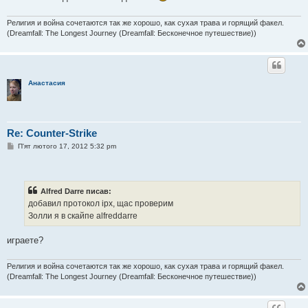
л
е
н
Религия и война сочетаются так же хорошо, как сухая трава и горящий факел.
н
(Dreamfall: The Longest Journey (Dreamfall: Бесконечное путешествие))
я
Анастасия
Re: Counter-Strike
П
П'ят лютого 17, 2012 5:32 pm
о
в
і
д
о
Alfred Darre писав:
м
добавил протокол ipx, щас проверим
л
е
Золли я в скайпе alfreddarre
н
н
я
играете?
Религия и война сочетаются так же хорошо, как сухая трава и горящий факел.
(Dreamfall: The Longest Journey (Dreamfall: Бесконечное путешествие))