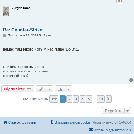
Jurgen Koos
Re: Counter-Strike
П
П'ят лютого 17, 2012 5:41 pm
о
в
і
немає там нікого хоть у нас пише що 3/32
д
о
м
л
е
Они шли завоевать восток,
н
а получили по 2 метра земли
н
я
на вечный покой ...
Відповісти
Сторінка
1
з
10
1
2
3
4
5
10
Далі
192 повідомлень
…
Перейти
Список форумів
Видалити файли cookie
Часовий пояс
UTC+02:00
Зв'язок з адміністрацією