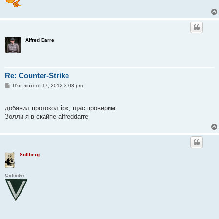
Alfred Darre
Re: Counter-Strike
П
П'ят лютого 17, 2012 3:03 pm
о
в
і
добавил протокол ipx, щас проверим
д
о
Золли я в скайпе alfreddarre
м
л
е
н
н
я
Sollberg
Gefreiter