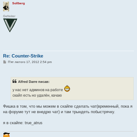
Sollberg
Gefreiter
Re: Counter-Strike
П
П'ят лютого 17, 2012 2:54 pm
о
в
і
д
о
Alfred Darre писав:
м
л
у нас нет админов на работе
е
н
скайп есть но удалён, качаю
н
я
Фишка в том, что мы можем в скайпе сделать чат(временный, пока я
на форуме тут не внедрю чат) и там трындеть побыстрячку.
я в скайпе: true_atrus