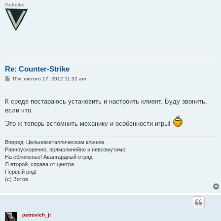
Gefreiter
Re: Counter-Strike
П
П'ят лютого 17, 2012 11:32 am
о
в
і
К среде постараюсь установить и настроить клиент. Буду звонить,
д
о
если что.
м
л
Это ж теперь вспомнить механику и особенности игры!
е
н
н
Вперед! Цельнометаллическим клином.
я
Равноускоренно, прямолинейно и невозмутимо!
На сближенье! Авангардный отряд.
Я второй, справа от центра...
Первый ряд!
(с) Зотов
petrovich_jr