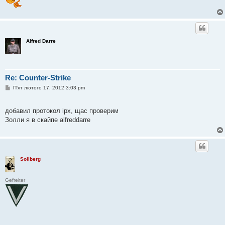
Alfred Darre
Re: Counter-Strike
П
П'ят лютого 17, 2012 3:03 pm
о
в
і
добавил протокол ipx, щас проверим
д
о
Золли я в скайпе alfreddarre
м
л
е
н
н
я
Sollberg
Gefreiter