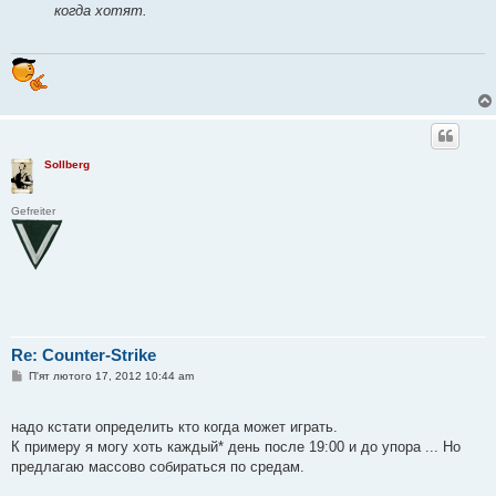
когда хотят.
Sollberg
Gefreiter
Re: Counter-Strike
П
П'ят лютого 17, 2012 10:44 am
о
в
і
надо кстати определить кто когда может играть.
д
о
К примеру я могу хоть каждый* день после 19:00 и до упора ... Но
м
предлагаю массово собираться по средам.
л
е
н