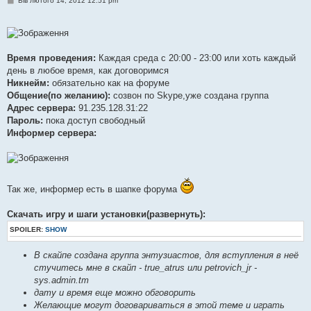
Вів лютого 14, 2012 12:51 pm
о
в
і
д
о
м
Время проведения:
Каждая среда с 20:00 - 23:00 или хоть каждый
л
е
день в любое время, как договоримся
н
Никнейм:
обязательно как на форуме
н
я
Общение(по желанию):
созвон по Skype,уже создана группа
Адрес сервера:
91.235.128.31:22
Пароль:
пока доступ свободный
Информер сервера:
Так же, информер есть в шапке форума
Скачать игру и шаги установки(развернуть):
SPOILER:
SHOW
В скайпе создана группа энтузиастов, для вступления в неё
стучитесь мне в скайп - true_atrus или petrovich_jr -
sys.admin.tm
дату и время еще можно обговорить
Желающие могут договариваться в этой теме и играть