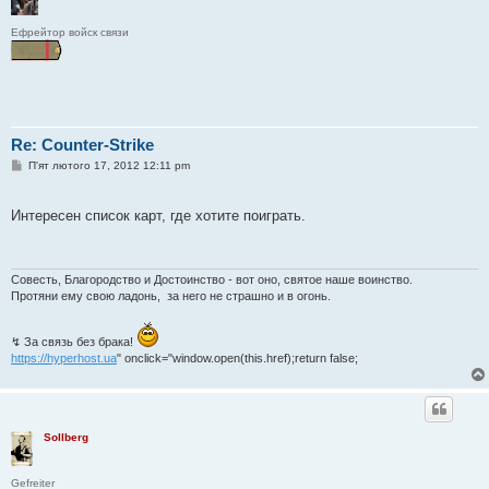
Ефрейтор войск связи
Re: Counter-Strike
П
П'ят лютого 17, 2012 12:11 pm
о
в
і
Интересен список карт, где хотите поиграть.
д
о
м
л
е
Совесть, Благородство и Достоинство - вот оно, святое наше воинство.
н
Протяни ему свою ладонь, за него не страшно и в огонь.
н
я
↯ За связь без брака!
https://hyperhost.ua
" onclick="window.open(this.href);return false;
Sollberg
Gefreiter