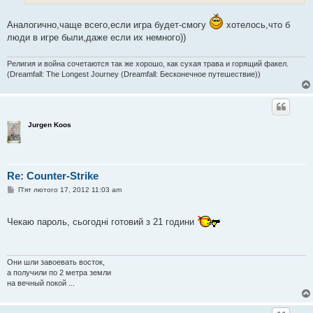
Аналогично,чаще всего,если игра будет-смогу
хотелось,что б
люди в игре были,даже если их немного))
Религия и война сочетаются так же хорошо, как сухая трава и горящий факел.
(Dreamfall: The Longest Journey (Dreamfall: Бесконечное путешествие))
Jurgen Koos
Re: Counter-Strike
П
П'ят лютого 17, 2012 11:03 am
о
в
і
Чекаю пароль, сьогодні готовий з 21 години
д
о
м
л
е
Они шли завоевать восток,
н
а получили по 2 метра земли
н
я
на вечный покой ...