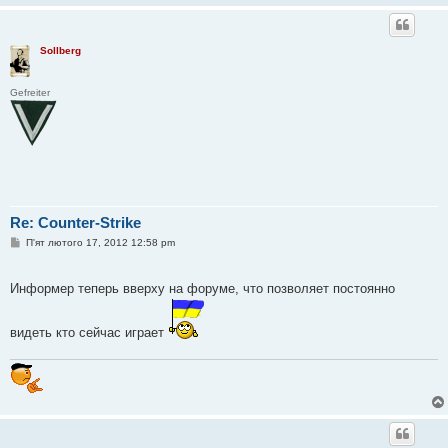
Sollberg
Gefreiter
Re: Counter-Strike
П
П'ят лютого 17, 2012 12:58 pm
о
в
і
Информер теперь вверху на форуме, что позволяет постоянно
д
о
м
л
видеть кто сейчас играет
е
н
н
я