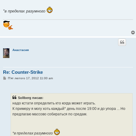
н
я
*в пределах разумного
Анастасия
Re: Counter-Strike
П
П'ят лютого 17, 2012 11:00 am
о
в
і
д
о
Sollberg писав:
м
надо кстати определить кто когда может играть.
л
е
К примеру я могу хоть каждый* день после 19:00 и до упора ... Но
н
предлагаю массово собираться по средам.
н
я
*в пределах разумного