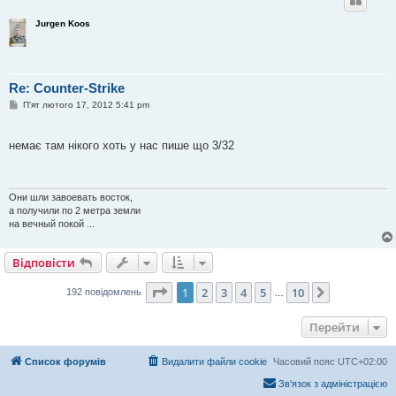
Jurgen Koos
Re: Counter-Strike
П
П'ят лютого 17, 2012 5:41 pm
о
в
і
немає там нікого хоть у нас пише що 3/32
д
о
м
л
е
Они шли завоевать восток,
н
а получили по 2 метра земли
н
я
на вечный покой ...
Відповісти
Сторінка
1
з
10
1
2
3
4
5
10
Далі
192 повідомлень
…
Перейти
Список форумів
Видалити файли cookie
Часовий пояс
UTC+02:00
Зв'язок з адміністрацією