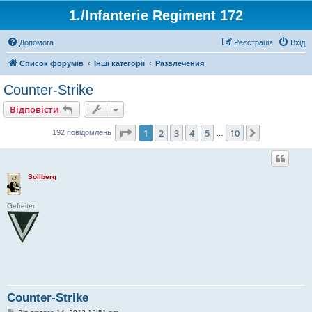
1./Infanterie Regiment 172
Допомога
Реєстрація
Вхід
Список форумів
Інші категорії
Развлечения
Counter-Strike
Відповісти
Сторінка
1
з
10
1
2
3
4
5
10
Далі
192 повідомлень
…
Sollberg
Gefreiter
Counter-Strike
П