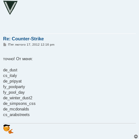
Re: Counter-Strike
П
П'ят лютого 17, 2012 12:16 pm
о
в
і
точно! От меня:
д
о
м
de_dust
л
е
cs_italy
н
de_pripyat
н
я
fy_poolparty
fy_pool_day
de_winter_dust2
de_simpsons_css
de_mcdonalds
cs_arabstreets