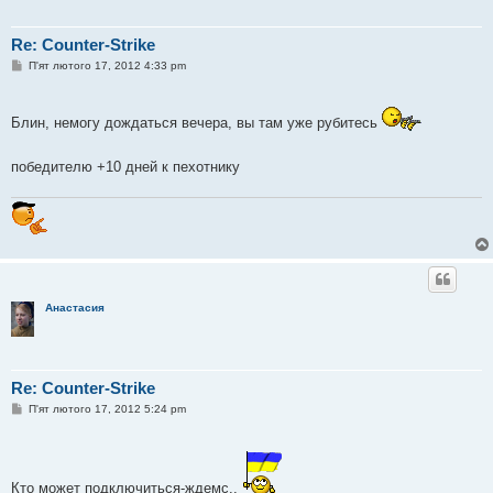
Re: Counter-Strike
П
П'ят лютого 17, 2012 4:33 pm
о
в
і
д
Блин, немогу дождаться вечера, вы там уже рубитесь
о
м
л
победителю +10 дней к пехотнику
е
н
н
я
Анастасия
Re: Counter-Strike
П
П'ят лютого 17, 2012 5:24 pm
о
в
і
д
о
Кто может подключиться-ждемс..
м