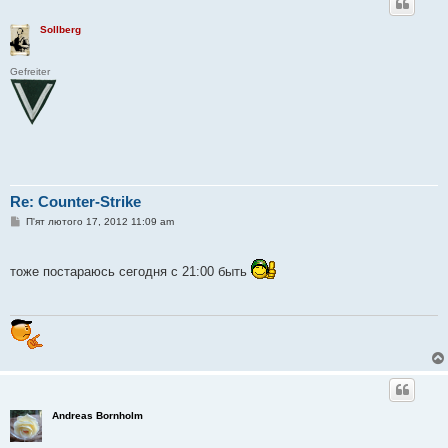
Sollberg
Gefreiter
Re: Counter-Strike
П
П'ят лютого 17, 2012 11:09 am
о
в
і
д
тоже постараюсь сегодня с 21:00 быть
о
м
л
е
н
н
я
Andreas Bornholm