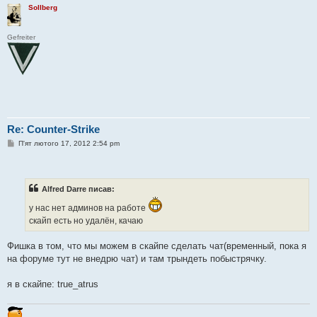
Sollberg
Gefreiter
Re: Counter-Strike
П
П'ят лютого 17, 2012 2:54 pm
о
в
і
д
о
Alfred Darre писав:
м
л
у нас нет админов на работе
е
н
скайп есть но удалён, качаю
н
я
Фишка в том, что мы можем в скайпе сделать чат(временный, пока я
на форуме тут не внедрю чат) и там трындеть побыстрячку.
я в скайпе: true_atrus