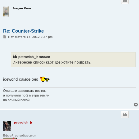
Jurgen Koos
Re: Counter-Strike
П
П'ят лютого 17, 2012 2:37 pm
о
в
і
д
о
petrovich_jr писав:
м
Интересен список карт, где хотите поиграть.
л
е
н
н
я
iceworld самое оно
Они шли завоевать восток,
а получили по 2 метра земли
на вечный покой ...
petrovich_jr
Ефрейтор войск связи