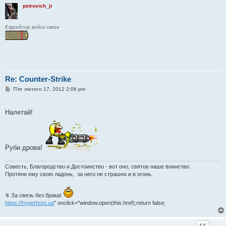
petrovich_jr
Ефрейтор войск связи
Re: Counter-Strike
П
П'ят лютого 17, 2012 2:06 pm
о
в
і
Налетай!
д
о
м
л
е
н
Руби дрова!
н
я
Совесть, Благородство и Достоинство - вот оно, святое наше воинство.
Протяни ему свою ладонь, за него не страшно и в огонь.
↯ За связь без брака!
https://hyperhost.ua
" onclick="window.open(this.href);return false;