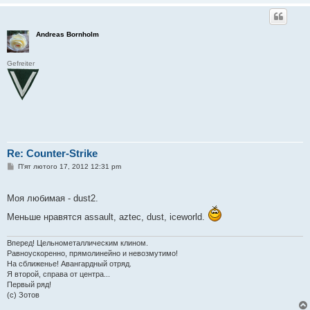
Andreas Bornholm
Gefreiter
Re: Counter-Strike
П
П'ят лютого 17, 2012 12:31 pm
о
в
і
Моя любимая - dust2.
д
о
Меньше нравятся assault, aztec, dust, iceworld.
м
л
е
н
Вперед! Цельнометаллическим клином.
н
Равноускоренно, прямолинейно и невозмутимо!
я
На сближенье! Авангардный отряд.
Я второй, справа от центра...
Первый ряд!
(с) Зотов