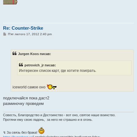
Re: Counter-Strike
П
П'ят лютого 17, 2012 2:40 pm
о
в
і
д
о
Jurgen Koos писав:
м
л
е
petrovich_jr писав:
н
Интересен список карт, где хотите поиграть.
н
я
iceworld самое оно
подключайся пока даст2
разминочку проведем
Совесть, Благородство и Достоинство - вот оно, святое наше воинство.
Протяни ему свою ладонь, за него не страшно и в огонь.
↯ За связь без брака!
https://hyperhost.ua
" onclick="window.open(this.href);return false;