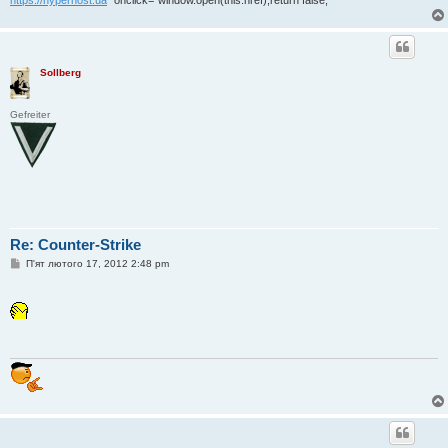
Sollberg
Gefreiter
Re: Counter-Strike
П
П'ят лютого 17, 2012 2:48 pm
о
в
і
д
о
м
л
е
н
н
я