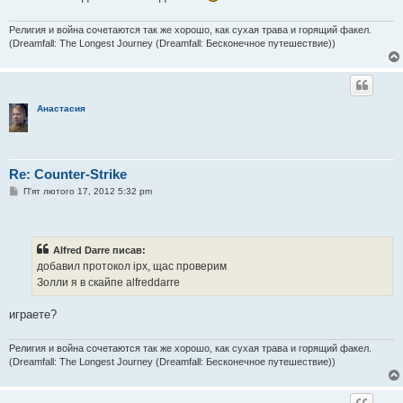
л
е
н
Религия и война сочетаются так же хорошо, как сухая трава и горящий факел.
н
(Dreamfall: The Longest Journey (Dreamfall: Бесконечное путешествие))
я
Анастасия
Re: Counter-Strike
П
П'ят лютого 17, 2012 5:32 pm
о
в
і
д
о
Alfred Darre писав:
м
добавил протокол ipx, щас проверим
л
е
Золли я в скайпе alfreddarre
н
н
я
играете?
Религия и война сочетаются так же хорошо, как сухая трава и горящий факел.
(Dreamfall: The Longest Journey (Dreamfall: Бесконечное путешествие))