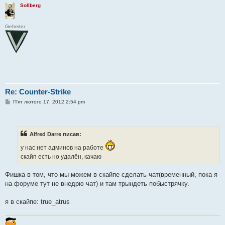
Sollberg
Gefreiter
Re: Counter-Strike
П
П'ят лютого 17, 2012 2:54 pm
о
в
і
д
о
Alfred Darre писав:
м
л
у нас нет админов на работе
е
н
скайп есть но удалён, качаю
н
я
Фишка в том, что мы можем в скайпе сделать чат(временный, пока я
на форуме тут не внедрю чат) и там трындеть побыстрячку.
я в скайпе: true_atrus