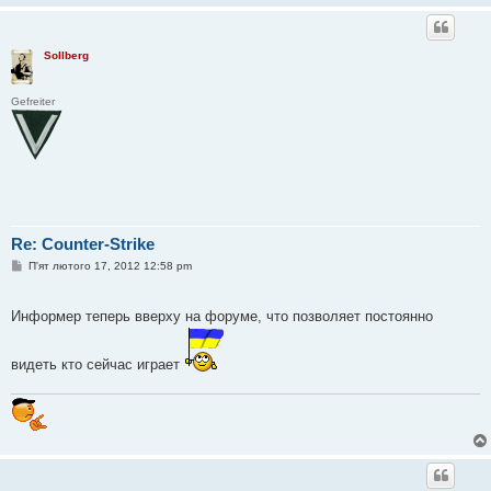
Sollberg
Gefreiter
Re: Counter-Strike
П
П'ят лютого 17, 2012 12:58 pm
о
в
і
Информер теперь вверху на форуме, что позволяет постоянно
д
о
м
л
видеть кто сейчас играет
е
н
н
я