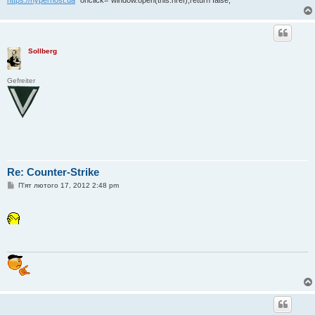
Sollberg
Gefreiter
Re: Counter-Strike
П
П'ят лютого 17, 2012 2:48 pm
о
в
і
д
о
м
л
е
н
н
я