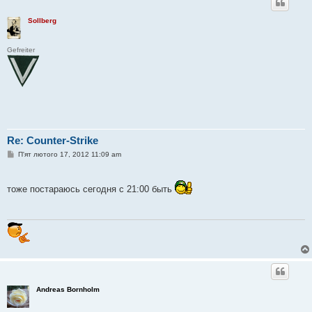
Sollberg
Gefreiter
Re: Counter-Strike
П
П'ят лютого 17, 2012 11:09 am
о
в
і
д
тоже постараюсь сегодня с 21:00 быть
о
м
л
е
н
н
я
Andreas Bornholm