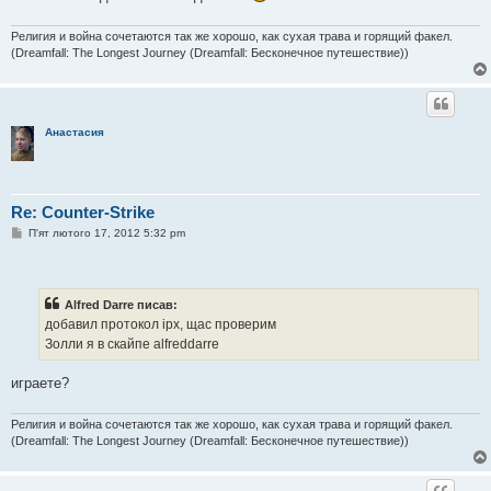
л
е
н
Религия и война сочетаются так же хорошо, как сухая трава и горящий факел.
н
(Dreamfall: The Longest Journey (Dreamfall: Бесконечное путешествие))
я
Анастасия
Re: Counter-Strike
П
П'ят лютого 17, 2012 5:32 pm
о
в
і
д
о
Alfred Darre писав:
м
добавил протокол ipx, щас проверим
л
е
Золли я в скайпе alfreddarre
н
н
я
играете?
Религия и война сочетаются так же хорошо, как сухая трава и горящий факел.
(Dreamfall: The Longest Journey (Dreamfall: Бесконечное путешествие))