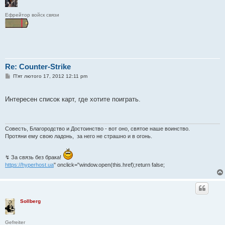
Ефрейтор войск связи
Re: Counter-Strike
П
П'ят лютого 17, 2012 12:11 pm
о
в
і
Интересен список карт, где хотите поиграть.
д
о
м
л
е
Совесть, Благородство и Достоинство - вот оно, святое наше воинство.
н
Протяни ему свою ладонь, за него не страшно и в огонь.
н
я
↯ За связь без брака!
https://hyperhost.ua
" onclick="window.open(this.href);return false;
Sollberg
Gefreiter