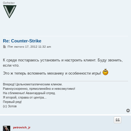
Gefreiter
Re: Counter-Strike
П
П'ят лютого 17, 2012 11:32 am
о
в
і
К среде постараюсь установить и настроить клиент. Буду звонить,
д
о
если что.
м
л
Это ж теперь вспомнить механику и особенности игры!
е
н
н
Вперед! Цельнометаллическим клином.
я
Равноускоренно, прямолинейно и невозмутимо!
На сближенье! Авангардный отряд.
Я второй, справа от центра...
Первый ряд!
(с) Зотов
petrovich_jr