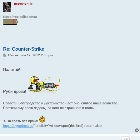
petrovich_jr
Ефрейтор войск связи
Re: Counter-Strike
П
П'ят лютого 17, 2012 2:06 pm
о
в
і
Налетай!
д
о
м
л
е
н
Руби дрова!
н
я
Совесть, Благородство и Достоинство - вот оно, святое наше воинство.
Протяни ему свою ладонь, за него не страшно и в огонь.
↯ За связь без брака!
https://hyperhost.ua
" onclick="window.open(this.href);return false;