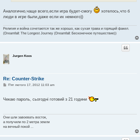
Аналогично,чаще всего,если игра будет-смогу
хотелось,что б
люди в игре были,даже если их немного))
Религия и война сочетаются так же хорошо, как сухая трава и горящий факел.
(Dreamfall: The Longest Journey (Dreamfall: Бесконечное путешествие))
Jurgen Koos
Re: Counter-Strike
П
П'ят лютого 17, 2012 11:03 am
о
в
і
Чекаю пароль, сьогодні готовий з 21 години
д
о
м
л
е
Они шли завоевать восток,
н
а получили по 2 метра земли
н
я
на вечный покой ...