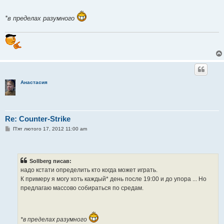
н
я
*в пределах разумного
Анастасия
Re: Counter-Strike
П
П'ят лютого 17, 2012 11:00 am
о
в
і
д
о
Sollberg писав:
м
надо кстати определить кто когда может играть.
л
е
К примеру я могу хоть каждый* день после 19:00 и до упора ... Но
н
предлагаю массово собираться по средам.
н
я
*в пределах разумного