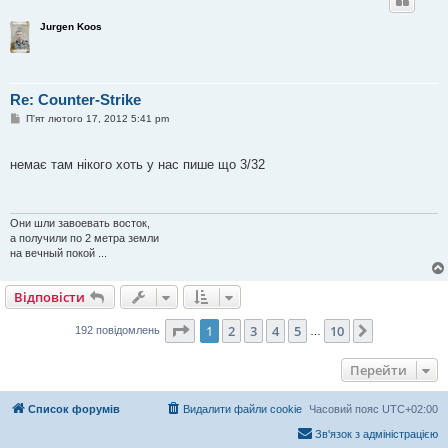
Jurgen Koos
Re: Counter-Strike
П
П'ят лютого 17, 2012 5:41 pm
о
в
і
немає там нікого хоть у нас пише що 3/32
д
о
м
л
е
Они шли завоевать восток,
н
а получили по 2 метра земли
н
я
на вечный покой ...
Відповісти
Сторінка
1
з
10
1
2
3
4
5
10
Далі
192 повідомлень
…
Перейти
Список форумів
Видалити файли cookie
Часовий пояс
UTC+02:00
Зв'язок з адміністрацією