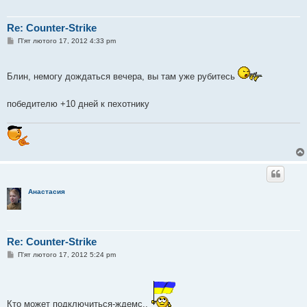
Re: Counter-Strike
П
П'ят лютого 17, 2012 4:33 pm
о
в
і
д
Блин, немогу дождаться вечера, вы там уже рубитесь
о
м
л
победителю +10 дней к пехотнику
е
н
н
я
Анастасия
Re: Counter-Strike
П
П'ят лютого 17, 2012 5:24 pm
о
в
і
д
о
Кто может подключиться-ждемс..
м