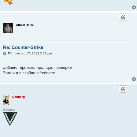
Alfred Darre
Re: Counter-Strike
П
П'ят лютого 17, 2012 3:03 pm
о
в
і
добавил протокол ipx, щас проверим
д
о
Золли я в скайпе alfreddarre
м
л
е
н
н
я
Sollberg
Gefreiter