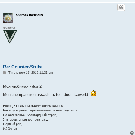
Andreas Bornholm
Gefreiter
Re: Counter-Strike
П
П'ят лютого 17, 2012 12:31 pm
о
в
і
Моя любимая - dust2.
д
о
Меньше нравятся assault, aztec, dust, iceworld.
м
л
е
н
Вперед! Цельнометаллическим клином.
н
Равноускоренно, прямолинейно и невозмутимо!
я
На сближенье! Авангардный отряд.
Я второй, справа от центра...
Первый ряд!
(с) Зотов