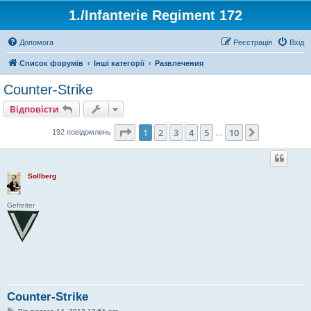
1./Infanterie Regiment 172
Допомога
Реєстрація
Вхід
Список форумів
Інші категорії
Развлечения
Counter-Strike
Відповісти
Сторінка
1
з
10
1
2
3
4
5
10
Далі
192 повідомлень
…
Sollberg
Gefreiter
Counter-Strike
П