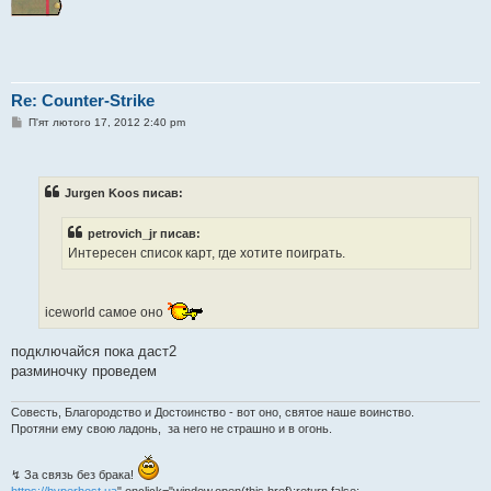
Re: Counter-Strike
П
П'ят лютого 17, 2012 2:40 pm
о
в
і
д
о
Jurgen Koos писав:
м
л
е
petrovich_jr писав:
н
Интересен список карт, где хотите поиграть.
н
я
iceworld самое оно
подключайся пока даст2
разминочку проведем
Совесть, Благородство и Достоинство - вот оно, святое наше воинство.
Протяни ему свою ладонь, за него не страшно и в огонь.
↯ За связь без брака!
https://hyperhost.ua
" onclick="window.open(this.href);return false;