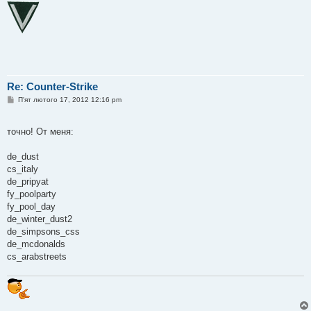
Re: Counter-Strike
П
П'ят лютого 17, 2012 12:16 pm
о
в
і
точно! От меня:
д
о
м
de_dust
л
е
cs_italy
н
de_pripyat
н
я
fy_poolparty
fy_pool_day
de_winter_dust2
de_simpsons_css
de_mcdonalds
cs_arabstreets