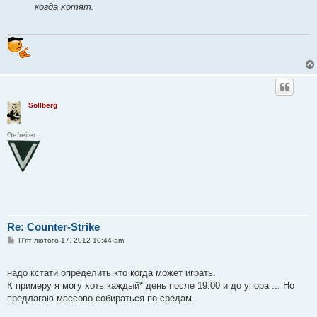
когда хотят.
Sollberg
Gefreiter
Re: Counter-Strike
П
П'ят лютого 17, 2012 10:44 am
о
в
і
надо кстати определить кто когда может играть.
д
о
К примеру я могу хоть каждый* день после 19:00 и до упора ... Но
м
предлагаю массово собираться по средам.
л
е
н