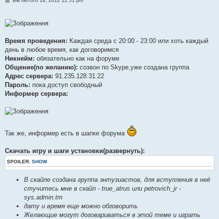
Вів лютого 14, 2012 12:51 pm
о
в
і
д
о
м
Время проведения:
Каждая среда с 20:00 - 23:00 или хоть каждый
л
е
день в любое время, как договоримся
н
Никнейм:
обязательно как на форуме
н
я
Общение(по желанию):
созвон по Skype,уже создана группа
Адрес сервера:
91.235.128.31:22
Пароль:
пока доступ свободный
Информер сервера:
Так же, информер есть в шапке форума
Скачать игру и шаги установки(развернуть):
SPOILER:
SHOW
В скайпе создана группа энтузиастов, для вступления в неё
стучитесь мне в скайп - true_atrus или petrovich_jr -
sys.admin.tm
дату и время еще можно обговорить
Желающие могут договариваться в этой теме и играть