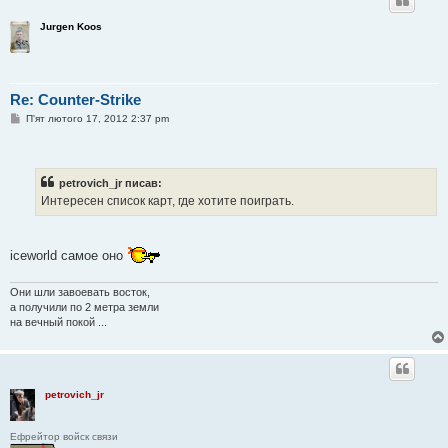
Jurgen Koos
Re: Counter-Strike
П
П'ят лютого 17, 2012 2:37 pm
о
в
і
д
о
petrovich_jr писав:
м
Интересен список карт, где хотите поиграть.
л
е
н
н
я
iceworld самое оно
Они шли завоевать восток,
а получили по 2 метра земли
на вечный покой ...
petrovich_jr
Ефрейтор войск связи