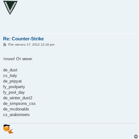
Re: Counter-Strike
П
П'ят лютого 17, 2012 12:16 pm
о
в
і
точно! От меня:
д
о
м
de_dust
л
е
cs_italy
н
de_pripyat
н
я
fy_poolparty
fy_pool_day
de_winter_dust2
de_simpsons_css
de_mcdonalds
cs_arabstreets