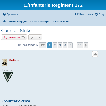
1./Infanterie Regiment 172
Допомога
Реєстрація
Вхід
Список форумів
Інші категорії
Развлечения
Counter-Strike
Відповісти
Сторінка
1
з
10
1
2
3
4
5
10
Далі
192 повідомлень
…
Sollberg
Gefreiter
Counter-Strike
П