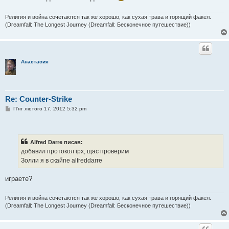
л
е
н
Религия и война сочетаются так же хорошо, как сухая трава и горящий факел.
н
(Dreamfall: The Longest Journey (Dreamfall: Бесконечное путешествие))
я
Анастасия
Re: Counter-Strike
П
П'ят лютого 17, 2012 5:32 pm
о
в
і
д
о
Alfred Darre писав:
м
добавил протокол ipx, щас проверим
л
е
Золли я в скайпе alfreddarre
н
н
я
играете?
Религия и война сочетаются так же хорошо, как сухая трава и горящий факел.
(Dreamfall: The Longest Journey (Dreamfall: Бесконечное путешествие))