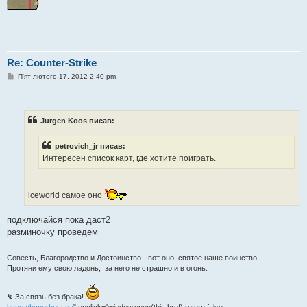
Re: Counter-Strike
П
П'ят лютого 17, 2012 2:40 pm
о
в
і
д
о
Jurgen Koos писав:
м
л
е
petrovich_jr писав:
н
Интересен список карт, где хотите поиграть.
н
я
iceworld самое оно
подключайся пока даст2
разминочку проведем
Совесть, Благородство и Достоинство - вот оно, святое наше воинство.
Протяни ему свою ладонь, за него не страшно и в огонь.
↯ За связь без брака!
https://hyperhost.ua
" onclick="window.open(this.href);return false;