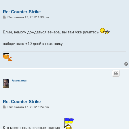
Re: Counter-Strike
П
П'ят лютого 17, 2012 4:33 pm
о
в
і
д
Блин, немогу дождаться вечера, вы там уже рубитесь
о
м
л
победителю +10 дней к пехотнику
е
н
н
я
Анастасия
Re: Counter-Strike
П
П'ят лютого 17, 2012 5:24 pm
о
в
і
д
о
Кто может подключиться-ждемс..
м