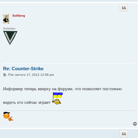
Sollberg
Gefreiter
Re: Counter-Strike
П
П'ят лютого 17, 2012 12:58 pm
о
в
і
Информер теперь вверху на форуме, что позволяет постоянно
д
о
м
л
видеть кто сейчас играет
е
н
н
я