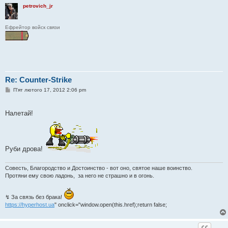
petrovich_jr
Ефрейтор войск связи
Re: Counter-Strike
П
П'ят лютого 17, 2012 2:06 pm
о
в
і
Налетай!
д
о
м
л
е
н
Руби дрова!
н
я
Совесть, Благородство и Достоинство - вот оно, святое наше воинство.
Протяни ему свою ладонь, за него не страшно и в огонь.
↯ За связь без брака!
https://hyperhost.ua
" onclick="window.open(this.href);return false;