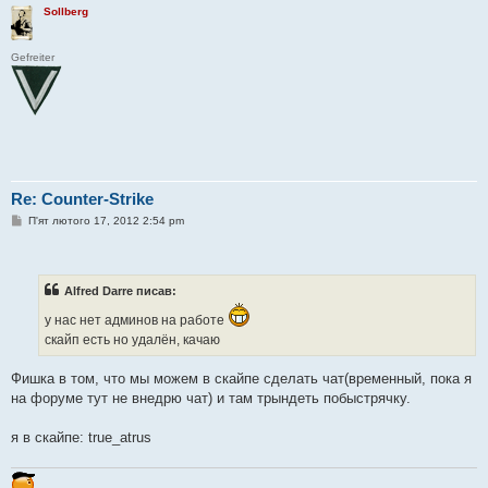
Sollberg
Gefreiter
Re: Counter-Strike
П
П'ят лютого 17, 2012 2:54 pm
о
в
і
д
о
Alfred Darre писав:
м
л
у нас нет админов на работе
е
н
скайп есть но удалён, качаю
н
я
Фишка в том, что мы можем в скайпе сделать чат(временный, пока я
на форуме тут не внедрю чат) и там трындеть побыстрячку.
я в скайпе: true_atrus