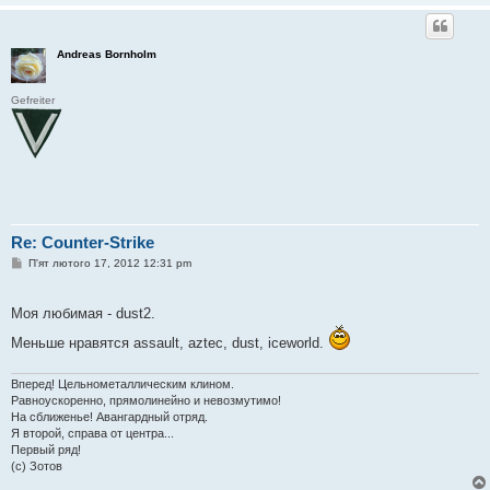
Andreas Bornholm
Gefreiter
Re: Counter-Strike
П
П'ят лютого 17, 2012 12:31 pm
о
в
і
Моя любимая - dust2.
д
о
Меньше нравятся assault, aztec, dust, iceworld.
м
л
е
н
Вперед! Цельнометаллическим клином.
н
Равноускоренно, прямолинейно и невозмутимо!
я
На сближенье! Авангардный отряд.
Я второй, справа от центра...
Первый ряд!
(с) Зотов