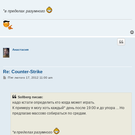
н
я
*в пределах разумного
Анастасия
Re: Counter-Strike
П
П'ят лютого 17, 2012 11:00 am
о
в
і
д
о
Sollberg писав:
м
надо кстати определить кто когда может играть.
л
е
К примеру я могу хоть каждый* день после 19:00 и до упора ... Но
н
предлагаю массово собираться по средам.
н
я
*в пределах разумного