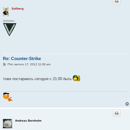
Sollberg
Gefreiter
Re: Counter-Strike
П
П'ят лютого 17, 2012 11:09 am
о
в
і
д
тоже постараюсь сегодня с 21:00 быть
о
м
л
е
н
н
я
Andreas Bornholm