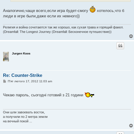
Аналогично,чаще всего,если игра будет-смогу
хотелось,что б
люди в игре были,даже если их немного))
Религия и война сочетаются так же хорошо, как сухая трава и горящий факел.
(Dreamfall: The Longest Journey (Dreamfall: Бесконечное путешествие))
Jurgen Koos
Re: Counter-Strike
П
П'ят лютого 17, 2012 11:03 am
о
в
і
Чекаю пароль, сьогодні готовий з 21 години
д
о
м
л
е
Они шли завоевать восток,
н
а получили по 2 метра земли
н
я
на вечный покой ...