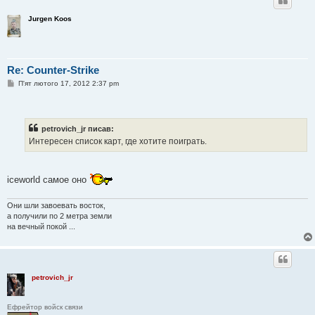
Jurgen Koos
Re: Counter-Strike
П
П'ят лютого 17, 2012 2:37 pm
о
в
і
д
о
petrovich_jr писав:
м
Интересен список карт, где хотите поиграть.
л
е
н
н
я
iceworld самое оно
Они шли завоевать восток,
а получили по 2 метра земли
на вечный покой ...
petrovich_jr
Ефрейтор войск связи