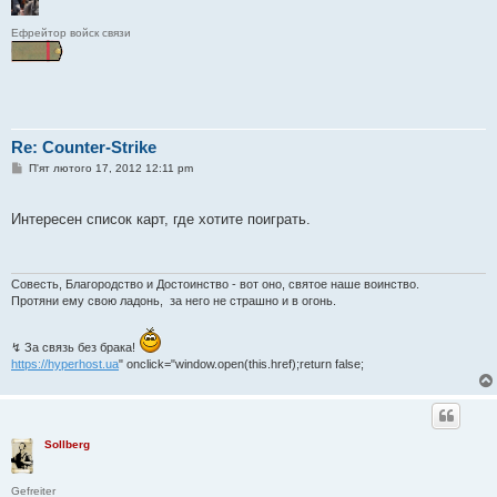
Ефрейтор войск связи
Re: Counter-Strike
П
П'ят лютого 17, 2012 12:11 pm
о
в
і
Интересен список карт, где хотите поиграть.
д
о
м
л
е
Совесть, Благородство и Достоинство - вот оно, святое наше воинство.
н
Протяни ему свою ладонь, за него не страшно и в огонь.
н
я
↯ За связь без брака!
https://hyperhost.ua
" onclick="window.open(this.href);return false;
Sollberg
Gefreiter