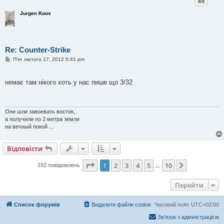
Jurgen Koos
Re: Counter-Strike
П
П'ят лютого 17, 2012 5:41 pm
о
в
і
немає там нікого хоть у нас пише що 3/32
д
о
м
л
е
Они шли завоевать восток,
н
а получили по 2 метра земли
н
я
на вечный покой ...
Відповісти
Сторінка
1
з
10
1
2
3
4
5
10
Далі
192 повідомлень
…
Перейти
Список форумів
Видалити файли cookie
Часовий пояс
UTC+02:00
Зв'язок з адміністрацією