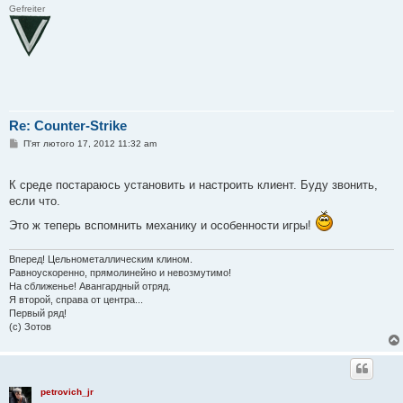
Gefreiter
Re: Counter-Strike
П
П'ят лютого 17, 2012 11:32 am
о
в
і
К среде постараюсь установить и настроить клиент. Буду звонить,
д
о
если что.
м
л
Это ж теперь вспомнить механику и особенности игры!
е
н
н
Вперед! Цельнометаллическим клином.
я
Равноускоренно, прямолинейно и невозмутимо!
На сближенье! Авангардный отряд.
Я второй, справа от центра...
Первый ряд!
(с) Зотов
petrovich_jr