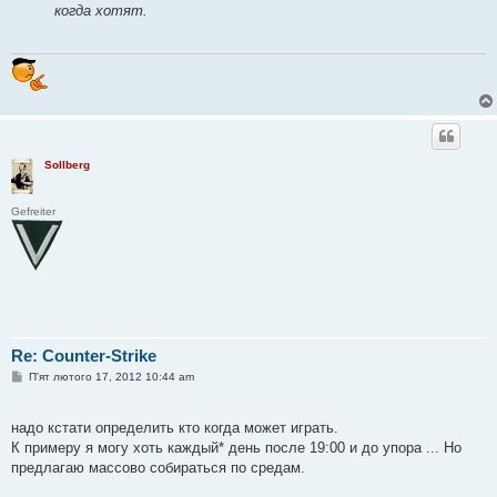
когда хотят.
Sollberg
Gefreiter
Re: Counter-Strike
П
П'ят лютого 17, 2012 10:44 am
о
в
і
надо кстати определить кто когда может играть.
д
о
К примеру я могу хоть каждый* день после 19:00 и до упора ... Но
м
предлагаю массово собираться по средам.
л
е
н