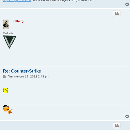
Sollberg
Gefreiter
Re: Counter-Strike
П
П'ят лютого 17, 2012 2:48 pm
о
в
і
д
о
м
л
е
н
н
я