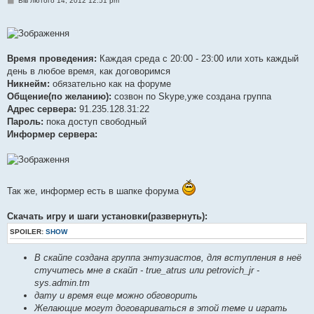
Вів лютого 14, 2012 12:51 pm
о
в
і
д
о
м
Время проведения:
Каждая среда с 20:00 - 23:00 или хоть каждый
л
е
день в любое время, как договоримся
н
Никнейм:
обязательно как на форуме
н
я
Общение(по желанию):
созвон по Skype,уже создана группа
Адрес сервера:
91.235.128.31:22
Пароль:
пока доступ свободный
Информер сервера:
Так же, информер есть в шапке форума
Скачать игру и шаги установки(развернуть):
SPOILER:
SHOW
В скайпе создана группа энтузиастов, для вступления в неё
стучитесь мне в скайп - true_atrus или petrovich_jr -
sys.admin.tm
дату и время еще можно обговорить
Желающие могут договариваться в этой теме и играть