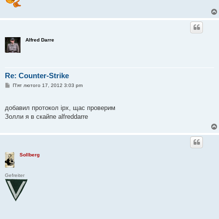
Alfred Darre
Re: Counter-Strike
П
П'ят лютого 17, 2012 3:03 pm
о
в
і
добавил протокол ipx, щас проверим
д
о
Золли я в скайпе alfreddarre
м
л
е
н
н
я
Sollberg
Gefreiter