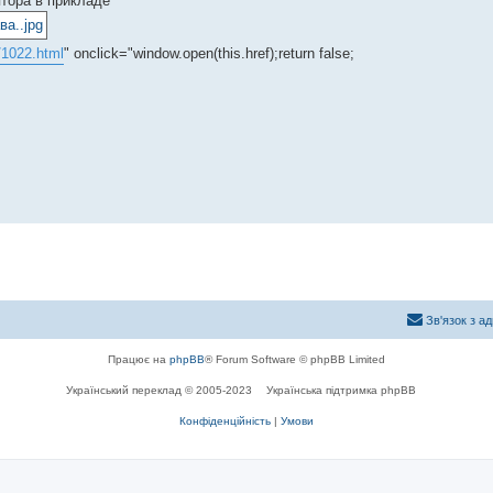
ятора в прикладе
s/1022.html
" onclick="window.open(this.href);return false;
Зв'язок з а
Працює на
phpBB
® Forum Software © phpBB Limited
Український переклад © 2005-2023
Українська підтримка phpBB
Конфіденційність
|
Умови