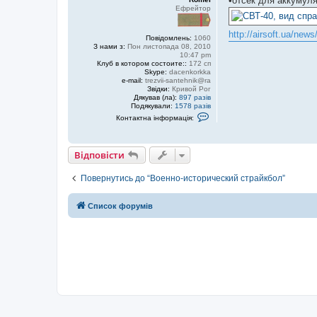
•отсек для аккумул
Ефрейтор
http://airsoft.ua/new
Повідомлень:
1060
З нами з:
Пон листопада 08, 2010
10:47 pm
Клуб в котором состоите::
172 сп
Skype:
dacenkorkka
e-mail:
trezvii-santehnik@ra
Звідки:
Кривой Рог
Дякував (ла):
897 разів
Подякували:
1578 разів
К
Контактна інформація:
о
н
т
а
Відповісти
к
т
н
Повернутись до “Военно-исторический страйкбол”
а
і
н
Список форумів
ф
о
р
м
а
ц
і
я
к
о
р
и
с