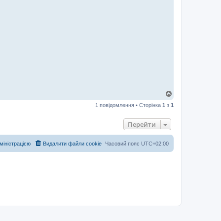
Д
о
1 повідомлення • Сторінка
1
з
1
г
о
р
Перейти
и
дміністрацією
Видалити файли cookie
Часовий пояс
UTC+02:00