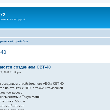
172
ричної реконструкції
рический страйкбол
-40
маются созданием СВТ-40
24, 2011 11:19 pm
я созданием страйкбольного AEG'а СВТ-40
ся на станках с ЧПУ, а также штамповкой
ральное дерево
 совместимы с Tokyo Marui
 стволика: 550мм
автомат/автомат