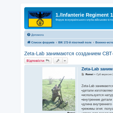
1./Infanterie Regiment 
Форум всеукраїнського клуба військово-істо
Допомога
Список форумів
ВІК 172-й піхотний полк
Военно-исто
Zeta-Lab занимаются созданием СВТ
Відповісти
Zeta-Lab зани
П
Romei
»
Суб вересня 
о
в
і
Zeta-Lab занимаютс
д
о
•детали изготовляют
м
•используется нату
л
е
•внутренние детали
н
•длина внутреннего
н
я
•режимы огня: полу
Romei