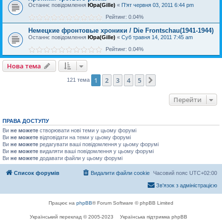
Останнє повідомлення
Юра(Gille)
«
П'ят червня 03, 2011 6:44 pm
Рейтинг: 0.04%
Немецкие фронтовые хроники / Die Frontschau(1941-1944)
Останнє повідомлення
Юра(Gille)
«
Суб травня 14, 2011 7:45 am
Рейтинг: 0.04%
Нова тема
1
2
3
4
5
Далі
121 тема
Перейти
ПРАВА ДОСТУПУ
Ви
не можете
створювати нові теми у цьому форумі
Ви
не можете
відповідати на теми у цьому форумі
Ви
не можете
редагувати ваші повідомлення у цьому форумі
Ви
не можете
видаляти ваші повідомлення у цьому форумі
Ви
не можете
додавати файли у цьому форумі
Список форумів
Видалити файли cookie
Часовий пояс
UTC+02:00
Зв'язок з адміністрацією
Працює на
phpBB
® Forum Software © phpBB Limited
Український переклад © 2005-2023
Українська підтримка phpBB