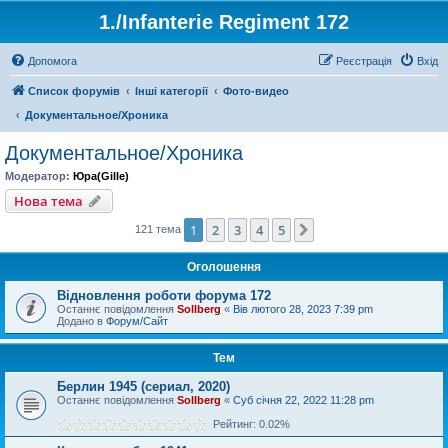
1./Infanterie Regiment 172
Допомога
Реєстрація
Вхід
Список форумів
Інші категорії
Фото-видео
Документальное/Хроника
Документальное/Хроника
Модератор:
Юра(Gille)
Нова тема
1
2
3
4
5
Далі
121 тема
Оголошення
Відновлення роботи форума 172
Останнє повідомлення
Sollberg
«
Вів лютого 28, 2023 7:39 pm
Додано в
Форум/Сайт
Тем
Берлин 1945 (сериал, 2020)
Останнє повідомлення
Sollberg
«
Суб січня 22, 2022 11:28 pm
Рейтинг: 0.02%