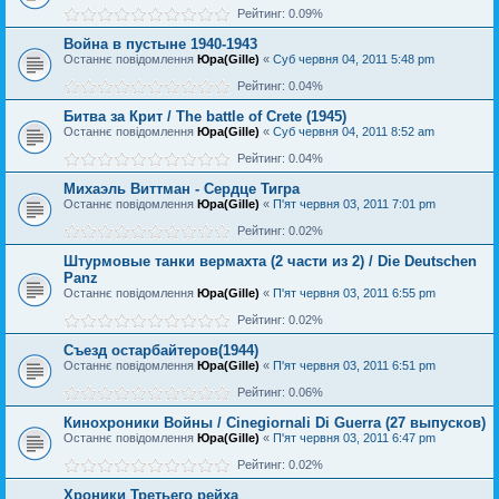
Рейтинг: 0.09%
Война в пустыне 1940-1943
Останнє повідомлення
Юра(Gille)
«
Суб червня 04, 2011 5:48 pm
Рейтинг: 0.04%
Битва за Крит / The battle of Crete (1945)
Останнє повідомлення
Юра(Gille)
«
Суб червня 04, 2011 8:52 am
Рейтинг: 0.04%
Михаэль Виттман - Сердце Тигра
Останнє повідомлення
Юра(Gille)
«
П'ят червня 03, 2011 7:01 pm
Рейтинг: 0.02%
Штурмовые танки вермахта (2 части из 2) / Die Deutschen
Panz
Останнє повідомлення
Юра(Gille)
«
П'ят червня 03, 2011 6:55 pm
Рейтинг: 0.02%
Съезд остарбайтеров(1944)
Останнє повідомлення
Юра(Gille)
«
П'ят червня 03, 2011 6:51 pm
Рейтинг: 0.06%
Кинохроники Войны / Cinegiornali Di Guerra (27 выпусков)
Останнє повідомлення
Юра(Gille)
«
П'ят червня 03, 2011 6:47 pm
Рейтинг: 0.02%
Хроники Третьего рейха