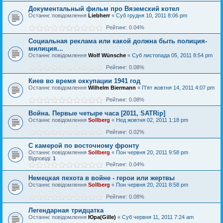
Документальный фильм про Вяземский котел
Останнє повідомлення
Liebherr
«
Суб грудня 10, 2011 8:06 pm
Рейтинг: 0.04%
Социальная реклама или какой должна быть полиция-
милиция...
Останнє повідомлення
Wolf Wünsche
«
Суб листопада 05, 2011 8:54 pm
Рейтинг: 0.08%
Киев во время оккупации 1941 год
Останнє повідомлення
Wilhelm Biermann
«
П'ят жовтня 14, 2011 4:07 pm
Рейтинг: 0.08%
Война. Первые четыре часа [2011, SATRip]
Останнє повідомлення
Sollberg
«
Нед жовтня 02, 2011 1:18 pm
Рейтинг: 0.02%
С камерой по восточному фронту
Останнє повідомлення
Sollberg
«
Пон червня 20, 2011 9:58 pm
Відповіді:
1
Рейтинг: 0.04%
Немецкая пехота в войне - герои или жертвы
Останнє повідомлення
Sollberg
«
Пон червня 20, 2011 8:58 pm
Рейтинг: 0.08%
Легендарная тридцатка
Останнє повідомлення
Юра(Gille)
«
Суб червня 11, 2011 7:24 am