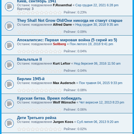
Киев, сентябрь 1941
Останнє повідомлення
F.Rosenthal
«
Сер грудня 22, 2021 6:28 pm
Відповіді:
3
Рейтинг: 0.23%
They Shall Not Grow Old/Они никогда не станут старше
Останнє повідомлення
Alfred Darre
«
Нед грудня 30, 2018 9:35 am
Рейтинг: 0.09%
Апокалипсис: Первая мировая война (5 серий из 5)
Останнє повідомлення
Sollberg
«
Пон лютого 19, 2018 9:41 pm
Рейтинг: 0.04%
Вильгельм II
Останнє повідомлення
Kurt Leftor
«
Нед березня 06, 2016 11:50 am
Рейтинг: 0.04%
Берлин 1945-й
Останнє повідомлення
Max Audersch
«
Пон травня 04, 2015 9:33 pm
Рейтинг: 0.08%
Курская битва. Время побеждать
Останнє повідомлення
Wolf Wünsche
«
Чет вересня 12, 2013 8:23 pm
Рейтинг: 0.06%
Дети Третьего рейха
Останнє повідомлення
Jurgen Koos
«
Суб липня 06, 2013 9:20 am
Рейтинг: 0.02%