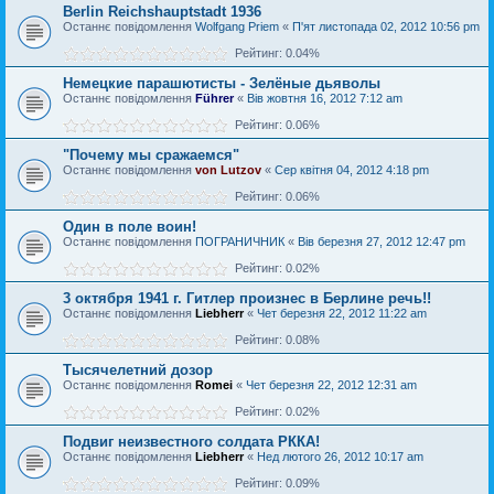
Berlin Reichshauptstadt 1936
Останнє повідомлення
Wolfgang Priem
«
П'ят листопада 02, 2012 10:56 pm
Рейтинг: 0.04%
Немецкие парашютисты - Зелёные дьяволы
Останнє повідомлення
Führer
«
Вів жовтня 16, 2012 7:12 am
Рейтинг: 0.06%
"Почему мы сражаемся"
Останнє повідомлення
von Lutzov
«
Сер квітня 04, 2012 4:18 pm
Рейтинг: 0.06%
Один в поле воин!
Останнє повідомлення
ПОГРАНИЧНИК
«
Вів березня 27, 2012 12:47 pm
Рейтинг: 0.02%
3 октября 1941 г. Гитлер произнес в Берлине речь!!
Останнє повідомлення
Liebherr
«
Чет березня 22, 2012 11:22 am
Рейтинг: 0.08%
Тысячелетний дозор
Останнє повідомлення
Romei
«
Чет березня 22, 2012 12:31 am
Рейтинг: 0.02%
Подвиг неизвестного солдата РККА!
Останнє повідомлення
Liebherr
«
Нед лютого 26, 2012 10:17 am
Рейтинг: 0.09%