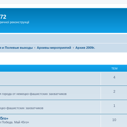
172
ричної реконструкції
я и Полевые выходы
Архивы мероприятий
Архив 2009г.
ТЕМ
4
2
 города от немецко-фашистских захватчиков
1
ецко-фашистских захватчиков
45го»
10
 Победа. Май 45го»