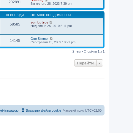
Sollberg
и
н
202891
о
о
н
Вів лютого 28, 2023 7:39 pm
о
н
м
в
н
с
я
л
і
є
т
е
д
п
а
ПЕРЕГЛЯДИ
ОСТАННЄ ПОВІДОМЛЕННЯ
н
о
о
н
н
м
в
н
von Lutzov
я
58585
л
і
є
Нед липня 25, 2010 5:11 pm
е
д
п
н
о
о
н
м
в
я
Otto Simmer
л
і
14145
Сер травня 13, 2009 10:21 pm
е
д
н
о
н
м
2 тем • Сторінка
1
з
1
я
л
е
н
Перейти
н
я
дміністрацією
Видалити файли cookie
Часовий пояс
UTC+02:00