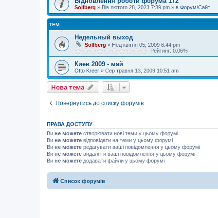
Відновлення роботи форума 172
Sollberg
»
Вів лютого 28, 2023 7:39 pm
» в
Форум/Сайт
ТЕМ
Недельный выход
Sollberg
»
Нед квітня 05, 2009 6:44 pm
Рейтинг: 0.06%
Киев 2009 - май
Otto Kreer
»
Сер травня 13, 2009 10:51 am
Нова тема
Повернутись до списку форумів
ПРАВА ДОСТУПУ
Ви
не можете
створювати нові теми у цьому форумі
Ви
не можете
відповідати на теми у цьому форумі
Ви
не можете
редагувати ваші повідомлення у цьому форумі
Ви
не можете
видаляти ваші повідомлення у цьому форумі
Ви
не можете
додавати файли у цьому форумі
Список форумів