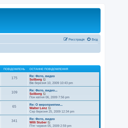
Реєстрація
Вхід
ПОВІДОМЛЕНЬ
ОСТАННЄ ПОВІДОМЛЕННЯ
Re: Фото, видео
175
П
Sollberg
е
Вів березня 10, 2009 10:43 pm
р
е
Re: Фото, видео...
109
г
П
Sollberg
л
е
Пон квітня 06, 2009 7:56 pm
я
р
н
е
Re: О мероприятии...
65
у
г
П
Walter Lenz
т
л
е
Сер березня 25, 2009 12:34 pm
и
я
р
о
н
е
Re: Фото, видео
с
341
у
г
П
Willi Stuber
т
т
л
е
П'ят червня 05, 2009 2:59 pm
а
и