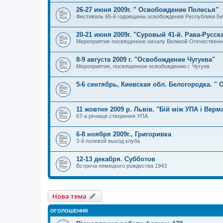
26-27 июня 2009г. " Освобождение Полесья"
Фестиваль 65-й годовщины освобождения Республики Бе
20-21 июня 2009г. "Суровый 41-й. Рава-Русск
Мероприятие посвященное началу Великой Отечественн
8-9 августа 2009 г. "Освобождение Чугуева"
Мероприятие, посвященное освобождению г. Чугуев
5-6 сентябрь, Киевская обл. Белогородка. " 
11 жовтня 2009 p. Львів. "Бій між УПА і Верм
67-а річниця створення УПА
6-8 ноября 2009г., Григоривка
3-й полевой выход клуба
12-13 декабря. Субботов
Встреча немецкого рождества 1943
Нова тема
ОГОЛОШЕННЯ