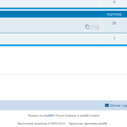
0
ВІДПОВІДІ
35
1
2
7
Зв'язок з а
Працює на
phpBB
® Forum Software © phpBB Limited
Український переклад © 2005-2023
Українська підтримка phpBB