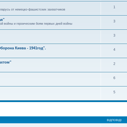
1
ларусь от немецко-фашистских захватчиков
ая"
3
ой войны и героическим боям первых дней войны
3
Оборона Киева - 1941год".
4
ахтом"
2
6
5
ВІДПОВІДІ