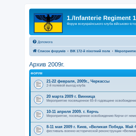
1./Infanterie Regiment 
Форум всеукраїнського клуба військово-істо
Допомога
Список форумів
ВІК 172-й піхотний полк
Мероприяти
Архив 2009г.
ФОРУМ
21-22 февраля, 2009г., Черкассы
2-й полевой выход клуба
20 марта 2009 г. Винница
Мероприятие посвященное 65-й годовщине освобождения
10-11 апреля 2009. г. Керчь
Мероприятие, посвященное освобождению Керчи от нем
8-11 мая 2009 г. Киев, «Великая Победа. Май 
фестиваль военно-исторической реконструкции «Великая