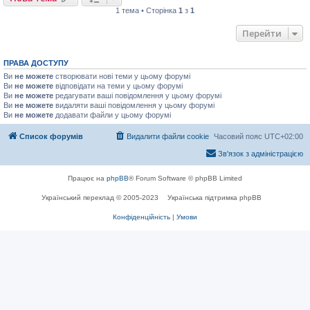
1 тема • Сторінка
1
з
1
Перейти
ПРАВА ДОСТУПУ
Ви
не можете
створювати нові теми у цьому форумі
Ви
не можете
відповідати на теми у цьому форумі
Ви
не можете
редагувати ваші повідомлення у цьому форумі
Ви
не можете
видаляти ваші повідомлення у цьому форумі
Ви
не можете
додавати файли у цьому форумі
Список форумів
Видалити файли cookie
Часовий пояс
UTC+02:00
Зв'язок з адміністрацією
Працює на
phpBB
® Forum Software © phpBB Limited
Український переклад © 2005-2023
Українська підтримка phpBB
Конфіденційність
|
Умови