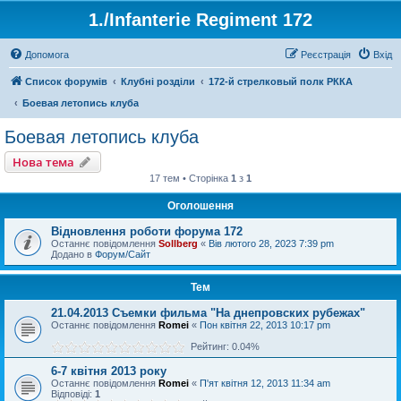
1./Infanterie Regiment 172
Допомога
Реєстрація
Вхід
Список форумів
Клубні розділи
172-й стрелковый полк РККА
Боевая летопись клуба
Боевая летопись клуба
Нова тема
17 тем • Сторінка
1
з
1
Оголошення
Відновлення роботи форума 172
Останнє повідомлення
Sollberg
«
Вів лютого 28, 2023 7:39 pm
Додано в
Форум/Сайт
Тем
21.04.2013 Съемки фильма "На днепровских рубежах"
Останнє повідомлення
Romei
«
Пон квітня 22, 2013 10:17 pm
Рейтинг: 0.04%
6-7 квітня 2013 року
Останнє повідомлення
Romei
«
П'ят квітня 12, 2013 11:34 am
Відповіді:
1