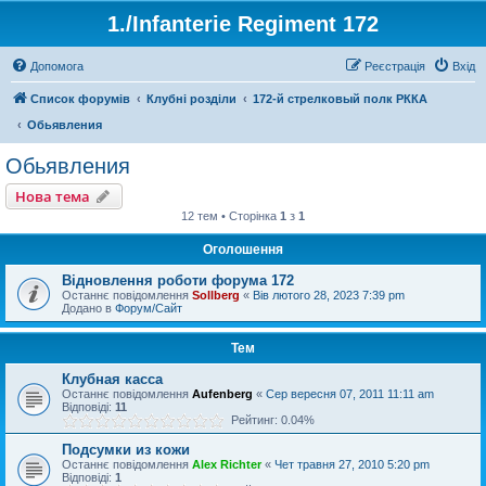
1./Infanterie Regiment 172
Допомога
Реєстрація
Вхід
Список форумів
Клубні розділи
172-й стрелковый полк РККА
Обьявления
Обьявления
Нова тема
12 тем • Сторінка
1
з
1
Оголошення
Відновлення роботи форума 172
Останнє повідомлення
Sollberg
«
Вів лютого 28, 2023 7:39 pm
Додано в
Форум/Сайт
Тем
Клубная касса
Останнє повідомлення
Aufenberg
«
Сер вересня 07, 2011 11:11 am
Відповіді:
11
Рейтинг: 0.04%
Подсумки из кожи
Останнє повідомлення
Alex Richter
«
Чет травня 27, 2010 5:20 pm
Відповіді:
1