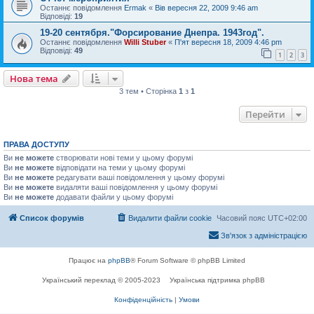
Останнє повідомлення
Ermak
«
Вів вересня 22, 2009 9:46 am
Відповіді:
19
19-20 сентября."Форсирование Днепра. 1943год".
Останнє повідомлення
Willi Stuber
«
П'ят вересня 18, 2009 4:46 pm
Відповіді:
49
1
2
3
Нова тема
3 тем • Сторінка
1
з
1
Перейти
ПРАВА ДОСТУПУ
Ви
не можете
створювати нові теми у цьому форумі
Ви
не можете
відповідати на теми у цьому форумі
Ви
не можете
редагувати ваші повідомлення у цьому форумі
Ви
не можете
видаляти ваші повідомлення у цьому форумі
Ви
не можете
додавати файли у цьому форумі
Список форумів
Видалити файли cookie
Часовий пояс
UTC+02:00
Зв'язок з адміністрацією
Працює на
phpBB
® Forum Software © phpBB Limited
Український переклад © 2005-2023
Українська підтримка phpBB
Конфіденційність
|
Умови