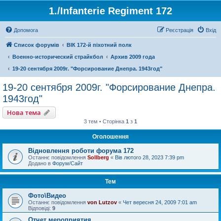
1./Infanterie Regiment 172
Допомога
Реєстрація
Вхід
Список форумів
ВІК 172-й піхотний полк
Военно-исторический страйкбол
Архив 2009 года
19-20 сентября 2009г. "Форсирование Днепра. 1943год"
19-20 сентября 2009г. "Форсирование Днепра.
1943год"
Нова тема
3 тем • Сторінка
1
з
1
Оголошення
Відновлення роботи форума 172
Останнє повідомлення
Sollberg
«
Вів лютого 28, 2023 7:39 pm
Додано в
Форум/Сайт
Тем
Фото\Видео
Останнє повідомлення
von Lutzov
«
Чет вересня 24, 2009 7:01 am
Відповіді:
9
Отчет мероприятия