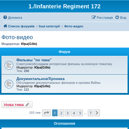
1./Infanterie Regiment 172
Допомога
Реєстрація
Вхід
Список форумів
Інші категорії
Фото-видео
Фото-видео
Модератор:
Юра(Gille)
Форум
Фильмы "по теме"
Советуем/обсуждаем интересные фильмы на военную тематику
Модератор:
Юра(Gille)
Тем:
206
Документальное/Хроника
Обсуждение документальных фильмов и хроники Войны
Модератор:
Юра(Gille)
Тем:
121
Нова тема
Сторінка
1
з
7
1
2
3
4
5
7
Далі
193 тем
…
Оголошення