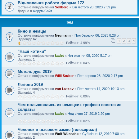
Відновлення роботи форума 172
Останнє повідомлення
Sollberg
«
Вів лютого 28, 2023 7:39 pm
Додано в
Форум/Сайт
Тем
Кино и немцы
Останнє повідомлення
Neumann
«
Пон березня 06, 2023 8:28 pm
Відповіді:
67
1
2
3
4
Рейтинг: 4.99%
"Наші котики"
Останнє повідомлення
kadet
«
Чет жовтня 08, 2020 5:17 pm
Відповіді:
1
Рейтинг: 0.04%
Метель душ 2019
Останнє повідомлення
Willi Stuber
«
П'ят серпня 28, 2020 2:17 pm
Легіони 2019
Останнє повідомлення
von Lutzov
«
П'ят лютого 14, 2020 10:13 am
Відповіді:
4
Рейтинг: 0.09%
Чем пользовались из немецких трофеев советские
солдаты
Останнє повідомлення
kadet
«
Нед січня 27, 2019 2:20 pm
Рейтинг: 0.02%
Человек в высоком замке (телесериал)
Останнє повідомлення
Wolf Wünsche
«
Суб січня 12, 2019 7:00 am
Відповіді:
2