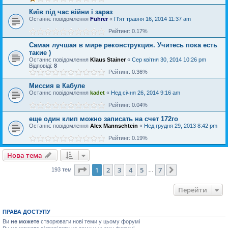
Київ під час війни і зараз
Останнє повідомлення
Führer
«
П'ят травня 16, 2014 11:37 am
Рейтинг: 0.17%
Самая лучшая в мире реконструкция. Учитесь пока есть
такие )
Останнє повідомлення
Klaus Stainer
«
Сер квітня 30, 2014 10:26 pm
Відповіді:
8
Рейтинг: 0.36%
Миссия в Кабуле
Останнє повідомлення
kadet
«
Нед січня 26, 2014 9:16 am
Рейтинг: 0.04%
еще один клип можно записать на счет 172го
Останнє повідомлення
Alex Mannschtein
«
Нед грудня 29, 2013 8:42 pm
Рейтинг: 0.19%
Нова тема
Сторінка
1
з
7
1
2
3
4
5
7
Далі
193 тем
…
Перейти
ПРАВА ДОСТУПУ
Ви
не можете
створювати нові теми у цьому форумі