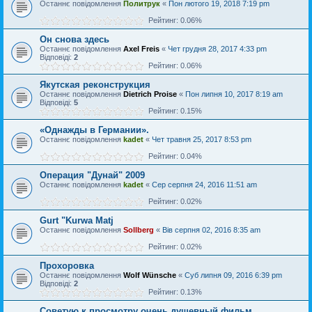
Останнє повідомлення
Политрук
«
Пон лютого 19, 2018 7:19 pm
Рейтинг: 0.06%
Он снова здесь
Останнє повідомлення
Axel Freis
«
Чет грудня 28, 2017 4:33 pm
Відповіді:
2
Рейтинг: 0.06%
Якутская реконструкция
Останнє повідомлення
Dietrich Proise
«
Пон липня 10, 2017 8:19 am
Відповіді:
5
Рейтинг: 0.15%
«Однажды в Германии».
Останнє повідомлення
kadet
«
Чет травня 25, 2017 8:53 pm
Рейтинг: 0.04%
Операция "Дунай" 2009
Останнє повідомлення
kadet
«
Сер серпня 24, 2016 11:51 am
Рейтинг: 0.02%
Gurt "Kurwa Matj
Останнє повідомлення
Sollberg
«
Вів серпня 02, 2016 8:35 am
Рейтинг: 0.02%
Прохоровка
Останнє повідомлення
Wolf Wünsche
«
Суб липня 09, 2016 6:39 pm
Відповіді:
2
Рейтинг: 0.13%
Советую к просмотру очень душевный фильм