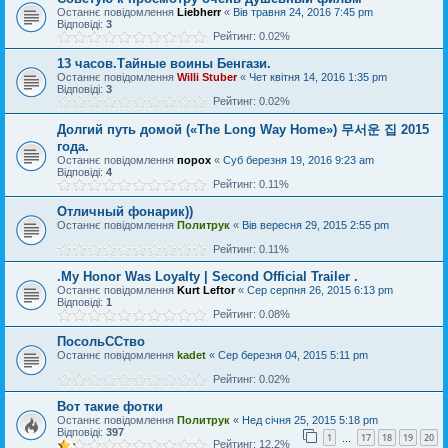
Останнє повідомлення
Liebherr
«
Вів травня 24, 2016 7:45 pm
Відповіді:
3
Рейтинг: 0.02%
13 часов.Тайные воины Бенгази.
Останнє повідомлення
Willi Stuber
«
Чет квітня 14, 2016 1:35 pm
Відповіді:
3
Рейтинг: 0.02%
Долгий путь домой («The Long Way Home») 무서운 집 2015
года.
Останнє повідомлення
порох
«
Суб березня 19, 2016 9:23 am
Відповіді:
4
Рейтинг: 0.11%
Отличный фонарик))
Останнє повідомлення
Политрук
«
Вів вересня 29, 2015 2:55 pm
Рейтинг: 0.11%
.My Honor Was Loyalty | Second Official Trailer .
Останнє повідомлення
Kurt Leftor
«
Сер серпня 26, 2015 6:13 pm
Відповіді:
1
Рейтинг: 0.08%
ПосольССтво
Останнє повідомлення
kadet
«
Сер березня 04, 2015 5:11 pm
Рейтинг: 0.02%
Вот такие фотки
Останнє повідомлення
Политрук
«
Нед січня 25, 2015 5:18 pm
Відповіді:
397
1
17
18
19
20
…
Рейтинг: 12.2%