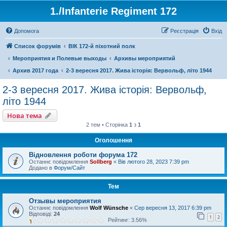
1./Infanterie Regiment 172
Допомога
Реєстрація
Вхід
Список форумів
ВІК 172-й піхотний полк
Мероприятия и Полевые выходы
Архивы мероприятий
Архив 2017 года
2-3 вересня 2017. Жива історія: Вервольф, літо 1944
2-3 вересня 2017. Жива історія: Вервольф,
літо 1944
Нова тема
2 тем • Сторінка
1
з
1
Оголошення
Відновлення роботи форума 172
Останнє повідомлення
Sollberg
«
Вів лютого 28, 2023 7:39 pm
Додано в
Форум/Сайт
Тем
Отзывы мероприятия
Останнє повідомлення
Wolf Wünsche
«
Сер вересня 13, 2017 6:39 pm
Відповіді:
24
1
2
Рейтинг: 3.56%