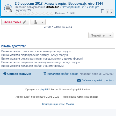
2-3 вересня 2017. Жива історія: Вервольф, літо 1944
Останнє повідомлення
URAN-U2
«
Чет серпня 31, 2017 2:31 pm
Відповіді:
23
1
2
Рейтинг: 1.14%
Нова тема
2 тем • Сторінка
1
з
1
Перейти
ПРАВА ДОСТУПУ
Ви
не можете
створювати нові теми у цьому форумі
Ви
не можете
відповідати на теми у цьому форумі
Ви
не можете
редагувати ваші повідомлення у цьому форумі
Ви
не можете
видаляти ваші повідомлення у цьому форумі
Ви
не можете
додавати файли у цьому форумі
Список форумів
Видалити файли cookie
Часовий пояс
UTC+02:00
Зв'язок з адміністрацією
Працює на
phpBB
® Forum Software © phpBB Limited
Український переклад © 2005-2023
Українська підтримка phpBB
Конфіденційність
|
Умови