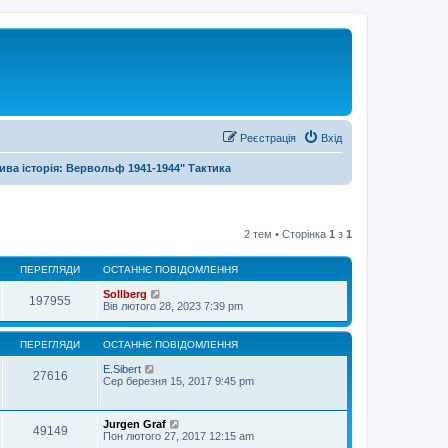
Реєстрація
Вхід
Жива історія: Вервольф 1941-1944" Тактика
2 тем • Сторінка
1
з
1
ПЕРЕГЛЯДИ
ОСТАННЄ ПОВІДОМЛЕННЯ
Sollberg
197955
Вів лютого 28, 2023 7:39 pm
ПЕРЕГЛЯДИ
ОСТАННЄ ПОВІДОМЛЕННЯ
E.Sibert
27616
Сер березня 15, 2017 9:45 pm
Jurgen Graf
49149
Пон лютого 27, 2017 12:15 am