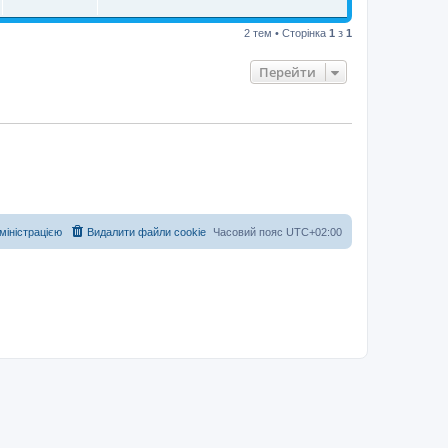
2 тем • Сторінка
1
з
1
Перейти
дміністрацією
Видалити файли cookie
Часовий пояс
UTC+02:00