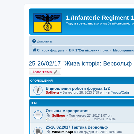
1./Infanterie Regiment 
Форум всеукраїнського клуба військово-істо
Допомога
Список форумів
ВІК 172-й піхотний полк
Мероприяти
25-26/02/17 "Жива історія: Вервольф
Нова тема
ОГОЛОШЕННЯ
Відновлення роботи форума 172
Sollberg
»
Вів лютого 28, 2023 7:39 pm
» в
Форум/Сайт
ТЕМ
Отзывы мероприятия
Sollberg
»
Пон лютого 27, 2017 1:07 pm
Рейтинг: 2.66%
25-26.02.2017 Тактика Вервольф
Wilhelm Kopf
»
Пон грудня 05, 2016 10:49 am