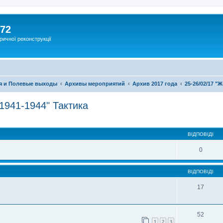
172
ричної реконструкції
я и Полевые выходы
Архивы мероприятий
Архив 2017 года
25-26/02/17 "
 1941-1944" Тактика
ВІДПОВІДІ
0
ВІДПОВІДІ
17
52
1
2
3