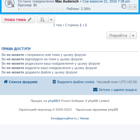
Останнє повідомлення
Max Audersch
«
Сер вересня 21, 2016 7:38 pm
Відповіді:
31
1
2
Рейтинг: 2.38%
Нова тема
2 тем • Сторінка
1
з
1
Перейти
ПРАВА ДОСТУПУ
Ви
не можете
створювати нові теми у цьому форумі
Ви
не можете
відповідати на теми у цьому форумі
Ви
не можете
редагувати ваші повідомлення у цьому форумі
Ви
не можете
видаляти ваші повідомлення у цьому форумі
Ви
не можете
додавати файли у цьому форумі
Список форумів
Видалити файли cookie
Часовий пояс
UTC+02:00
Зв'язок з адміністрацією
Працює на
phpBB
® Forum Software © phpBB Limited
Український переклад © 2005-2023
Українська підтримка phpBB
Конфіденційність
|
Умови