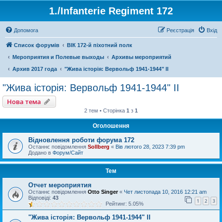
1./Infanterie Regiment 172
Допомога
Реєстрація
Вхід
Список форумів
ВІК 172-й піхотний полк
Мероприятия и Полевые выходы
Архивы мероприятий
Архив 2017 года
"Жива історія: Вервольф 1941-1944" ІІ
"Жива історія: Вервольф 1941-1944" ІІ
Нова тема
2 тем • Сторінка
1
з
1
Оголошення
Відновлення роботи форума 172
Останнє повідомлення
Sollberg
«
Вів лютого 28, 2023 7:39 pm
Додано в
Форум/Сайт
Тем
Отчет мероприятия
Останнє повідомлення
Otto Singer
«
Чет листопада 10, 2016 12:21 am
Відповіді:
43
1
2
3
Рейтинг: 5.05%
"Жива історія: Вервольф 1941-1944" ІІ