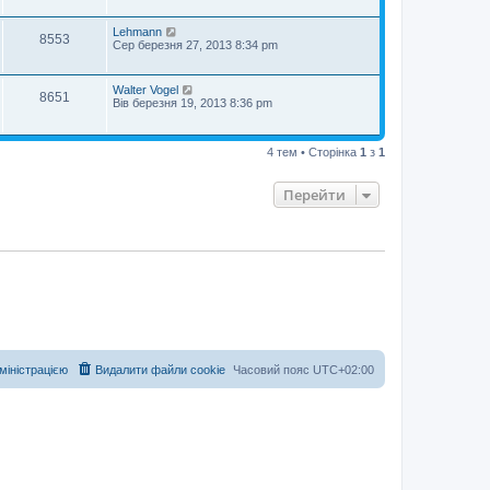
Lehmann
8553
Сер березня 27, 2013 8:34 pm
Walter Vogel
8651
Вів березня 19, 2013 8:36 pm
4 тем • Сторінка
1
з
1
Перейти
дміністрацією
Видалити файли cookie
Часовий пояс
UTC+02:00