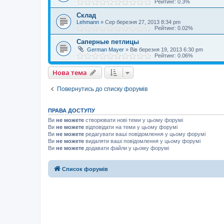
Рейтинг: 0.3%
Склад
Lehmann
»
Сер березня 27, 2013 8:34 pm
Рейтинг: 0.02%
Саперные петлицы
German Mayer
»
Вів березня 19, 2013 6:30 pm
Рейтинг: 0.06%
Нова тема
Повернутись до списку форумів
ПРАВА ДОСТУПУ
Ви
не можете
створювати нові теми у цьому форумі
Ви
не можете
відповідати на теми у цьому форумі
Ви
не можете
редагувати ваші повідомлення у цьому форумі
Ви
не можете
видаляти ваші повідомлення у цьому форумі
Ви
не можете
додавати файли у цьому форумі
Список форумів