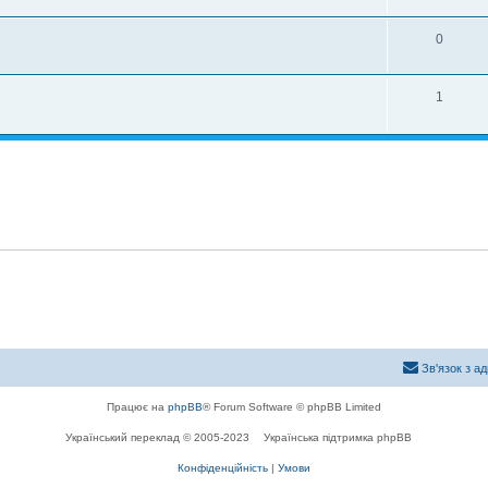
0
1
Зв'язок з а
Працює на
phpBB
® Forum Software © phpBB Limited
Український переклад © 2005-2023
Українська підтримка phpBB
Конфіденційність
|
Умови