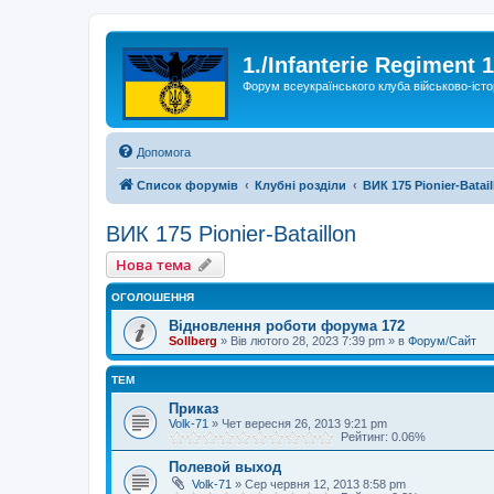
1./Infanterie Regiment 
Форум всеукраїнського клуба військово-істо
Допомога
Список форумів
Клубні розділи
ВИК 175 Pionier-Batail
ВИК 175 Pionier-Bataillon
Нова тема
ОГОЛОШЕННЯ
Відновлення роботи форума 172
Sollberg
»
Вів лютого 28, 2023 7:39 pm
» в
Форум/Сайт
ТЕМ
Приказ
Volk-71
»
Чет вересня 26, 2013 9:21 pm
Рейтинг: 0.06%
Полевой выход
Volk-71
»
Сер червня 12, 2013 8:58 pm