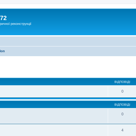
172
ричної реконструкції
lon
ВІДПОВІДІ
0
ВІДПОВІДІ
0
4