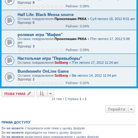
Відповіді:
8
Рейтинг: 0.08%
Half Life: Black Messa source
Останнє повідомлення
Прокопишин РККА
«
Суб лютого 18, 2012 8:01 am
Відповіді:
6
Рейтинг: 0.04%
ролевая игра "Мафия"
Останнє повідомлення
Прокопишин РККА
«
П'ят лютого 17, 2012 5:08
pm
Відповіді:
3
Рейтинг: 0.09%
Настольная игра "Перевыборы"
Останнє повідомлення
Sollberg
«
П'ят лютого 17, 2012 11:24 am
Bundeswehr OnLine Game
Останнє повідомлення
Sollberg
«
Вів лютого 14, 2012 11:04 pm
Відповіді:
2
Рейтинг: 0.02%
Нова тема
14 тем • Сторінка
1
з
1
Перейти
ПРАВА ДОСТУПУ
Ви
не можете
створювати нові теми у цьому форумі
Ви
не можете
відповідати на теми у цьому форумі
Ви
не можете
редагувати ваші повідомлення у цьому форумі