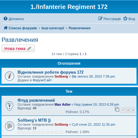
1./Infanterie Regiment 172
Допомога
Реєстрація
Вхід
Список форумів
Інші категорії
Развлечения
Развлечения
Нова тема
14 тем • Сторінка
1
з
1
Оголошення
Відновлення роботи форума 172
Останнє повідомлення
Sollberg
«
Вів лютого 28, 2023 7:39 pm
Додано в
Форум/Сайт
Тем
Флуд развлечений
Останнє повідомлення
Max Adler
«
Нед травня 19, 2013 6:28 pm
Відповіді:
49
1
2
3
Рейтинг: 0.17%
Sollberg's MTB ))
Останнє повідомлення
Sollberg
«
Суб січня 22, 2022 11:35 pm
Відповіді:
19
Рейтинг: 1.59%