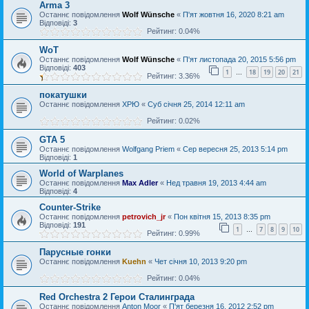
Arma 3
Останнє повідомлення
Wolf Wünsche
«
П'ят жовтня 16, 2020 8:21 am
Відповіді:
3
Рейтинг: 0.04%
WoT
Останнє повідомлення
Wolf Wünsche
«
П'ят листопада 20, 2015 5:56 pm
Відповіді:
403
1
18
19
20
21
…
Рейтинг: 3.36%
покатушки
Останнє повідомлення
ХРЮ
«
Суб січня 25, 2014 12:11 am
Рейтинг: 0.02%
GTA 5
Останнє повідомлення
Wolfgang Priem
«
Сер вересня 25, 2013 5:14 pm
Відповіді:
1
World of Warplanes
Останнє повідомлення
Max Adler
«
Нед травня 19, 2013 4:44 am
Відповіді:
4
Counter-Strike
Останнє повідомлення
petrovich_jr
«
Пон квітня 15, 2013 8:35 pm
Відповіді:
191
1
7
8
9
10
…
Рейтинг: 0.99%
Парусные гонки
Останнє повідомлення
Kuehn
«
Чет січня 10, 2013 9:20 pm
Рейтинг: 0.04%
Red Orchestra 2 Герои Сталинграда
Останнє повідомлення
Anton Moor
«
П'ят березня 16, 2012 2:52 pm