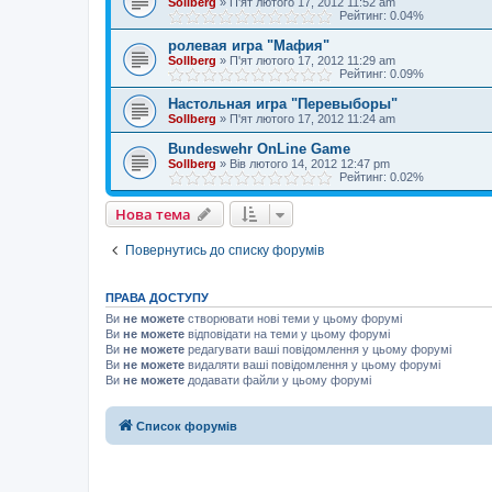
Sollberg
»
П'ят лютого 17, 2012 11:52 am
Рейтинг: 0.04%
ролевая игра "Мафия"
Sollberg
»
П'ят лютого 17, 2012 11:29 am
Рейтинг: 0.09%
Настольная игра "Перевыборы"
Sollberg
»
П'ят лютого 17, 2012 11:24 am
Bundeswehr OnLine Game
Sollberg
»
Вів лютого 14, 2012 12:47 pm
Рейтинг: 0.02%
Нова тема
Повернутись до списку форумів
ПРАВА ДОСТУПУ
Ви
не можете
створювати нові теми у цьому форумі
Ви
не можете
відповідати на теми у цьому форумі
Ви
не можете
редагувати ваші повідомлення у цьому форумі
Ви
не можете
видаляти ваші повідомлення у цьому форумі
Ви
не можете
додавати файли у цьому форумі
Список форумів