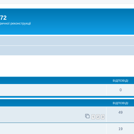
172
ричної реконструкції
ВІДПОВІДІ
0
ВІДПОВІДІ
49
1
2
3
19