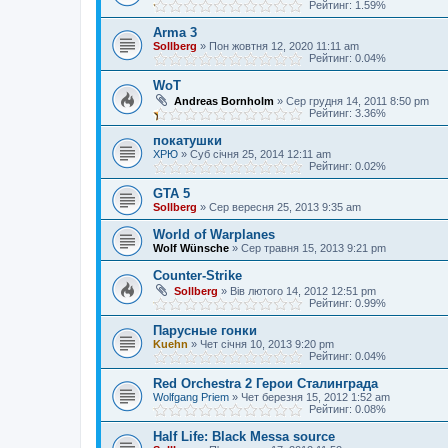
Рейтинг: 1.59%
Arma 3
Sollberg
»
Пон жовтня 12, 2020 11:11 am
Рейтинг: 0.04%
WoT
Andreas Bornholm
»
Сер грудня 14, 2011 8:50 pm
Рейтинг: 3.36%
покатушки
ХРЮ
»
Суб січня 25, 2014 12:11 am
Рейтинг: 0.02%
GTA 5
Sollberg
»
Сер вересня 25, 2013 9:35 am
World of Warplanes
Wolf Wünsche
»
Сер травня 15, 2013 9:21 pm
Counter-Strike
Sollberg
»
Вів лютого 14, 2012 12:51 pm
Рейтинг: 0.99%
Парусные гонки
Kuehn
»
Чет січня 10, 2013 9:20 pm
Рейтинг: 0.04%
Red Orchestra 2 Герои Сталинграда
Wolfgang Priem
»
Чет березня 15, 2012 1:52 am
Рейтинг: 0.08%
Half Life: Black Messa source