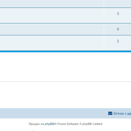
3
0
2
Зв'язок з а
Працює на
phpBB
® Forum Software © phpBB Limited