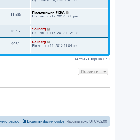
Прокопишин РККА
11565
П'ят лютого 17, 2012 5:08 pm
Sollberg
8345
П'ят лютого 17, 2012 11:24 am
Sollberg
9951
Вів лютого 14, 2012 11:04 pm
14 тем • Сторінка
1
з
1
Перейти
дміністрацією
Видалити файли cookie
Часовий пояс
UTC+02:00