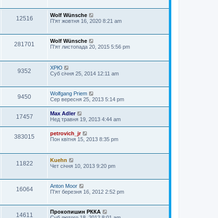
Wolf Wünsche
12516
П'ят жовтня 16, 2020 8:21 am
Wolf Wünsche
281701
П'ят листопада 20, 2015 5:56 pm
ХРЮ
9352
Суб січня 25, 2014 12:11 am
Wolfgang Priem
9450
Сер вересня 25, 2013 5:14 pm
Max Adler
17457
Нед травня 19, 2013 4:44 am
petrovich_jr
383015
Пон квітня 15, 2013 8:35 pm
Kuehn
11822
Чет січня 10, 2013 9:20 pm
Anton Moor
16064
П'ят березня 16, 2012 2:52 pm
Прокопишин РККА
14611
Суб лютого 18, 2012 8:01 am