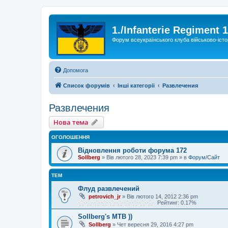
1./Infanterie Regiment 
Форум всеукраїнського клуба військово-істо
Допомога
Список форумів
Інші категорії
Развлечения
Развлечения
Нова тема
ОГОЛОШЕННЯ
Відновлення роботи форума 172
Sollberg
»
Вів лютого 28, 2023 7:39 pm
» в
Форум/Сайт
ТЕМ
Флуд развлечений
petrovich_jr
»
Вів лютого 14, 2012 2:36 pm
Рейтинг: 0.17%
Sollberg's MTB ))
Sollberg
»
Чет вересня 29, 2016 4:27 pm