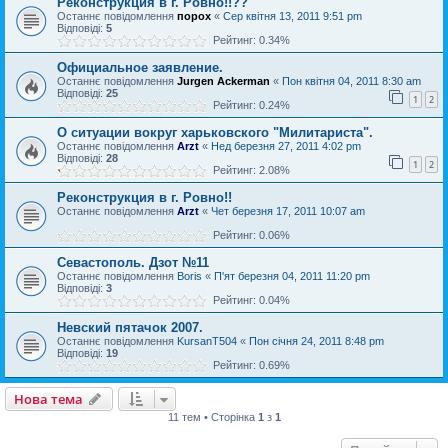
Реконструкция в г. Ровно!!??
Останнє повідомлення
порох
«
Сер квітня 13, 2011 9:51 pm
Відповіді:
5
Рейтинг: 0.34%
Официальное заявление.
Останнє повідомлення
Jurgen Ackerman
«
Пон квітня 04, 2011 8:30 am
Відповіді:
25
1
2
Рейтинг: 0.24%
О ситуации вокруг харьковского "Милитариста".
Останнє повідомлення
Arzt
«
Нед березня 27, 2011 4:02 pm
Відповіді:
28
1
2
Рейтинг: 2.08%
Реконструкция в г. Ровно!!
Останнє повідомлення
Arzt
«
Чет березня 17, 2011 10:07 am
Рейтинг: 0.06%
Севастополь. Дзот №11
Останнє повідомлення
Boris
«
П'ят березня 04, 2011 11:20 pm
Відповіді:
3
Рейтинг: 0.04%
Невский пятачок 2007.
Останнє повідомлення
KursanT504
«
Пон січня 24, 2011 8:48 pm
Відповіді:
19
Рейтинг: 0.69%
Нова тема
11 тем • Сторінка
1
з
1