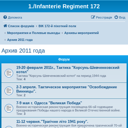
1./Infanterie Regiment 172
Допомога
Реєстрація
Вхід
Список форумів
ВІК 172-й піхотний полк
Мероприятия и Полевые выходы
Архивы мероприятий
Архив 2011 года
Архив 2011 года
Форум
19-20 февраля 2011г., Тактика "Корсунь-Шевченковский
котел"
Тактика "Корсунь-Шевченковский котел" на период 1944 года
Тем:
4
2-3 апреля. Тактическое мероприятие "Освобождение
Винницы".
Тем:
2
7-9 мая г. Одесса "Великая Победа"
Военно-историческая реконструкция посвящена 66-ой годовщине
празднования Победы нашего народа в Великой Отечественной войне.
Тем:
3
11-12 червня."Трагічне літо 1941 року".
Военно-историческая реконструкция боя приурочена трагической 70-ой