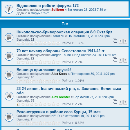
Відновлення роботи форума 172
Останнє повідомлення
Sollberg
«
Вів лютого 28, 2023 7:39 pm
Додано в
Форум/Сайт
Тем
Никопольско-Криворожская операция 8-9 Октября
Останнє повідомлення
Storozh0
«
Пон жовтня 31, 2011 5:39 pm
Відповіді:
21
1
2
Рейтинг: 1.65%
70 лет началу обороны Севастополя 1941-42 гг
Останнє повідомлення
Jurgen Taube
«
Нед жовтня 23, 2011 6:36 am
Відповіді:
22
1
2
Рейтинг: 2.2%
Винница приглашает друзей!
Останнє повідомлення
Alex Koos
«
П'ят вересня 30, 2011 1:27 pm
Відповіді:
10
Рейтинг: 1.01%
23-24 липня. Іваничівський р-н, с. Заставне. Волинська
обл.
Останнє повідомлення
Alex Richter
«
Сер липня 27, 2011 9:05 pm
Відповіді:
33
1
2
Рейтинг: 2.7%
Реконструкция в районе села Курцы, 15 мая
Останнє повідомлення
HELD
«
Чет травня 19, 2011 6:24 pm
Відповіді:
7
Рейтинг: 0.64%