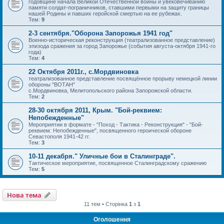
годовщине начала Великой Отечественной войны и увековечиванию
памяти солдат-пограничников, ставшими первыми на защиту границы
нашей Родины и павших геройской смертью на ее рубежах.
Тем:
9
2-3 сентября."Оборона Запорожья 1941 год"
Военно-историческая реконструкция (театрализованное представление)
эпизода сражения за город Запорожье (события августа-октября 1941-го
года)
Тем:
4
22 Октября 2011г., с.Мордвиновка
театрализованное представление посвящённое прорыву немецкой линии
обороны "ВОТАН"
с.Мордвиновка, Мелитопольского района Запорожской области.
Тем:
2
28-30 октября 2011, Крым. "Бой-реквием:
Непобежденные"
Мероприятии в формате - "Поход - Тактика - Реконструкция" - "Бой-
реквием: Непобежденные", посвященного героической обороне
Севастополя 1941-42 гг.
Тем:
3
10-11 декабря." Уличные бои в Сталинграде".
Тактическое мероприятие, посвященное Сталинградскому сражению
Тем:
5
Нова тема
11 тем • Сторінка
1
з
1
Оголошення