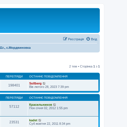
Реєстрація
Вхід
11г., с.Мордвиновка
2 тем • Сторінка
1
з
1
ПЕРЕГЛЯДИ
ОСТАННЄ ПОВІДОМЛЕННЯ
Sollberg
198401
Вів лютого 28, 2023 7:39 pm
ПЕРЕГЛЯДИ
ОСТАННЄ ПОВІДОМЛЕННЯ
Красильников
57112
Пон січня 02, 2012 1:55 pm
kadet
23531
Суб жовтня 22, 2011 8:34 pm