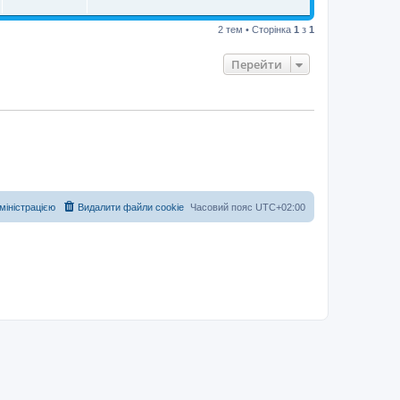
2 тем • Сторінка
1
з
1
Перейти
дміністрацією
Видалити файли cookie
Часовий пояс
UTC+02:00