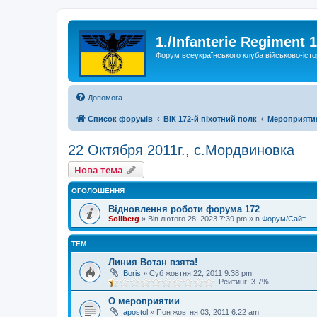
1./Infanterie Regiment 
Форум всеукраїнського клуба військово-істо
Допомога
Список форумів
ВІК 172-й піхотний полк
Мероприяти
22 Октября 2011г., с.Мордвиновка
Нова тема
ОГОЛОШЕННЯ
Відновлення роботи форума 172
Sollberg
»
Вів лютого 28, 2023 7:39 pm
» в
Форум/Сайт
ТЕМ
Линия Вотан взята!
Boris
»
Суб жовтня 22, 2011 9:38 pm
Рейтинг: 3.7%
О мероприятии
apostol
»
Пон жовтня 03, 2011 6:22 am