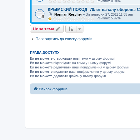
Рейтинг: 0.04%
КРЫМСКИЙ ПОХОД -70лет началу обороны С
Norman Rescher
»
Вів вересня 27, 2011 11:55 am
Рейтинг: 5.97%
Нова тема
Повернутись до списку форумів
ПРАВА ДОСТУПУ
Ви
не можете
створювати нові теми у цьому форумі
Ви
не можете
відповідати на теми у цьому форумі
Ви
не можете
редагувати ваші повідомлення у цьому форумі
Ви
не можете
видаляти ваші повідомлення у цьому форумі
Ви
не можете
додавати файли у цьому форумі
Список форумів