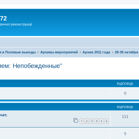
172
ричної реконструкції
я и Полевые выходы
Архивы мероприятий
Архив 2011 года
28-30 октябр
вием: Непобежденные"
ВІДПОВІДІ
0
ВІДПОВІДІ
чет.
111
1
2
3
4
5
6
5