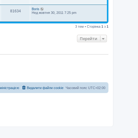
Boris
81634
Нед жовтня 30, 2011 7:25 pm
3 тем • Сторінка
1
з
1
Перейти
дміністрацією
Видалити файли cookie
Часовий пояс
UTC+02:00