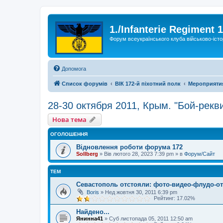
1./Infanterie Regiment 
Форум всеукраїнського клуба військово-істо
Допомога
Список форумів
ВІК 172-й піхотний полк
Мероприяти
28-30 октября 2011, Крым. "Бой-рек
Нова тема
ОГОЛОШЕННЯ
Відновлення роботи форума 172
Sollberg
»
Вів лютого 28, 2023 7:39 pm
» в
Форум/Сайт
ТЕМ
Севастополь отстояли: фото-видео-флудо-от
Boris
»
Нед жовтня 30, 2011 6:39 pm
Рейтинг: 17.02%
Найдено...
Янинна41
»
Суб листопада 05, 2011 12:50 am