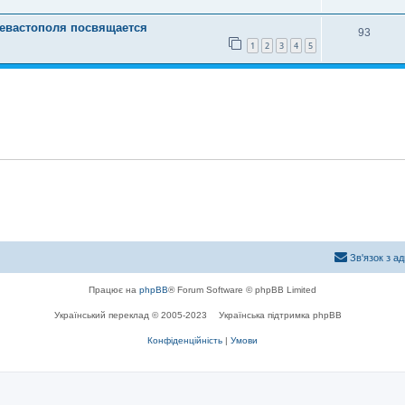
евастополя посвящается
93
1
2
3
4
5
Зв'язок з а
Працює на
phpBB
® Forum Software © phpBB Limited
Український переклад © 2005-2023
Українська підтримка phpBB
Конфіденційність
|
Умови