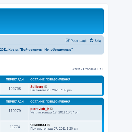
Реєстрація
Вхід
я 2011, Крым. "Бой-реквием: Непобежденные"
3 тем • Сторінка
1
з
1
ПЕРЕГЛЯДИ
ОСТАННЄ ПОВІДОМЛЕННЯ
Sollberg
195758
Вів лютого 28, 2023 7:39 pm
ПЕРЕГЛЯДИ
ОСТАННЄ ПОВІДОМЛЕННЯ
petrovich_jr
110279
Чет листопада 17, 2011 10:37 pm
Янинна41
11774
Пон листопада 07, 2011 1:20 am