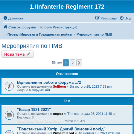
1./Infanterie Regiment 172
Допомога
Реєстрація
Вхід
Список форумів
Історiя(Реконструкція)
Первая Мировая и Гражданская войны
Мероприятия по ПМВ
Мероприятия по ПМВ
Нова тема
1
2
Далі
58 тем
Оголошення
Відновлення роботи форума 172
Останнє повідомлення
Sollberg
«
Вів лютого 28, 2023 7:39 pm
Додано в
Форум/Сайт
Тем
"Базар 1921-2021"
Останнє повідомлення
порох
«
П'ят листопада 26, 2021 11:48 am
Відповіді:
8
Рейтинг: 0.3%
"Повстанський Хутір. Другий Зимовий похід"
Останнє повідомлення
Wilhelm Kopf
«
Вів жовтня 19, 2021 8:31 am