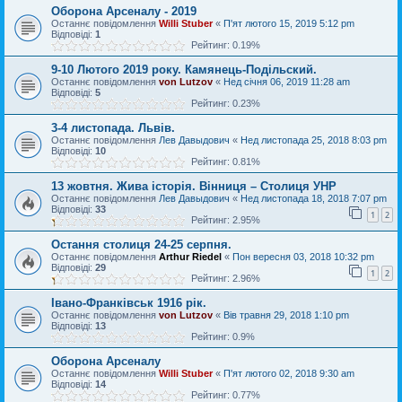
Оборона Арсеналу - 2019
Останнє повідомлення
Willi Stuber
«
П'ят лютого 15, 2019 5:12 pm
Відповіді:
1
Рейтинг: 0.19%
9-10 Лютого 2019 року. Камянець-Подiльский.
Останнє повідомлення
von Lutzov
«
Нед січня 06, 2019 11:28 am
Відповіді:
5
Рейтинг: 0.23%
3-4 листопада. Львів.
Останнє повідомлення
Лев Давыдович
«
Нед листопада 25, 2018 8:03 pm
Відповіді:
10
Рейтинг: 0.81%
13 жовтня. Жива історія. Вінниця – Столиця УНР
Останнє повідомлення
Лев Давыдович
«
Нед листопада 18, 2018 7:07 pm
Відповіді:
33
1
2
Рейтинг: 2.95%
Остання столиця 24-25 серпня.
Останнє повідомлення
Arthur Riedel
«
Пон вересня 03, 2018 10:32 pm
Відповіді:
29
1
2
Рейтинг: 2.96%
Івано-Франківськ 1916 рік.
Останнє повідомлення
von Lutzov
«
Вів травня 29, 2018 1:10 pm
Відповіді:
13
Рейтинг: 0.9%
Оборона Арсеналу
Останнє повідомлення
Willi Stuber
«
П'ят лютого 02, 2018 9:30 am
Відповіді:
14
Рейтинг: 0.77%