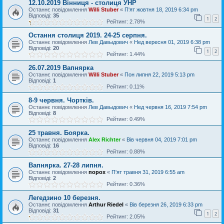
12.10.2019 Вінниця - столиця УНР
Останнє повідомлення
Willi Stuber
«
П'ят жовтня 18, 2019 6:34 pm
Відповіді:
35
1
2
Рейтинг: 2.78%
Остання столиця 2019. 24-25 серпня.
Останнє повідомлення
Лев Давыдович
«
Нед вересня 01, 2019 6:38 pm
Відповіді:
20
1
2
Рейтинг: 1.44%
26.07.2019 Вапнярка
Останнє повідомлення
Willi Stuber
«
Пон липня 22, 2019 5:13 pm
Відповіді:
1
Рейтинг: 0.11%
8-9 червня. Чорткiв.
Останнє повідомлення
Лев Давыдович
«
Нед червня 16, 2019 7:54 pm
Відповіді:
8
Рейтинг: 0.49%
25 травня. Боярка.
Останнє повідомлення
Alex Richter
«
Вів червня 04, 2019 7:01 pm
Відповіді:
16
Рейтинг: 0.88%
Вапнярка. 27-28 липня.
Останнє повідомлення
порох
«
П'ят травня 31, 2019 6:55 am
Відповіді:
2
Рейтинг: 0.36%
Легедзино 10 березня.
Останнє повідомлення
Arthur Riedel
«
Вів березня 26, 2019 6:33 pm
Відповіді:
31
1
2
Рейтинг: 2.05%