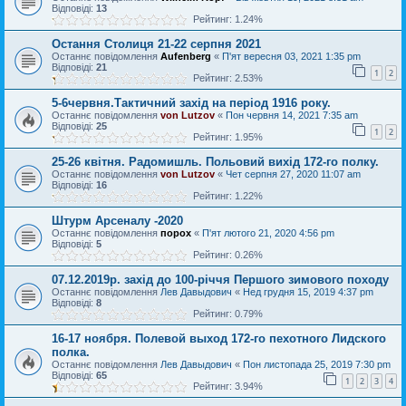
Відповіді:
13
Рейтинг: 1.24%
Остання Столиця 21-22 серпня 2021
Останнє повідомлення
Aufenberg
«
П'ят вересня 03, 2021 1:35 pm
Відповіді:
21
1
2
Рейтинг: 2.53%
5-6червня.Тактичний захід на період 1916 року.
Останнє повідомлення
von Lutzov
«
Пон червня 14, 2021 7:35 am
Відповіді:
25
1
2
Рейтинг: 1.95%
25-26 квiтня. Радомишль. Польовий вихiд 172-го полку.
Останнє повідомлення
von Lutzov
«
Чет серпня 27, 2020 11:07 am
Відповіді:
16
Рейтинг: 1.22%
Штурм Арсеналу -2020
Останнє повідомлення
порох
«
П'ят лютого 21, 2020 4:56 pm
Відповіді:
5
Рейтинг: 0.26%
07.12.2019р. захід до 100-річчя Першого зимового походу
Останнє повідомлення
Лев Давыдович
«
Нед грудня 15, 2019 4:37 pm
Відповіді:
8
Рейтинг: 0.79%
16-17 ноября. Полевой выход 172-го пехотного Лидского
полка.
Останнє повідомлення
Лев Давыдович
«
Пон листопада 25, 2019 7:30 pm
Відповіді:
65
1
2
3
4
Рейтинг: 3.94%