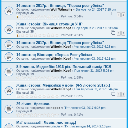
14 жовтня 2017р.; Вінниця, "Перша республіка"
Останнє повідомлення
Wolf Wünsche
«
Вів жовтня 24, 2017 7:19 pm
Відповіді:
35
1
2
Рейтинг: 3.34%
Жива історія: Вінниця столиця УНР
Останнє повідомлення
Wilhelm Kopf
«
Сер серпня 23, 2017 10:39 am
Відповіді:
38
1
2
Рейтинг: 3.64%
14 жовтня 2017р.; Вінниця; "Перша республіка"
Останнє повідомлення
Wilhelm Kopf
«
Чет серпня 03, 2017 4:23 pm
14 жовтня; Вінниця; «Перша Республіка»
Останнє повідомлення
Wilhelm Kopf
«
Чет серпня 03, 2017 4:21 pm
8-9 липня. Меджибіж 1916 рік. Польовий вихід ПСВ
Останнє повідомлення
Wilhelm Kopf
«
Пон липня 31, 2017 5:03 pm
Відповіді:
19
Рейтинг: 1.89%
Жива історія: Меджибіж у вогні (4-5 лютого 2017р.)
Останнє повідомлення
Wilhelm Kopf
«
П'ят березня 03, 2017 5:44 pm
Відповіді:
38
1
2
Рейтинг: 1.82%
29 січня. Арсенал.
Останнє повідомлення
порох
«
П'ят лютого 03, 2017 6:28 pm
Відповіді:
8
Рейтинг: 0.41%
Маї глааааза!!! Львів, листопад:)
Останнє повідомлення
grinder
«
П'ят листопада 14, 2014 2:18 pm