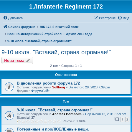
1./Infanterie Regiment 172
Допомога
Реєстрація
Вхід
Список форумів
ВІК 172-й піхотний полк
Военно-исторический страйкбол
Архив 2011 года
9-10 июля. "Вставай, страна огромная!"
9-10 июля. "Вставай, страна огромная!"
Нова тема
2 тем • Сторінка
1
з
1
Оголошення
Відновлення роботи форума 172
Останнє повідомлення
Sollberg
«
Вів лютого 28, 2023 7:39 pm
Додано в
Форум/Сайт
Тем
9-10 июля. "Вставай, страна огромная!".
Останнє повідомлення
Andreas Bornholm
«
Сер липня 13, 2011 8:59 pm
Відповіді:
37
1
2
Рейтинг: 1.84%
Потерянные и проЛЮБЛЕнные вещи.