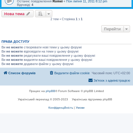
Останнє повідомлення
Romei
«
Пон липня 11, 2011 8:12 pm
Відповіді:
4
Нова тема
2 тем • Сторінка
1
з
1
Перейти
ПРАВА ДОСТУПУ
Ви
не можете
створювати нові теми у цьому форумі
Ви
не можете
відповідати на теми у цьому форумі
Ви
не можете
редагувати ваші повідомлення у цьому форумі
Ви
не можете
видаляти ваші повідомлення у цьому форумі
Ви
не можете
додавати файли у цьому форумі
Список форумів
Видалити файли cookie
Часовий пояс
UTC+02:00
Зв'язок з адміністрацією
Працює на
phpBB
® Forum Software © phpBB Limited
Український переклад © 2005-2023
Українська підтримка phpBB
Конфіденційність
|
Умови