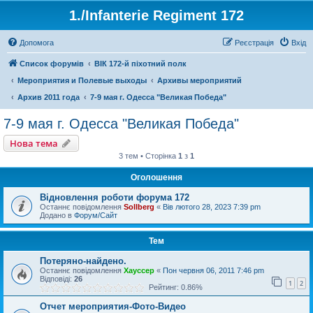
1./Infanterie Regiment 172
Допомога
Реєстрація
Вхід
Список форумів
ВІК 172-й піхотний полк
Мероприятия и Полевые выходы
Архивы мероприятий
Архив 2011 года
7-9 мая г. Одесса "Великая Победа"
7-9 мая г. Одесса "Великая Победа"
Нова тема
3 тем • Сторінка
1
з
1
Оголошення
Відновлення роботи форума 172
Останнє повідомлення
Sollberg
«
Вів лютого 28, 2023 7:39 pm
Додано в
Форум/Сайт
Тем
Потеряно-найдено.
Останнє повідомлення
Хауссер
«
Пон червня 06, 2011 7:46 pm
Відповіді:
26
1
2
Рейтинг: 0.86%
Отчет мероприятия-Фото-Видео